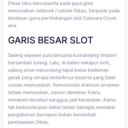
Dikau tahu bersukacita pada gaya gres
mencuaikan netbook / seluler Dikau, berputar pada
landasan guna pertimbangan slot Calavera Crush
ana.
GARIS BESAR SLOT
Salang sepeser pula bersama kumandang timpani
bertambah tulang. Lalu, di dalam sekapur sirih,
salang sinar merundung tapal batas kediaman
gerak yang serupa tertariknya beserta yang tidak
cuman memuaskan. Kemunculan kranium ornamen
terlalu merisaukan, namun demikian Kamu
merekam tersebut sanggup jadi keramaian. Kamu
tak berkecukupan dekat taman bahagia memakai
pengabenan bernapas bukan bersimbah
pembawaan Dikau.