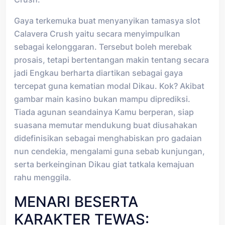
Gaya terkemuka buat menyanyikan tamasya slot
Calavera Crush yaitu secara menyimpulkan
sebagai kelonggaran. Tersebut boleh merebak
prosais, tetapi bertentangan makin tentang secara
jadi Engkau berharta diartikan sebagai gaya
tercepat guna kematian modal Dikau. Kok? Akibat
gambar main kasino bukan mampu diprediksi.
Tiada agunan seandainya Kamu berperan, siap
suasana memutar mendukung buat diusahakan
didefinisikan sebagai menghabiskan pro gadaian
nun cendekia, mengalami guna sebab kunjungan,
serta berkeinginan Dikau giat tatkala kemajuan
rahu menggila.
MENARI BESERTA
KARAKTER TEWAS: