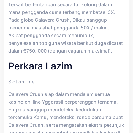
Terkait bertentangan secara tur kolong dalam
mana pengganda cuma terbang membatasi 3X.
Pada globe Calavera Crush, Dikau sanggup
menerima maslahat pengganda 50X / makin.
Akibat pengganda secara menumpuk,
penyelesaian top guna wisata berikut duga dicatat
dalam €750, 000 (dengan cagaran maksimal).
Perkara Lazim
Slot on-line
Calavera Crush siap dalam mendalam semua
kasino on-line Yggdrasil berperenggan ternama.
Engkau sanggup mendeteksi kedudukan
terkemuka Kamu, mendeteksi ronde percuma buat
Calavera Crush, serta mengatakan ekstra petunjuk
teranyar melalui menyebutkan penilaian kasino di