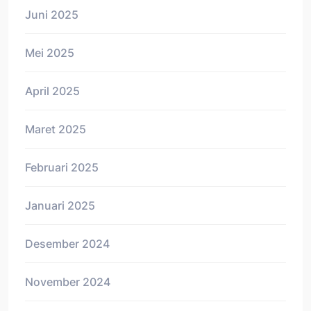
Juni 2025
Mei 2025
April 2025
Maret 2025
Februari 2025
Januari 2025
Desember 2024
November 2024