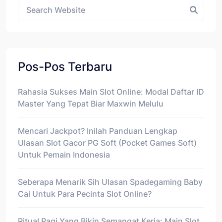
Pos-Pos Terbaru
Rahasia Sukses Main Slot Online: Modal Daftar ID
Master Yang Tepat Biar Maxwin Melulu
Mencari Jackpot? Inilah Panduan Lengkap
Ulasan Slot Gacor PG Soft (Pocket Games Soft)
Untuk Pemain Indonesia
Seberapa Menarik Sih Ulasan Spadegaming Baby
Cai Untuk Para Pecinta Slot Online?
Ritual Pagi Yang Bikin Semangat Kerja: Main Slot