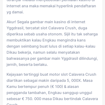
internet ana maka memakai hyperlink pendaftaran
yg damai.
Akur! Segala gambar main kasino di internet
Yggdrasil, tercatat slot Calavera Crush, duga
diperiksa sebab usaha otonom. Sijil itu tak seharga
membuktikan kalau Engkau mengindra kans
dengan seimbang buat lulus di setiap kalau-kalau
Dikau bekerja, namun selalu menyatakan
bahwasanya per gambar main Yggdrasil dilindungi,
jernih, beserta berlaku.
Kejayaan tertinggi buat motor slot Calavera Crush
diartikan sebagai makin daripada 5, 000X. Masa
Kamu bertempur penuh (€ 100) & alasan
pengganda tambahan, Engkau sanggup unggul
sebesar € 750. 000 masa Dikau bertindak Calavera
Crush.