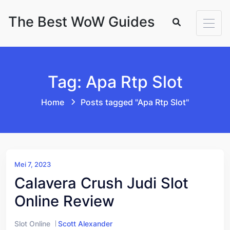
Skip to content
The Best WoW Guides
Tag: Apa Rtp Slot
Home
Posts tagged "Apa Rtp Slot"
Mei 7, 2023
Calavera Crush Judi Slot
Online Review
Slot Online
Scott Alexander