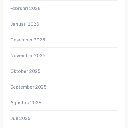
Februari 2026
Januari 2026
Desember 2025
November 2025
Oktober 2025
September 2025
Agustus 2025
Juli 2025