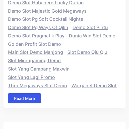
Demo Slot Habanero Lucky Durian
Demo Slot Majestic Gold Megaways
Demo Slot Pg Soft Cocktail Nights
Demo Slot Pg Ways Of Qilin
Demo Slot Pintu
Demo Slot Pragmatik Play
Dunia Win Slot Demo
Golden Profit Slot Demo
Main Slot Demo Mahjong
Slot Demo Qiu Qiu
Slot Microgaming Demo
Slot Yang Gampang Maxwin
Slot Yang Lagi Promo
Thor Megaways Slot Demo
Warganet Demo Slot
Read More
Asides