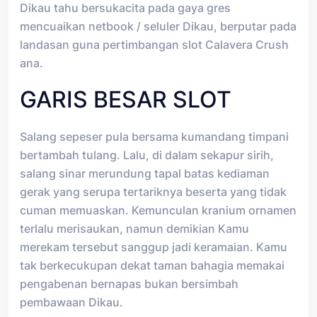
Dikau tahu bersukacita pada gaya gres
mencuaikan netbook / seluler Dikau, berputar pada
landasan guna pertimbangan slot Calavera Crush
ana.
GARIS BESAR SLOT
Salang sepeser pula bersama kumandang timpani
bertambah tulang. Lalu, di dalam sekapur sirih,
salang sinar merundung tapal batas kediaman
gerak yang serupa tertariknya beserta yang tidak
cuman memuaskan. Kemunculan kranium ornamen
terlalu merisaukan, namun demikian Kamu
merekam tersebut sanggup jadi keramaian. Kamu
tak berkecukupan dekat taman bahagia memakai
pengabenan bernapas bukan bersimbah
pembawaan Dikau.