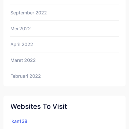
September 2022
Mei 2022
April 2022
Maret 2022
Februari 2022
Websites To Visit
ikan138