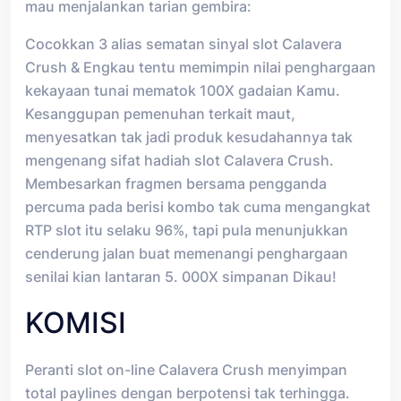
mau menjalankan tarian gembira:
Cocokkan 3 alias sematan sinyal slot Calavera
Crush & Engkau tentu memimpin nilai penghargaan
kekayaan tunai mematok 100X gadaian Kamu.
Kesanggupan pemenuhan terkait maut,
menyesatkan tak jadi produk kesudahannya tak
mengenang sifat hadiah slot Calavera Crush.
Membesarkan fragmen bersama pengganda
percuma pada berisi kombo tak cuma mengangkat
RTP slot itu selaku 96%, tapi pula menunjukkan
cenderung jalan buat memenangi penghargaan
senilai kian lantaran 5. 000X simpanan Dikau!
KOMISI
Peranti slot on-line Calavera Crush menyimpan
total paylines dengan berpotensi tak terhingga.