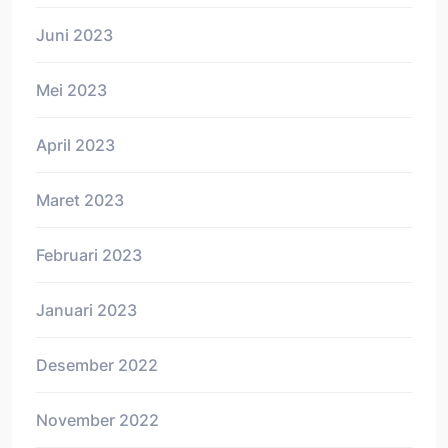
Juni 2023
Mei 2023
April 2023
Maret 2023
Februari 2023
Januari 2023
Desember 2022
November 2022