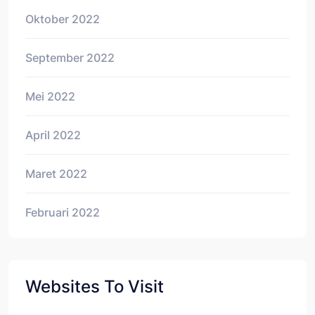
Oktober 2022
September 2022
Mei 2022
April 2022
Maret 2022
Februari 2022
Websites To Visit