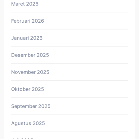
Maret 2026
Februari 2026
Januari 2026
Desember 2025
November 2025
Oktober 2025
September 2025
Agustus 2025