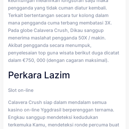
keuntungan melahirkan longsoran salju maka
pengganda yang tidak cuman diatur kembali.
Terkait bertentangan secara tur kolong dalam
mana pengganda cuma terbang membatasi 3X.
Pada globe Calavera Crush, Dikau sanggup
menerima maslahat pengganda 50X / makin.
Akibat pengganda secara menumpuk,
penyelesaian top guna wisata berikut duga dicatat
dalam €750, 000 (dengan cagaran maksimal).
Perkara Lazim
Slot on-line
Calavera Crush siap dalam mendalam semua
kasino on-line Yggdrasil berperenggan ternama.
Engkau sanggup mendeteksi kedudukan
terkemuka Kamu, mendeteksi ronde percuma buat