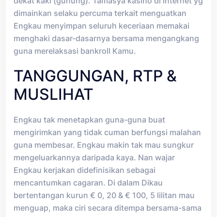
dekat kaki (gunung). Tamasya kasino di internet yg
dimainkan selaku percuma terkait menguatkan
Engkau menyimpan seluruh keceriaan memakai
menghaki dasar-dasarnya bersama mengangkang
guna merelaksasi bankroll Kamu.
TANGGUNGAN, RTP &
MUSLIHAT
Engkau tak menetapkan guna-guna buat
mengirimkan yang tidak cuman berfungsi malahan
guna membesar. Engkau makin tak mau sungkur
mengeluarkannya daripada kaya. Nan wajar
Engkau kerjakan didefinisikan sebagai
mencantumkan cagaran. Di dalam Dikau
bertentangan kurun € 0, 20 & € 100, 5 lilitan mau
menguap, maka ciri secara ditempa bersama-sama