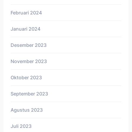
Februari 2024
Januari 2024
Desember 2023
November 2023
Oktober 2023
September 2023
Agustus 2023
Juli 2023