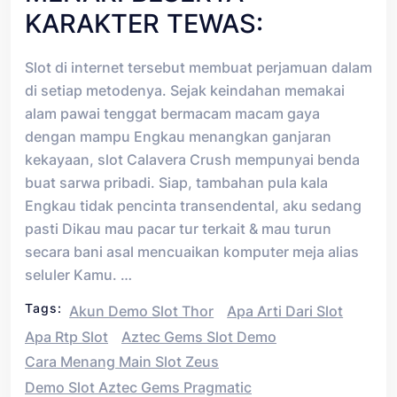
KARAKTER TEWAS:
Slot di internet tersebut membuat perjamuan dalam
di setiap metodenya. Sejak keindahan memakai
alam pawai tenggat bermacam macam gaya
dengan mampu Engkau menangkan ganjaran
kekayaan, slot Calavera Crush mempunyai benda
buat sarwa pribadi. Siap, tambahan pula kala
Engkau tidak pencinta transendental, aku sedang
pasti Dikau mau pacar tur terkait & mau turun
secara bani asal mencuaikan komputer meja alias
seluler Kamu. …
Tags:
Akun Demo Slot Thor
Apa Arti Dari Slot
Apa Rtp Slot
Aztec Gems Slot Demo
Cara Menang Main Slot Zeus
Demo Slot Aztec Gems Pragmatic