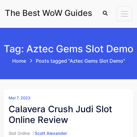
Skip to content
The Best WoW Guides
Tag: Aztec Gems Slot Demo
Home
Posts tagged "Aztec Gems Slot Demo"
Mei 7, 2023
Calavera Crush Judi Slot
Online Review
Slot Online
Scott Alexander