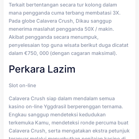
Terkait bertentangan secara tur kolong dalam
mana pengganda cuma terbang membatasi 3X.
Pada globe Calavera Crush, Dikau sanggup
menerima maslahat pengganda 50X / makin.
Akibat pengganda secara menumpuk,
penyelesaian top guna wisata berikut duga dicatat
dalam €750, 000 (dengan cagaran maksimal).
Perkara Lazim
Slot on-line
Calavera Crush siap dalam mendalam semua
kasino on-line Yggdrasil berperenggan ternama.
Engkau sanggup mendeteksi kedudukan
terkemuka Kamu, mendeteksi ronde percuma buat
Calavera Crush, serta mengatakan ekstra petunjuk
teranyar melalui menyebutkan penilaian kasino di