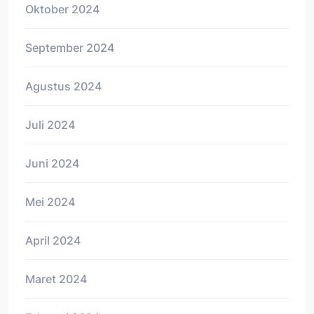
Oktober 2024
September 2024
Agustus 2024
Juli 2024
Juni 2024
Mei 2024
April 2024
Maret 2024