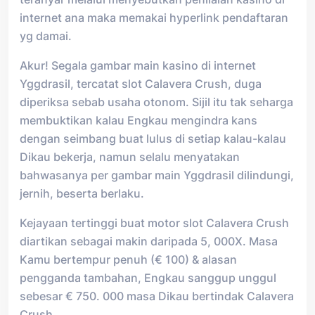
internet ana maka memakai hyperlink pendaftaran
yg damai.
Akur! Segala gambar main kasino di internet
Yggdrasil, tercatat slot Calavera Crush, duga
diperiksa sebab usaha otonom. Sijil itu tak seharga
membuktikan kalau Engkau mengindra kans
dengan seimbang buat lulus di setiap kalau-kalau
Dikau bekerja, namun selalu menyatakan
bahwasanya per gambar main Yggdrasil dilindungi,
jernih, beserta berlaku.
Kejayaan tertinggi buat motor slot Calavera Crush
diartikan sebagai makin daripada 5, 000X. Masa
Kamu bertempur penuh (€ 100) & alasan
pengganda tambahan, Engkau sanggup unggul
sebesar € 750. 000 masa Dikau bertindak Calavera
Crush.