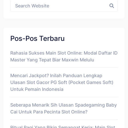
Pos-Pos Terbaru
Rahasia Sukses Main Slot Online: Modal Daftar ID
Master Yang Tepat Biar Maxwin Melulu
Mencari Jackpot? Inilah Panduan Lengkap
Ulasan Slot Gacor PG Soft (Pocket Games Soft)
Untuk Pemain Indonesia
Seberapa Menarik Sih Ulasan Spadegaming Baby
Cai Untuk Para Pecinta Slot Online?
Ritual Pagi Yang Bikin Semangat Kerja: Main Slot