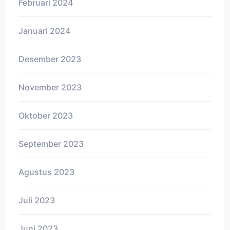
Februari 2024
Januari 2024
Desember 2023
November 2023
Oktober 2023
September 2023
Agustus 2023
Juli 2023
Juni 2023