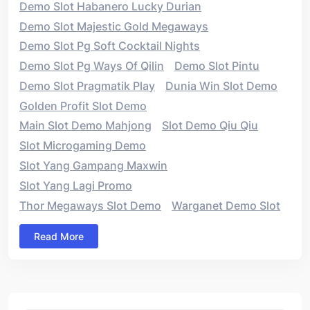
Demo Slot Habanero Lucky Durian
Demo Slot Majestic Gold Megaways
Demo Slot Pg Soft Cocktail Nights
Demo Slot Pg Ways Of Qilin
Demo Slot Pintu
Demo Slot Pragmatik Play
Dunia Win Slot Demo
Golden Profit Slot Demo
Main Slot Demo Mahjong
Slot Demo Qiu Qiu
Slot Microgaming Demo
Slot Yang Gampang Maxwin
Slot Yang Lagi Promo
Thor Megaways Slot Demo
Warganet Demo Slot
Read More
Asides