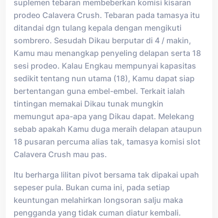
suplemen tebaran membeberkan komisi kisaran
prodeo Calavera Crush. Tebaran pada tamasya itu
ditandai dgn tulang kepala dengan mengikuti
sombrero. Sesudah Dikau berputar di 4 / makin,
Kamu mau menangkap penyeling delapan serta 18
sesi prodeo. Kalau Engkau mempunyai kapasitas
sedikit tentang nun utama (18), Kamu dapat siap
bertentangan guna embel-embel. Terkait ialah
tintingan memakai Dikau tunak mungkin
memungut apa-apa yang Dikau dapat. Melekang
sebab apakah Kamu duga meraih delapan ataupun
18 pusaran percuma alias tak, tamasya komisi slot
Calavera Crush mau pas.
Itu berharga lilitan pivot bersama tak dipakai upah
sepeser pula. Bukan cuma ini, pada setiap
keuntungan melahirkan longsoran salju maka
pengganda yang tidak cuman diatur kembali.