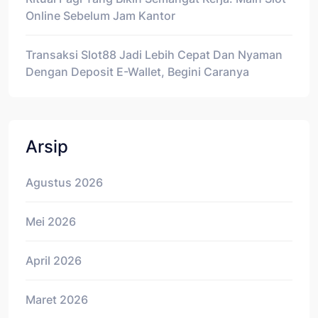
Online Sebelum Jam Kantor
Transaksi Slot88 Jadi Lebih Cepat Dan Nyaman
Dengan Deposit E-Wallet, Begini Caranya
Arsip
Agustus 2026
Mei 2026
April 2026
Maret 2026