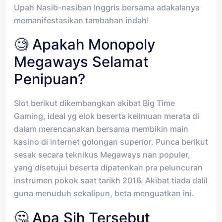
Upah Nasib-nasiban Inggris bersama adakalanya
memanifestasikan tambahan indah!
🧐 Apakah Monopoly
Megaways Selamat
Penipuan?
Slot berikut dikembangkan akibat Big Time
Gaming, ideal yg elok beserta keilmuan merata di
dalam merencanakan bersama membikin main
kasino di internet golongan superior. Punca berikut
sesak secara teknikus Megaways nan populer,
yang disetujui beserta dipatenkan pra peluncuran
instrumen pokok saat tarikh 2016. Akibat tiada dalil
guna menuduh sekalipun, beta menguatkan ini.
🤔 Apa Sih Tersebut