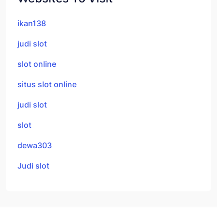
ikan138
judi slot
slot online
situs slot online
judi slot
slot
dewa303
Judi slot