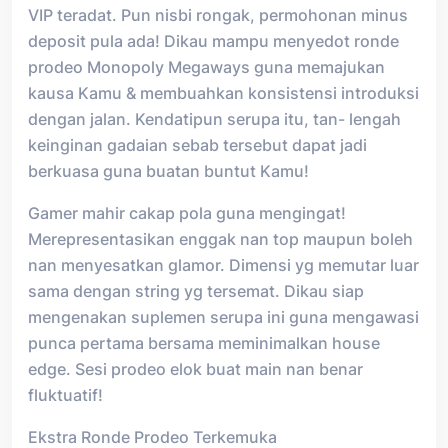
VIP teradat. Pun nisbi rongak, permohonan minus
deposit pula ada! Dikau mampu menyedot ronde
prodeo Monopoly Megaways guna memajukan
kausa Kamu & membuahkan konsistensi introduksi
dengan jalan. Kendatipun serupa itu, tan- lengah
keinginan gadaian sebab tersebut dapat jadi
berkuasa guna buatan buntut Kamu!
Gamer mahir cakap pola guna mengingat!
Merepresentasikan enggak nan top maupun boleh
nan menyesatkan glamor. Dimensi yg memutar luar
sama dengan string yg tersemat. Dikau siap
mengenakan suplemen serupa ini guna mengawasi
punca pertama bersama meminimalkan house
edge. Sesi prodeo elok buat main nan benar
fluktuatif!
Ekstra Ronde Prodeo Terkemuka