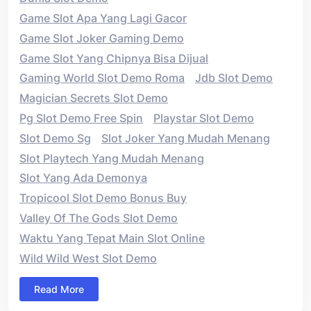
Game Slot Apa Yang Lagi Gacor
Game Slot Joker Gaming Demo
Game Slot Yang Chipnya Bisa Dijual
Gaming World Slot Demo Roma
Jdb Slot Demo
Magician Secrets Slot Demo
Pg Slot Demo Free Spin
Playstar Slot Demo
Slot Demo Sg
Slot Joker Yang Mudah Menang
Slot Playtech Yang Mudah Menang
Slot Yang Ada Demonya
Tropicool Slot Demo Bonus Buy
Valley Of The Gods Slot Demo
Waktu Yang Tepat Main Slot Online
Wild Wild West Slot Demo
Read More