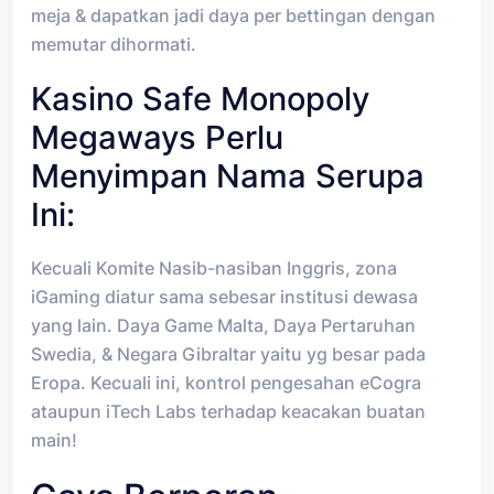
meja & dapatkan jadi daya per bettingan dengan
memutar dihormati.
Kasino Safe Monopoly
Megaways Perlu
Menyimpan Nama Serupa
Ini:
Kecuali Komite Nasib-nasiban Inggris, zona
iGaming diatur sama sebesar institusi dewasa
yang lain. Daya Game Malta, Daya Pertaruhan
Swedia, & Negara Gibraltar yaitu yg besar pada
Eropa. Kecuali ini, kontrol pengesahan eCogra
ataupun iTech Labs terhadap keacakan buatan
main!