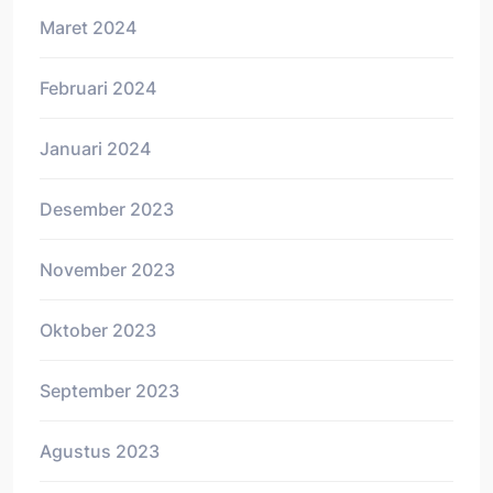
Maret 2024
Februari 2024
Januari 2024
Desember 2023
November 2023
Oktober 2023
September 2023
Agustus 2023