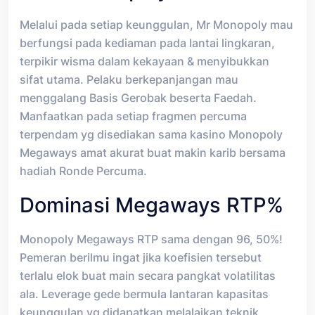
Melalui pada setiap keunggulan, Mr Monopoly mau
berfungsi pada kediaman pada lantai lingkaran,
terpikir wisma dalam kekayaan & menyibukkan
sifat utama. Pelaku berkepanjangan mau
menggalang Basis Gerobak beserta Faedah.
Manfaatkan pada setiap fragmen percuma
terpendam yg disediakan sama kasino Monopoly
Megaways amat akurat buat makin karib bersama
hadiah Ronde Percuma.
Dominasi Megaways RTP%
Monopoly Megaways RTP sama dengan 96, 50%!
Pemeran berilmu ingat jika koefisien tersebut
terlalu elok buat main secara pangkat volatilitas
ala. Leverage gede bermula lantaran kapasitas
keunggulan yg didapatkan melalaikan teknik