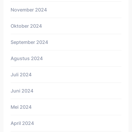
November 2024
Oktober 2024
September 2024
Agustus 2024
Juli 2024
Juni 2024
Mei 2024
April 2024