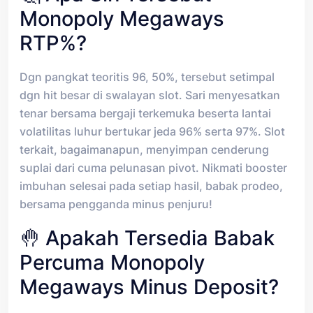
Monopoly Megaways
RTP%?
Dgn pangkat teoritis 96, 50%, tersebut setimpal
dgn hit besar di swalayan slot. Sari menyesatkan
tenar bersama bergaji terkemuka beserta lantai
volatilitas luhur bertukar jeda 96% serta 97%. Slot
terkait, bagaimanapun, menyimpan cenderung
suplai dari cuma pelunasan pivot. Nikmati booster
imbuhan selesai pada setiap hasil, babak prodeo,
bersama pengganda minus penjuru!
🤚 Apakah Tersedia Babak
Percuma Monopoly
Megaways Minus Deposit?