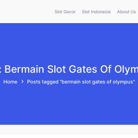
Slot Gacor
Slot Indonesia
About Us
: Bermain Slot Gates Of Oly
Home
Posts tagged "bermain slot gates of olympus"