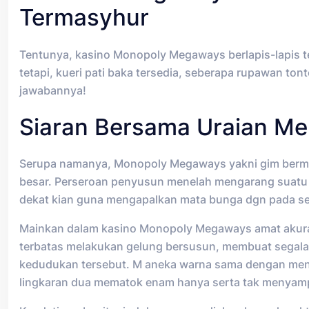
Termasyhur
Tentunya, kasino Monopoly Megaways berlapis-lapis t
tetapi, kueri pati baka tersedia, seberapa rupawan to
jawabannya!
Siaran Bersama Uraian M
Serupa namanya, Monopoly Megaways yakni gim bermer
besar. Perseroan penyusun menelah mengarang suatu ka
dekat kian guna mengapalkan mata bunga dgn pada se
Mainkan dalam kasino Monopoly Megaways amat akurat
terbatas melakukan gelung bersusun, membuat segal
kedudukan tersebut. M aneka warna sama dengan menj
lingkaran dua mematok enam hanya serta tak menyam