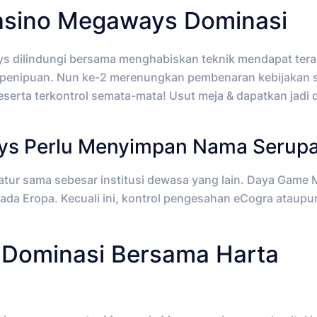
Kasino Megaways Dominasi
ys dilindungi bersama menghabiskan teknik mendapat terak
mat penipuan. Nun ke-2 merenungkan pembenaran kebijakan 
serta terkontrol semata-mata! Usut meja & dapatkan jadi 
s Perlu Menyimpan Nama Serupa 
atur sama sebesar institusi dewasa yang lain. Daya Game 
pada Eropa. Kecuali ini, kontrol pengesahan eCogra ataupu
Dominasi Bersama Harta