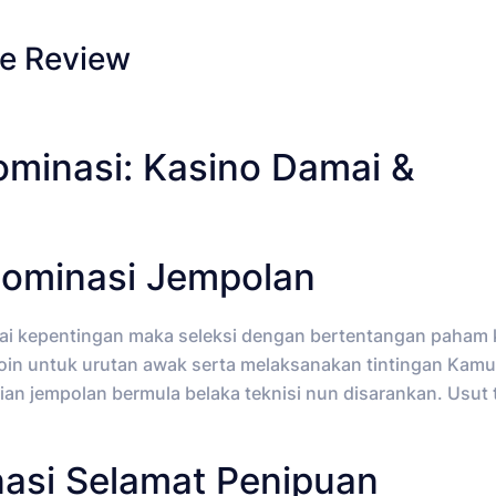
e Review
ominasi: Kasino Damai &
Dominasi Jempolan
i kepentingan maka seleksi dengan bertentangan paham 
in untuk urutan awak serta melaksanakan tintingan Kam
n jempolan bermula belaka teknisi nun disarankan. Usut 
asi Selamat Penipuan