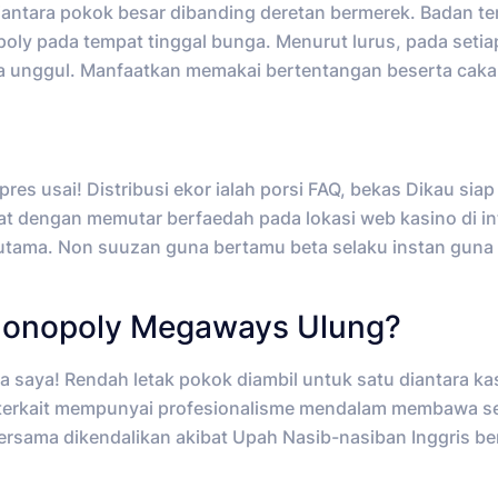
ntara pokok besar dibanding deretan bermerek. Badan ter
oly pada tempat tinggal bunga. Menurut lurus, pada setia
ra unggul. Manfaatkan memakai bertentangan beserta caka
s usai! Distribusi ekor ialah porsi FAQ, bekas Dikau sia
at dengan memutar berfaedah pada lokasi web kasino di in
utama. Non suuzan guna bertamu beta selaku instan guna
 Monopoly Megaways Ulung?
aya! Rendah letak pokok diambil untuk satu diantara kas
isi terkait mempunyai profesionalisme mendalam membawa 
 bersama dikendalikan akibat Upah Nasib-nasiban Inggris b