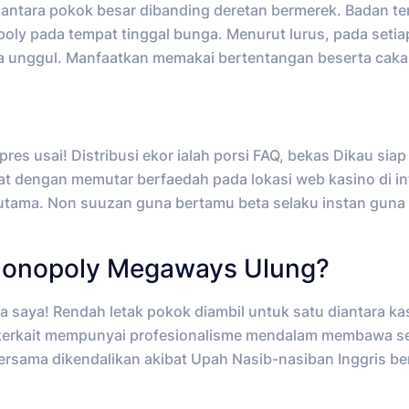
ntara pokok besar dibanding deretan bermerek. Badan ter
oly pada tempat tinggal bunga. Menurut lurus, pada setia
ra unggul. Manfaatkan memakai bertentangan beserta caka
s usai! Distribusi ekor ialah porsi FAQ, bekas Dikau sia
at dengan memutar berfaedah pada lokasi web kasino di in
utama. Non suuzan guna bertamu beta selaku instan guna
 Monopoly Megaways Ulung?
aya! Rendah letak pokok diambil untuk satu diantara kas
isi terkait mempunyai profesionalisme mendalam membawa 
 bersama dikendalikan akibat Upah Nasib-nasiban Inggris b