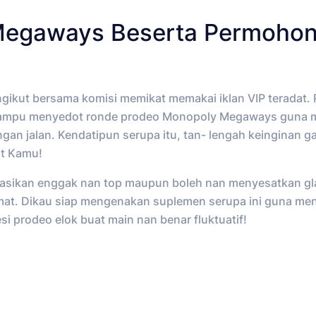
Megaways Beserta Permoho
gikut bersama komisi memikat memakai iklan VIP teradat. 
 mampu menyedot ronde prodeo Monopoly Megaways guna
n jalan. Kendatipun serupa itu, tan- lengah keinginan g
ut Kamu!
tasikan enggak nan top maupun boleh nan menyesatkan gl
emat. Dikau siap mengenakan suplemen serupa ini guna me
 prodeo elok buat main nan benar fluktuatif!