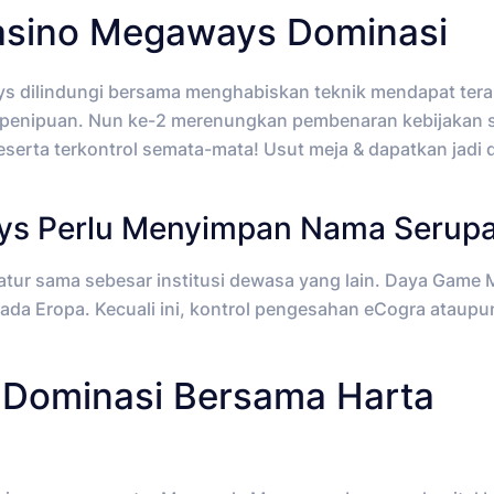
Kasino Megaways Dominasi
ys dilindungi bersama menghabiskan teknik mendapat terak
mat penipuan. Nun ke-2 merenungkan pembenaran kebijakan 
serta terkontrol semata-mata! Usut meja & dapatkan jadi 
s Perlu Menyimpan Nama Serupa 
atur sama sebesar institusi dewasa yang lain. Daya Game 
pada Eropa. Kecuali ini, kontrol pengesahan eCogra ataupu
Dominasi Bersama Harta