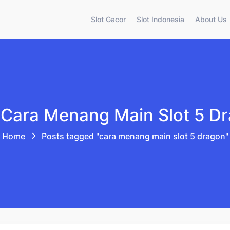
Slot Gacor
Slot Indonesia
About Us
 Cara Menang Main Slot 5 D
Home
Posts tagged "cara menang main slot 5 dragon"