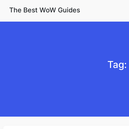
Skip to content
The Best WoW Guides
Tag: