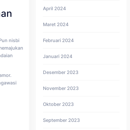
April 2024
nan
Maret 2024
Februari 2024
Pun nisbi
 memajukan
adaian
Januari 2024
Desember 2023
amor.
ngawasi
November 2023
Oktober 2023
September 2023