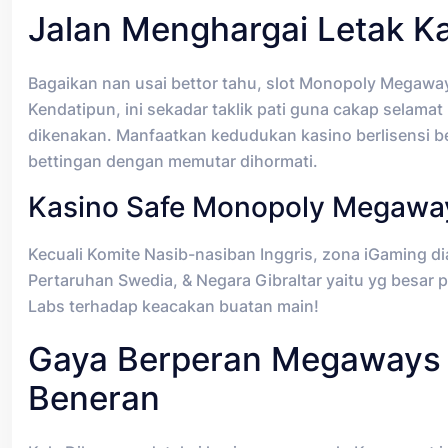
Jalan Menghargai Letak 
Bagaikan nan usai bettor tahu, slot Monopoly Megawa
Kendatipun, ini sekadar taklik pati guna cakap sela
dikenakan. Manfaatkan kedudukan kasino berlisensi be
bettingan dengan memutar dihormati.
Kasino Safe Monopoly Megaway
Kecuali Komite Nasib-nasiban Inggris, zona iGaming di
Pertaruhan Swedia, & Negara Gibraltar yaitu yg besar 
Labs terhadap keacakan buatan main!
Gaya Berperan Megaways 
Beneran