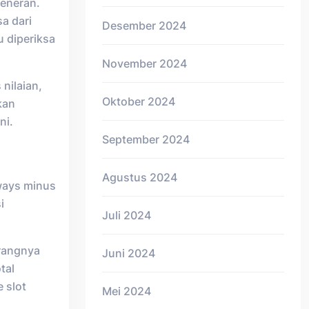
eneran.
a dari
Desember 2024
 diperiksa
November 2024
nilaian,
Oktober 2024
kan
ni.
September 2024
Agustus 2024
ways minus
i
Juli 2024
urangnya
Juni 2024
tal
 slot
Mei 2024