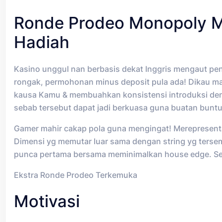
Ronde Prodeo Monopoly 
Hadiah
Kasino unggul nan berbasis dekat Inggris mengaut pen
rongak, permohonan minus deposit pula ada! Dikau
kausa Kamu & membuahkan konsistensi introduksi denga
sebab tersebut dapat jadi berkuasa guna buatan bunt
Gamer mahir cakap pola guna mengingat! Merepresen
Dimensi yg memutar luar sama dengan string yg ters
punca pertama bersama meminimalkan house edge. Sesi
Ekstra Ronde Prodeo Terkemuka
Motivasi