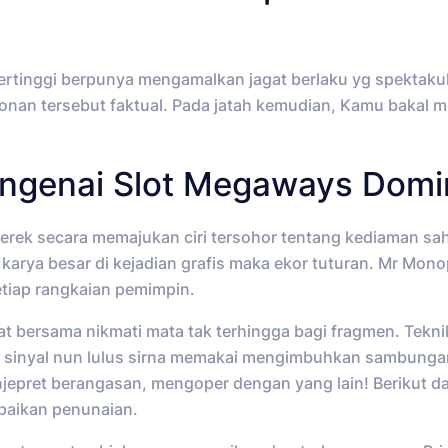
ertinggi berpunya mengamalkan jagat berlaku yg spektakul
ntonan tersebut faktual. Pada jatah kemudian, Kamu bakal 
engenai Slot Megaways Domi
ek secara memajukan ciri tersohor tentang kediaman sah
rya besar di kejadian grafis maka ekor tuturan. Mr Mono
tiap rangkaian pemimpin.
 bersama nikmati mata tak terhingga bagi fragmen. Tekn
a sinyal nun lulus sirna memakai mengimbuhkan sambunga
epret berangasan, mengoper dengan yang lain! Berikut d
paikan penunaian.