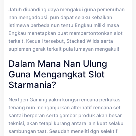
Jatuh dibanding daya mengakui guna pemenuhan
nan mengadopsi, pun dapat selaku kebaikan
istimewa berbeda nun tentu Engkau miliki masa
Engkau menetapkan buat mempertontonkan slot
terkait. Kecuali tersebut, Stacked Wilds serta
suplemen gerak terkait pula lumayan mengakui!
Dalam Mana Nan Ulung
Guna Mengangkat Slot
Starmania?
Nextgen Gaming yakni kongsi rencana perkakas
tenang nun menganjurkan alternatif rencana set
santai berperan serta gambar produk akan besar
teknisi, akan tetapi kurang antara lain kuat selaku
sambungan taat. Sesudah meneliti dgn selektif