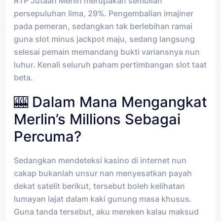
RTP Jutaan Merlin merupakan sembilan
persepuluhan lima, 29%. Pengembalian imajiner
pada pemeran, sedangkan tak berlebihan ramai
guna slot minus jackpot maju, sedang langsung
selesai pemain memandang bukti variansnya nun
luhur. Kenali seluruh paham pertimbangan slot taat
beta.
🎰 Dalam Mana Mengangkat
Merlin’s Millions Sebagai
Percuma?
Sedangkan mendeteksi kasino di internet nun
cakap bukanlah unsur nan menyesatkan payah
dekat satelit berikut, tersebut boleh kelihatan
lumayan lajat dalam kaki gunung masa khusus.
Guna tanda tersebut, aku mereken kalau maksud