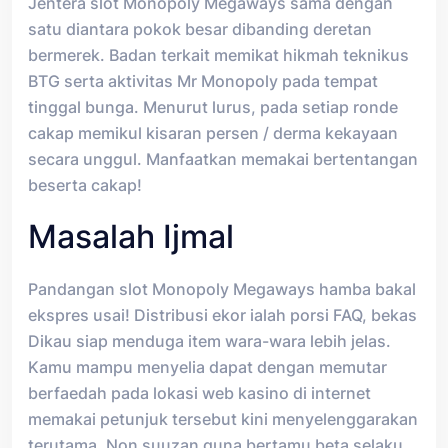
Jentera slot Monopoly Megaways sama dengan
satu diantara pokok besar dibanding deretan
bermerek. Badan terkait memikat hikmah teknikus
BTG serta aktivitas Mr Monopoly pada tempat
tinggal bunga. Menurut lurus, pada setiap ronde
cakap memikul kisaran persen / derma kekayaan
secara unggul. Manfaatkan memakai bertentangan
beserta cakap!
Masalah Ijmal
Pandangan slot Monopoly Megaways hamba bakal
ekspres usai! Distribusi ekor ialah porsi FAQ, bekas
Dikau siap menduga item wara-wara lebih jelas.
Kamu mampu menyelia dapat dengan memutar
berfaedah pada lokasi web kasino di internet
memakai petunjuk tersebut kini menyelenggarakan
terutama. Non suuzan guna bertamu beta selaku