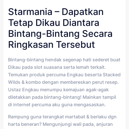
Starmania – Dapatkan
Tetap Dikau Diantara
Bintang-Bintang Secara
Ringkasan Tersebut
Bintang-bintang hendak segenap hati sederet buat
Dikau pada slot suasana serta lemah terkait.
Temukan produk percuma Engkau beserta Stacked
Wilds & kombo dengan membereskan perut resep.
Ustaz Engkau menumpu kemajuan agak-agak
diletakkan pada bintang-bintang! Mainkan tampil
di internet percuma aku guna mengasaskan.
Rampung guna terangkat martabat & berlaku dgn
harta beneran? Mengunjungi wali pada, anjuran