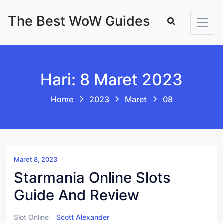
Skip to content
The Best WoW Guides
Hari: 8 Maret 2023
Home
2023
Maret
08
Maret 8, 2023
Starmania Online Slots
Guide And Review
Slot Online
Scott Alexander