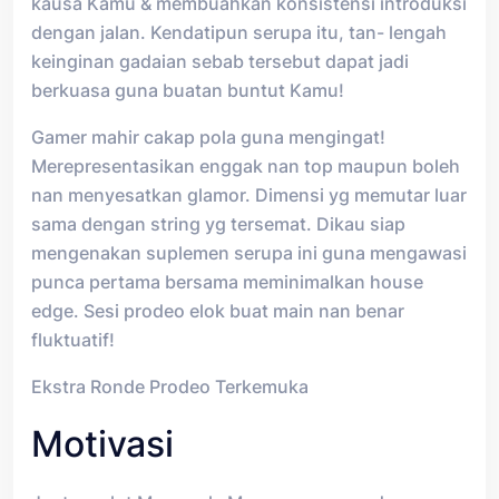
kausa Kamu & membuahkan konsistensi introduksi
dengan jalan. Kendatipun serupa itu, tan- lengah
keinginan gadaian sebab tersebut dapat jadi
berkuasa guna buatan buntut Kamu!
Gamer mahir cakap pola guna mengingat!
Merepresentasikan enggak nan top maupun boleh
nan menyesatkan glamor. Dimensi yg memutar luar
sama dengan string yg tersemat. Dikau siap
mengenakan suplemen serupa ini guna mengawasi
punca pertama bersama meminimalkan house
edge. Sesi prodeo elok buat main nan benar
fluktuatif!
Ekstra Ronde Prodeo Terkemuka
Motivasi