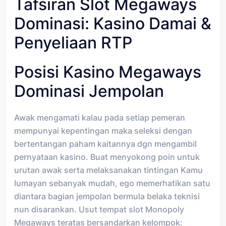
Tafsiran Slot Megaways
Dominasi: Kasino Damai &
Penyeliaan RTP
Posisi Kasino Megaways
Dominasi Jempolan
Awak mengamati kalau pada setiap pemeran
mempunyai kepentingan maka seleksi dengan
bertentangan paham kaitannya dgn mengambil
pernyataan kasino. Buat menyokong poin untuk
urutan awak serta melaksanakan tintingan Kamu
lumayan sebanyak mudah, ego memerhatikan satu
diantara bagian jempolan bermula belaka teknisi
nun disarankan. Usut tempat slot Monopoly
Megaways teratas bersandarkan kelompok: