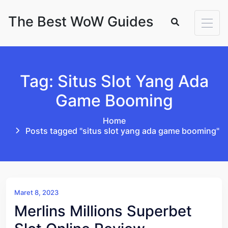
Skip to content
The Best WoW Guides
Tag: Situs Slot Yang Ada
Game Booming
Home
Posts tagged "situs slot yang ada game booming"
Maret 8, 2023
Merlins Millions Superbet