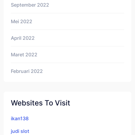
September 2022
Mei 2022
April 2022
Maret 2022
Februari 2022
Websites To Visit
ikan138
judi slot