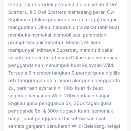
tanda. Tujuh produk percuma dipicu sebab 3 Orb
Scatters, & 3 Owl Scatters memasang peran Owl
Suplemen (dalam pusaran percuma juga) dengan
menguatkan Dikau menuruti citra dekat tabir buat
membuka memakai memobilisasi pemberian
prompt! Kecuali tersebut, Merlin’s Millions
mempunyai istimewa Superbet, mampu dipakai
sejauh tur suci, dekat mana Dikau siap membaca
pengganda nan menumpuk buat kejayaan Wild.
Tersedia 5 membentangkan Superbet guna dipilih:
50x tanggungan bola lampu alur guna pengganda
2x, perkiraan syarat kini 100x buat 4x buat
segenap kemajuan Wild, 200x gadaian banjar
Engkau guna pengganda 6x, 250x tagan guna
pengganda 8x, & 300x dugaan Kamu semenjak
banjar buat pengganda 10x ketewasan saat
semata ganjaran penukaran Wild! Belakang, tetapi