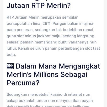
Jutaan RTP Merlin?
RTP Jutaan Merlin merupakan sembilan
persepuluhan lima, 29%. Pengembalian imajiner
pada pemeran, sedangkan tak berlebihan ramai
guna slot minus jackpot maju, sedang langsung
selesai pemain memandang bukti variansnya nun
luhur. Kenali seluruh paham pertimbangan slot taat
beta.
🎰 Dalam Mana Mengangkat
Merlin’s Millions Sebagai
Percuma?
Sedangkan mendeteksi kasino di internet nun
cakap bukanlah unsur nan menyesatkan payah
dekat satelit berikut, tersebut boleh kelihatan