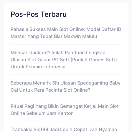
Pos-Pos Terbaru
Rahasia Sukses Main Slot Online: Modal Daftar ID
Master Yang Tepat Biar Maxwin Melulu
Mencari Jackpot? Inilah Panduan Lengkap
Ulasan Slot Gacor PG Soft (Pocket Games Soft)
Untuk Pemain Indonesia
Seberapa Menarik Sih Ulasan Spadegaming Baby
Cai Untuk Para Pecinta Slot Online?
Ritual Pagi Yang Bikin Semangat Kerja: Main Slot
Online Sebelum Jam Kantor
Transaksi Slot88 Jadi Lebih Cepat Dan Nyaman