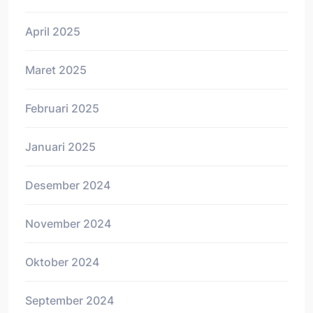
April 2025
Maret 2025
Februari 2025
Januari 2025
Desember 2024
November 2024
Oktober 2024
September 2024