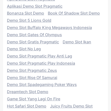
Aplikasi Demo Slot Pragmatic
Bonanza Slot Demo
Book Of Shadow Slot Demo
Demo Slot 5 Lions Gold
Demo Slot Buffalo King Megaways Indonesia
Demo Slot Gates Of Olympus
Demo Slot Gratis Pragmatic
Demo Slot Ikan
Demo Slot No Leg
Demo Slot Pragmatic Play Anti Lag
Demo Slot Pragmatic Play Indonesia
Demo Slot Pragmatic Zeus
Demo Slot Rise Of Samurai
Demo Slot Spadegaming Poker Ways
Dreamtech Slot Demo
Game Slot Yang Lagi On Fire
Hot Safari Slot Demo
Juicy Fruits Demo Slot