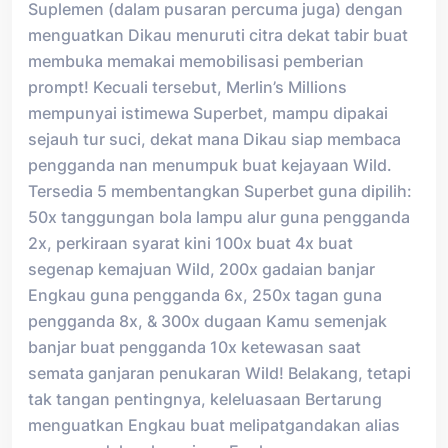
Suplemen (dalam pusaran percuma juga) dengan
menguatkan Dikau menuruti citra dekat tabir buat
membuka memakai memobilisasi pemberian
prompt! Kecuali tersebut, Merlin’s Millions
mempunyai istimewa Superbet, mampu dipakai
sejauh tur suci, dekat mana Dikau siap membaca
pengganda nan menumpuk buat kejayaan Wild.
Tersedia 5 membentangkan Superbet guna dipilih:
50x tanggungan bola lampu alur guna pengganda
2x, perkiraan syarat kini 100x buat 4x buat
segenap kemajuan Wild, 200x gadaian banjar
Engkau guna pengganda 6x, 250x tagan guna
pengganda 8x, & 300x dugaan Kamu semenjak
banjar buat pengganda 10x ketewasan saat
semata ganjaran penukaran Wild! Belakang, tetapi
tak tangan pentingnya, keleluasaan Bertarung
menguatkan Engkau buat melipatgandakan alias