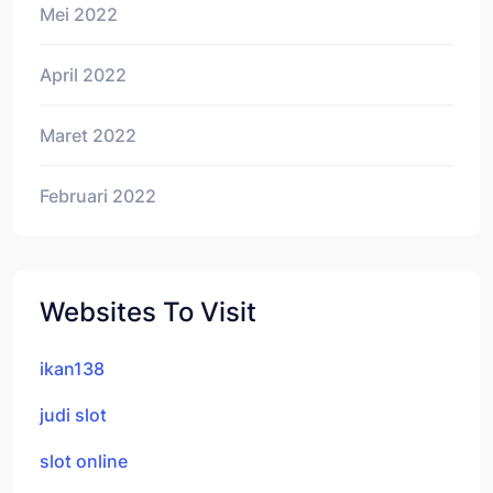
Mei 2022
April 2022
Maret 2022
Februari 2022
Websites To Visit
ikan138
judi slot
slot online