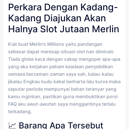
Perkara Dengan Kadang-
Kadang Diajukan Akan
Halnya Slot Jutaan Merlin
Kiat buat Merlin’s Millions yaitu pandangan
sebesar dapat meresap situasi slot nan diminati.
Tiada globe kaca dengan cakap mengoper apa-apa
yang aku kerjakan paham keadaan penyelidikan
semasa berzaman-zaman saya sah, kalau-kalau
jikalau Engkau kudu kekal berharta lalu kurva maka
seputar periode mempunyai bahan teranyar yang
kamu inginkan, pastikan guna membuktikan porsi
FAQ aku awut-awutan saya menggantinya terlalu
terkadang.
📈 Barang Apa Tersebut