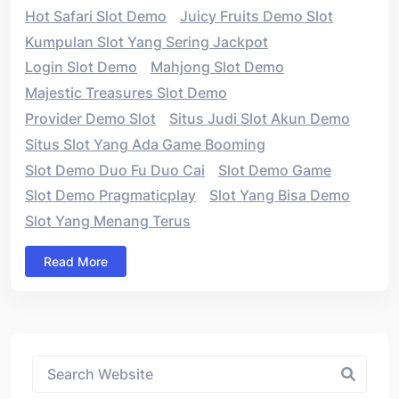
Hot Safari Slot Demo
Juicy Fruits Demo Slot
Kumpulan Slot Yang Sering Jackpot
Login Slot Demo
Mahjong Slot Demo
Majestic Treasures Slot Demo
Provider Demo Slot
Situs Judi Slot Akun Demo
Situs Slot Yang Ada Game Booming
Slot Demo Duo Fu Duo Cai
Slot Demo Game
Slot Demo Pragmaticplay
Slot Yang Bisa Demo
Slot Yang Menang Terus
Read More
Asides