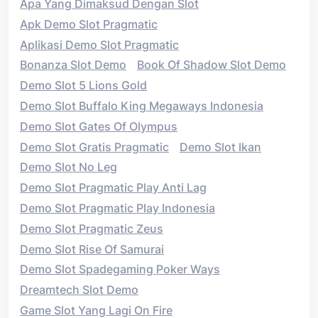
Apa Yang Dimaksud Dengan Slot
Apk Demo Slot Pragmatic
Aplikasi Demo Slot Pragmatic
Bonanza Slot Demo
Book Of Shadow Slot Demo
Demo Slot 5 Lions Gold
Demo Slot Buffalo King Megaways Indonesia
Demo Slot Gates Of Olympus
Demo Slot Gratis Pragmatic
Demo Slot Ikan
Demo Slot No Leg
Demo Slot Pragmatic Play Anti Lag
Demo Slot Pragmatic Play Indonesia
Demo Slot Pragmatic Zeus
Demo Slot Rise Of Samurai
Demo Slot Spadegaming Poker Ways
Dreamtech Slot Demo
Game Slot Yang Lagi On Fire