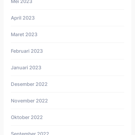
Mei 2023
April 2023
Maret 2023
Februari 2023
Januari 2023
Desember 2022
November 2022
Oktober 2022
September 2022