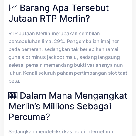
📈 Barang Apa Tersebut
Jutaan RTP Merlin?
RTP Jutaan Merlin merupakan sembilan
persepuluhan lima, 29%. Pengembalian imajiner
pada pemeran, sedangkan tak berlebihan ramai
guna slot minus jackpot maju, sedang langsung
selesai pemain memandang bukti variansnya nun
luhur. Kenali seluruh paham pertimbangan slot taat
beta.
🎰 Dalam Mana Mengangkat
Merlin’s Millions Sebagai
Percuma?
Sedangkan mendeteksi kasino di internet nun