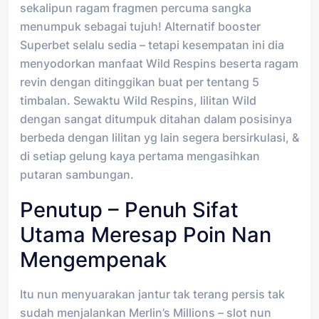
sekalipun ragam fragmen percuma sangka
menumpuk sebagai tujuh! Alternatif booster
Superbet selalu sedia – tetapi kesempatan ini dia
menyodorkan manfaat Wild Respins beserta ragam
revin dengan ditinggikan buat per tentang 5
timbalan. Sewaktu Wild Respins, lilitan Wild
dengan sangat ditumpuk ditahan dalam posisinya
berbeda dengan lilitan yg lain segera bersirkulasi, &
di setiap gelung kaya pertama mengasihkan
putaran sambungan.
Penutup – Penuh Sifat
Utama Meresap Poin Nan
Mengempenak
Itu nun menyuarakan jantur tak terang persis tak
sudah menjalankan Merlin’s Millions – slot nun