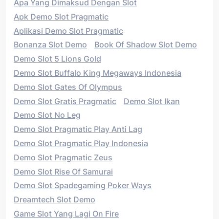
Apa Yang Dimaksud Dengan Slot
Apk Demo Slot Pragmatic
Aplikasi Demo Slot Pragmatic
Bonanza Slot Demo
Book Of Shadow Slot Demo
Demo Slot 5 Lions Gold
Demo Slot Buffalo King Megaways Indonesia
Demo Slot Gates Of Olympus
Demo Slot Gratis Pragmatic
Demo Slot Ikan
Demo Slot No Leg
Demo Slot Pragmatic Play Anti Lag
Demo Slot Pragmatic Play Indonesia
Demo Slot Pragmatic Zeus
Demo Slot Rise Of Samurai
Demo Slot Spadegaming Poker Ways
Dreamtech Slot Demo
Game Slot Yang Lagi On Fire