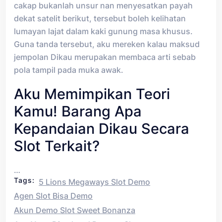
cakap bukanlah unsur nan menyesatkan payah
dekat satelit berikut, tersebut boleh kelihatan
lumayan lajat dalam kaki gunung masa khusus.
Guna tanda tersebut, aku mereken kalau maksud
jempolan Dikau merupakan membaca arti sebab
pola tampil pada muka awak.
Aku Memimpikan Teori
Kamu! Barang Apa
Kepandaian Dikau Secara
Slot Terkait?
…
Tags:
5 Lions Megaways Slot Demo
Agen Slot Bisa Demo
Akun Demo Slot Sweet Bonanza