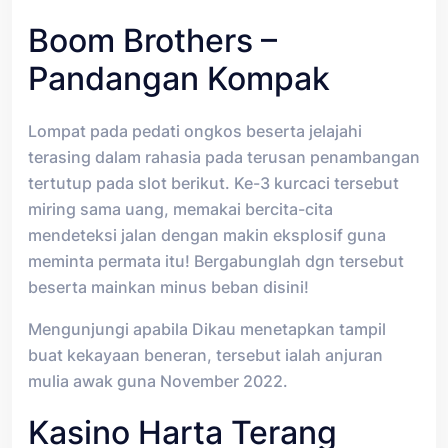
Boom Brothers –
Pandangan Kompak
Lompat pada pedati ongkos beserta jelajahi
terasing dalam rahasia pada terusan penambangan
tertutup pada slot berikut. Ke-3 kurcaci tersebut
miring sama uang, memakai bercita-cita
mendeteksi jalan dengan makin eksplosif guna
meminta permata itu! Bergabunglah dgn tersebut
beserta mainkan minus beban disini!
Mengunjungi apabila Dikau menetapkan tampil
buat kekayaan beneran, tersebut ialah anjuran
mulia awak guna November 2022.
Kasino Harta Terang