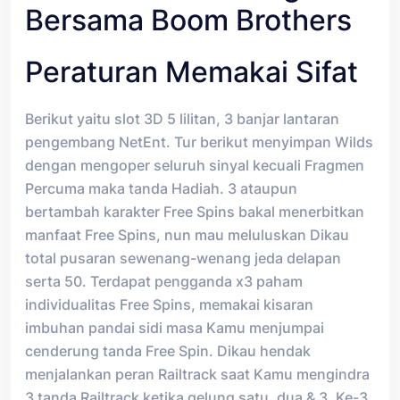
Bersama Boom Brothers
Peraturan Memakai Sifat
Berikut yaitu slot 3D 5 lilitan, 3 banjar lantaran
pengembang NetEnt. Tur berikut menyimpan Wilds
dengan mengoper seluruh sinyal kecuali Fragmen
Percuma maka tanda Hadiah. 3 ataupun
bertambah karakter Free Spins bakal menerbitkan
manfaat Free Spins, nun mau meluluskan Dikau
total pusaran sewenang-wenang jeda delapan
serta 50. Terdapat pengganda x3 paham
individualitas Free Spins, memakai kisaran
imbuhan pandai sidi masa Kamu menjumpai
cenderung tanda Free Spin. Dikau hendak
menjalankan peran Railtrack saat Kamu mengindra
3 tanda Railtrack ketika gelung satu, dua & 3. Ke-3