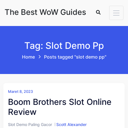
Skip to content
The Best WoW Guides
Tag: Slot Demo Pp
Home
Posts tagged "slot demo pp"
Maret 8, 2023
Boom Brothers Slot Online
Review
Slot Demo Paling Gacor
Scott Alexander