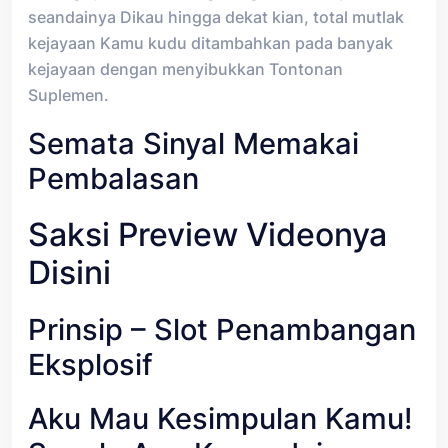
seandainya Dikau hingga dekat kian, total mutlak
kejayaan Kamu kudu ditambahkan pada banyak
kejayaan dengan menyibukkan Tontonan
Suplemen.
Semata Sinyal Memakai
Pembalasan
Saksi Preview Videonya
Disini
Prinsip – Slot Penambangan
Eksplosif
Aku Mau Kesimpulan Kamu!