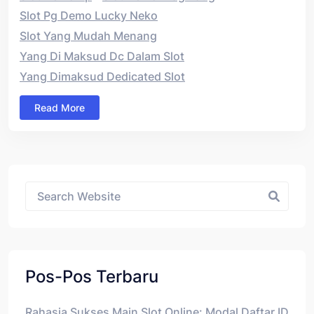
Slot Pg Demo Lucky Neko
Slot Yang Mudah Menang
Yang Di Maksud Dc Dalam Slot
Yang Dimaksud Dedicated Slot
Read More
Asides
Pos-Pos Terbaru
Rahasia Sukses Main Slot Online: Modal Daftar ID