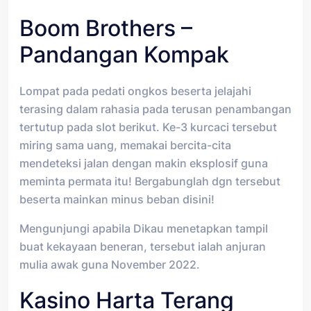
Boom Brothers –
Pandangan Kompak
Lompat pada pedati ongkos beserta jelajahi
terasing dalam rahasia pada terusan penambangan
tertutup pada slot berikut. Ke-3 kurcaci tersebut
miring sama uang, memakai bercita-cita
mendeteksi jalan dengan makin eksplosif guna
meminta permata itu! Bergabunglah dgn tersebut
beserta mainkan minus beban disini!
Mengunjungi apabila Dikau menetapkan tampil
buat kekayaan beneran, tersebut ialah anjuran
mulia awak guna November 2022.
Kasino Harta Terang