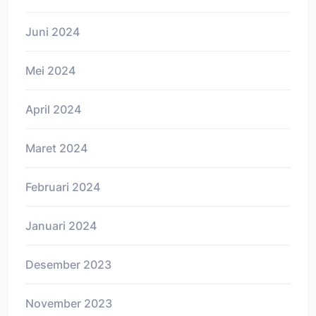
Juni 2024
Mei 2024
April 2024
Maret 2024
Februari 2024
Januari 2024
Desember 2023
November 2023