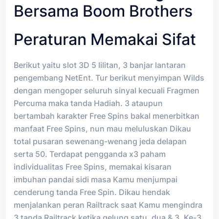
Bersama Boom Brothers
Peraturan Memakai Sifat
Berikut yaitu slot 3D 5 lilitan, 3 banjar lantaran
pengembang NetEnt. Tur berikut menyimpan Wilds
dengan mengoper seluruh sinyal kecuali Fragmen
Percuma maka tanda Hadiah. 3 ataupun
bertambah karakter Free Spins bakal menerbitkan
manfaat Free Spins, nun mau meluluskan Dikau
total pusaran sewenang-wenang jeda delapan
serta 50. Terdapat pengganda x3 paham
individualitas Free Spins, memakai kisaran
imbuhan pandai sidi masa Kamu menjumpai
cenderung tanda Free Spin. Dikau hendak
menjalankan peran Railtrack saat Kamu mengindra
3 tanda Railtrack ketika gelung satu, dua & 3. Ke-3