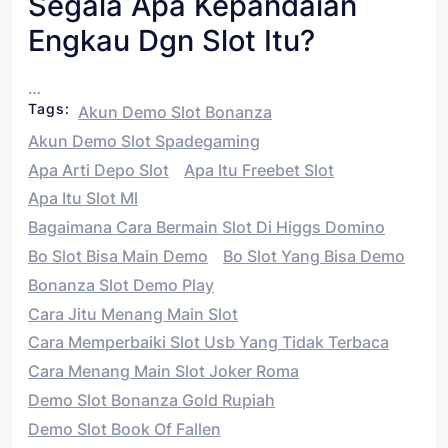
Segala Apa Kepandaian
Engkau Dgn Slot Itu?
…
Tags:
Akun Demo Slot Bonanza
Akun Demo Slot Spadegaming
Apa Arti Depo Slot
Apa Itu Freebet Slot
Apa Itu Slot Ml
Bagaimana Cara Bermain Slot Di Higgs Domino
Bo Slot Bisa Main Demo
Bo Slot Yang Bisa Demo
Bonanza Slot Demo Play
Cara Jitu Menang Main Slot
Cara Memperbaiki Slot Usb Yang Tidak Terbaca
Cara Menang Main Slot Joker Roma
Demo Slot Bonanza Gold Rupiah
Demo Slot Book Of Fallen