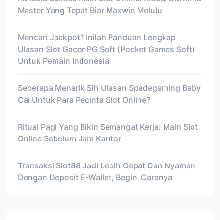
Master Yang Tepat Biar Maxwin Melulu
Mencari Jackpot? Inilah Panduan Lengkap
Ulasan Slot Gacor PG Soft (Pocket Games Soft)
Untuk Pemain Indonesia
Seberapa Menarik Sih Ulasan Spadegaming Baby
Cai Untuk Para Pecinta Slot Online?
Ritual Pagi Yang Bikin Semangat Kerja: Main Slot
Online Sebelum Jam Kantor
Transaksi Slot88 Jadi Lebih Cepat Dan Nyaman
Dengan Deposit E-Wallet, Begini Caranya