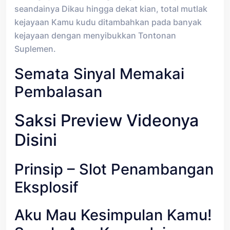
seandainya Dikau hingga dekat kian, total mutlak
kejayaan Kamu kudu ditambahkan pada banyak
kejayaan dengan menyibukkan Tontonan
Suplemen.
Semata Sinyal Memakai
Pembalasan
Saksi Preview Videonya
Disini
Prinsip – Slot Penambangan
Eksplosif
Aku Mau Kesimpulan Kamu!