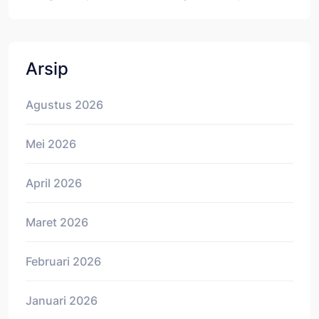
Arsip
Agustus 2026
Mei 2026
April 2026
Maret 2026
Februari 2026
Januari 2026