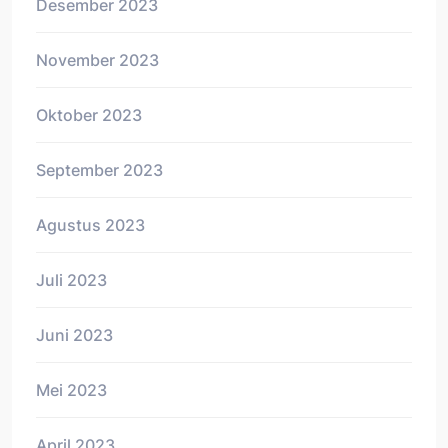
Desember 2023
November 2023
Oktober 2023
September 2023
Agustus 2023
Juli 2023
Juni 2023
Mei 2023
April 2023