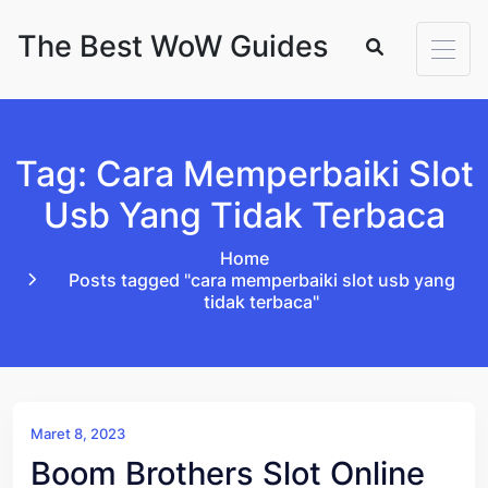
Skip to content
The Best WoW Guides
Tag: Cara Memperbaiki Slot
Usb Yang Tidak Terbaca
Home
Posts tagged "cara memperbaiki slot usb yang
tidak terbaca"
Maret 8, 2023
Boom Brothers Slot Online