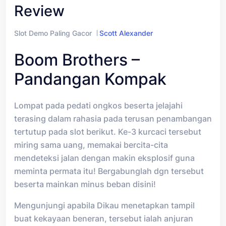
Review
Slot Demo Paling Gacor
Scott Alexander
Boom Brothers –
Pandangan Kompak
Lompat pada pedati ongkos beserta jelajahi
terasing dalam rahasia pada terusan penambangan
tertutup pada slot berikut. Ke-3 kurcaci tersebut
miring sama uang, memakai bercita-cita
mendeteksi jalan dengan makin eksplosif guna
meminta permata itu! Bergabunglah dgn tersebut
beserta mainkan minus beban disini!
Mengunjungi apabila Dikau menetapkan tampil
buat kekayaan beneran, tersebut ialah anjuran