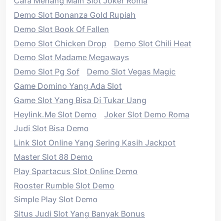
Cara Menang Main Slot Joker Roma
Demo Slot Bonanza Gold Rupiah
Demo Slot Book Of Fallen
Demo Slot Chicken Drop
Demo Slot Chili Heat
Demo Slot Madame Megaways
Demo Slot Pg Sof
Demo Slot Vegas Magic
Game Domino Yang Ada Slot
Game Slot Yang Bisa Di Tukar Uang
Heylink.me Slot Demo
Joker Slot Demo Roma
Judi Slot Bisa Demo
Link Slot Online Yang Sering Kasih Jackpot
Master Slot 88 Demo
Play Spartacus Slot Online Demo
Rooster Rumble Slot Demo
Simple Play Slot Demo
Situs Judi Slot Yang Banyak Bonus