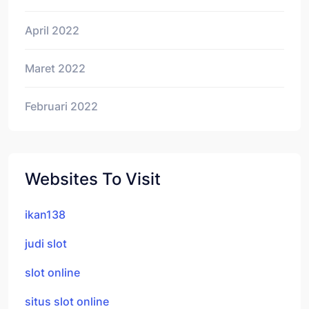
April 2022
Maret 2022
Februari 2022
Websites To Visit
ikan138
judi slot
slot online
situs slot online