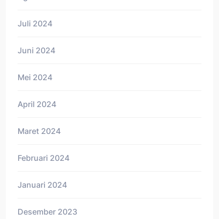
Juli 2024
Juni 2024
Mei 2024
April 2024
Maret 2024
Februari 2024
Januari 2024
Desember 2023