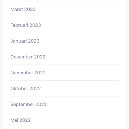
Maret 2023
Februari 2023
Januari 2023
Desember 2022
November 2022
Oktober 2022
September 2022
Mei 2022