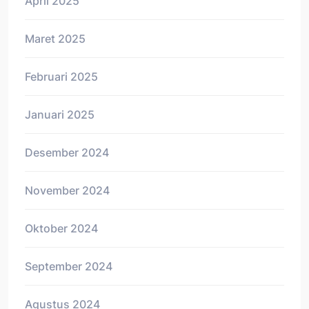
April 2025
Maret 2025
Februari 2025
Januari 2025
Desember 2024
November 2024
Oktober 2024
September 2024
Agustus 2024