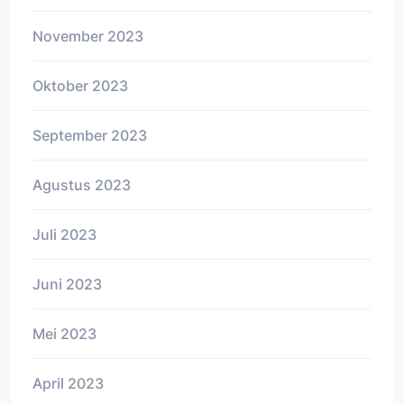
November 2023
Oktober 2023
September 2023
Agustus 2023
Juli 2023
Juni 2023
Mei 2023
April 2023