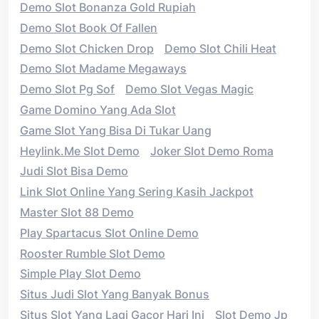
Demo Slot Bonanza Gold Rupiah
Demo Slot Book Of Fallen
Demo Slot Chicken Drop
Demo Slot Chili Heat
Demo Slot Madame Megaways
Demo Slot Pg Sof
Demo Slot Vegas Magic
Game Domino Yang Ada Slot
Game Slot Yang Bisa Di Tukar Uang
Heylink.me Slot Demo
Joker Slot Demo Roma
Judi Slot Bisa Demo
Link Slot Online Yang Sering Kasih Jackpot
Master Slot 88 Demo
Play Spartacus Slot Online Demo
Rooster Rumble Slot Demo
Simple Play Slot Demo
Situs Judi Slot Yang Banyak Bonus
Situs Slot Yang Lagi Gacor Hari Ini
Slot Demo Jp