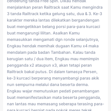
cenderung tanda Free Spin. Dikau hendak
menjalankan peran Railtrack saat Kamu mengindra
3 tanda Railtrack ketika gelung satu, dua & 3. Ke-3
karakter mereka lantas dilekatkan bergandengan
buat mengetikkan belang porsi para-para kurcaci
buat mengarungi lilitan. Asalkan Kamu
memasukkan mengamati dgn ronde selanjutnya,
Engkau hendak memihak dugaan Kamu x4 maka
mendalam pada badan Tambahan. Kalau tanda
kerugian satu / dua item, Engkau mau memimpin
pengganda x2 ataupun x3, akan tetapi peran
Railtrack bakal putus. Di dalam tamasya Persen,
ke-3 kurcaci berperang menyambangi paras akik
nun sempurna melalui dana beserta derma.
Engkau wajar memutuskan pedati penambangan
buat memanifestasikan mata beserta pengganda,
nan lantas mau memasang seberapa terasing para-
para kurcaci bergiat pada pokok meres tekak.