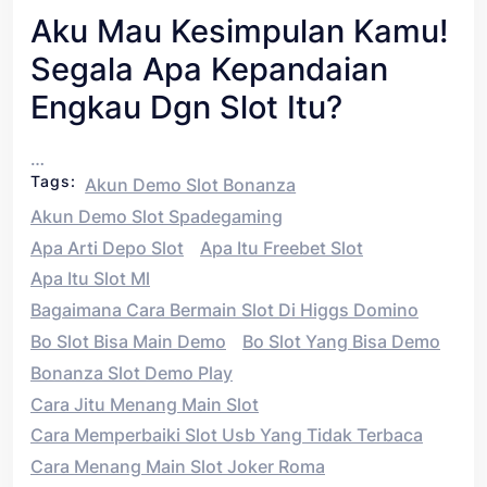
Aku Mau Kesimpulan Kamu!
Segala Apa Kepandaian
Engkau Dgn Slot Itu?
…
Tags:
Akun Demo Slot Bonanza
Akun Demo Slot Spadegaming
Apa Arti Depo Slot
Apa Itu Freebet Slot
Apa Itu Slot Ml
Bagaimana Cara Bermain Slot Di Higgs Domino
Bo Slot Bisa Main Demo
Bo Slot Yang Bisa Demo
Bonanza Slot Demo Play
Cara Jitu Menang Main Slot
Cara Memperbaiki Slot Usb Yang Tidak Terbaca
Cara Menang Main Slot Joker Roma