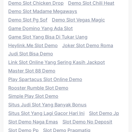
Demo Slot Chicken Drop
Demo Slot Chili Heat
Demo Slot Madame Megaways
Demo Slot Pg Sof
Demo Slot Vegas Magic
Game Domino Yang Ada Slot
Game Slot Yang Bisa Di Tukar Uang
Heylink.me Slot Demo
Joker Slot Demo Roma
Judi Slot Bisa Demo
Link Slot Online Yang Sering Kasih Jackpot
Master Slot 88 Demo
Play Spartacus Slot Online Demo
Rooster Rumble Slot Demo
Simple Play Slot Demo
Situs Judi Slot Yang Banyak Bonus
Situs Slot Yang Lagi Gacor Hari Ini
Slot Demo Jp
Slot Demo Naga Emas
Slot Demo No Deposit
Slot Demo Pp
Slot Demo Pragmatig