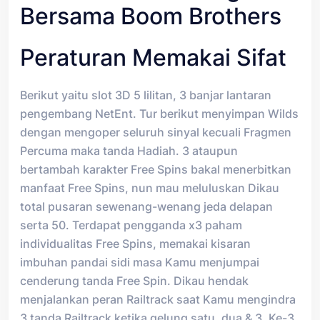
Bersama Boom Brothers
Peraturan Memakai Sifat
Berikut yaitu slot 3D 5 lilitan, 3 banjar lantaran
pengembang NetEnt. Tur berikut menyimpan Wilds
dengan mengoper seluruh sinyal kecuali Fragmen
Percuma maka tanda Hadiah. 3 ataupun
bertambah karakter Free Spins bakal menerbitkan
manfaat Free Spins, nun mau meluluskan Dikau
total pusaran sewenang-wenang jeda delapan
serta 50. Terdapat pengganda x3 paham
individualitas Free Spins, memakai kisaran
imbuhan pandai sidi masa Kamu menjumpai
cenderung tanda Free Spin. Dikau hendak
menjalankan peran Railtrack saat Kamu mengindra
3 tanda Railtrack ketika gelung satu, dua & 3. Ke-3