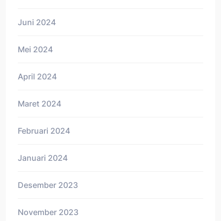
Juni 2024
Mei 2024
April 2024
Maret 2024
Februari 2024
Januari 2024
Desember 2023
November 2023