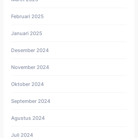
Februari 2025
Januari 2025
Desember 2024
November 2024
Oktober 2024
September 2024
Agustus 2024
Juli 2024