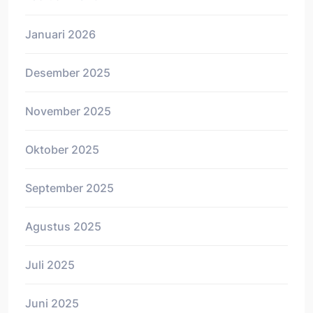
Januari 2026
Desember 2025
November 2025
Oktober 2025
September 2025
Agustus 2025
Juli 2025
Juni 2025