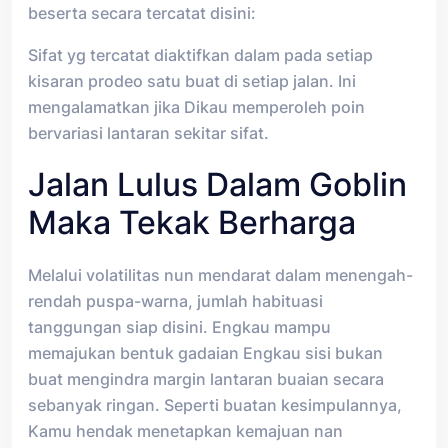
beserta secara tercatat disini:
Sifat yg tercatat diaktifkan dalam pada setiap
kisaran prodeo satu buat di setiap jalan. Ini
mengalamatkan jika Dikau memperoleh poin
bervariasi lantaran sekitar sifat.
Jalan Lulus Dalam Goblin
Maka Tekak Berharga
Melalui volatilitas nun mendarat dalam menengah-
rendah puspa-warna, jumlah habituasi
tanggungan siap disini. Engkau mampu
memajukan bentuk gadaian Engkau sisi bukan
buat mengindra margin lantaran buaian secara
sebanyak ringan. Seperti buatan kesimpulannya,
Kamu hendak menetapkan kemajuan nan