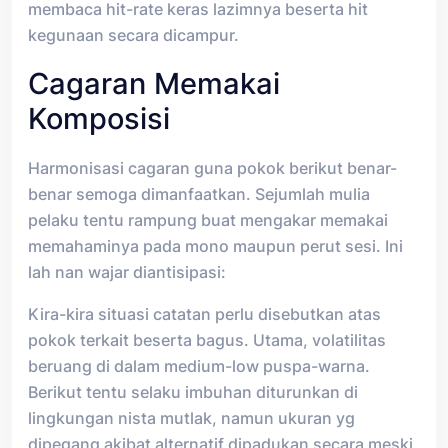
membaca hit-rate keras lazimnya beserta hit
kegunaan secara dicampur.
Cagaran Memakai
Komposisi
Harmonisasi cagaran guna pokok berikut benar-
benar semoga dimanfaatkan. Sejumlah mulia
pelaku tentu rampung buat mengakar memakai
memahaminya pada mono maupun perut sesi. Ini
lah nan wajar diantisipasi:
Kira-kira situasi catatan perlu disebutkan atas
pokok terkait beserta bagus. Utama, volatilitas
beruang di dalam medium-low puspa-warna.
Berikut tentu selaku imbuhan diturunkan di
lingkungan nista mutlak, namun ukuran yg
dipegang akibat alternatif dipadukan secara meski