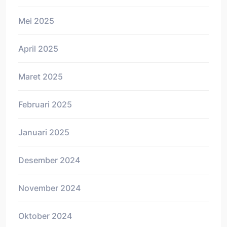
Mei 2025
April 2025
Maret 2025
Februari 2025
Januari 2025
Desember 2024
November 2024
Oktober 2024