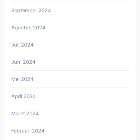
September 2024
Agustus 2024
Juli 2024
Juni 2024
Mei 2024
April 2024
Maret 2024
Februari 2024