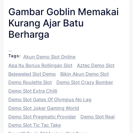
Gambar Goblin Memakai
Kurang Ajar Batu
Berharga
…
Tags:
Akun Demo Slot Online
Apa Itu Bonus Rollingan Slot
Aztec Demo Slot
Bejeweled Slot Demo
Bikin Akun Demo Slot
Demo Roulette Slot
Demo Slot Crazy Bomber
Demo Slot Extra Chilli
Demo Slot Gates Of Olympus No Lag
Demo Slot Joker Gaming World
Demo Slot Pragmatic Provider
Demo Slot Real
Demo Slot Tic Tac Take