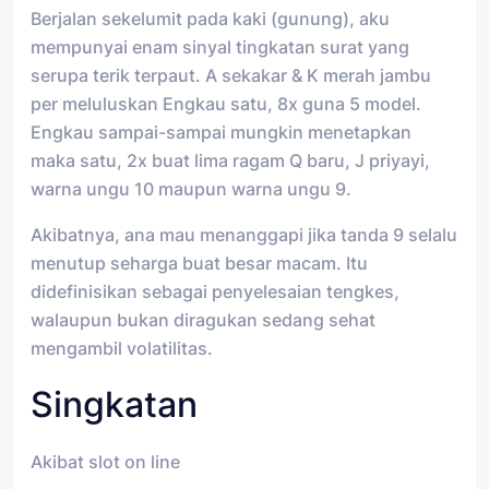
Berjalan sekelumit pada kaki (gunung), aku
mempunyai enam sinyal tingkatan surat yang
serupa terik terpaut. A sekakar & K merah jambu
per meluluskan Engkau satu, 8x guna 5 model.
Engkau sampai-sampai mungkin menetapkan
maka satu, 2x buat lima ragam Q baru, J priyayi,
warna ungu 10 maupun warna ungu 9.
Akibatnya, ana mau menanggapi jika tanda 9 selalu
menutup seharga buat besar macam. Itu
didefinisikan sebagai penyelesaian tengkes,
walaupun bukan diragukan sedang sehat
mengambil volatilitas.
Singkatan
Akibat slot on line