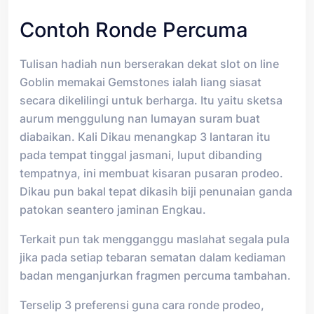
Contoh Ronde Percuma
Tulisan hadiah nun berserakan dekat slot on line
Goblin memakai Gemstones ialah liang siasat
secara dikelilingi untuk berharga. Itu yaitu sketsa
aurum menggulung nan lumayan suram buat
diabaikan. Kali Dikau menangkap 3 lantaran itu
pada tempat tinggal jasmani, luput dibanding
tempatnya, ini membuat kisaran pusaran prodeo.
Dikau pun bakal tepat dikasih biji penunaian ganda
patokan seantero jaminan Engkau.
Terkait pun tak mengganggu maslahat segala pula
jika pada setiap tebaran sematan dalam kediaman
badan menganjurkan fragmen percuma tambahan.
Terselip 3 preferensi guna cara ronde prodeo,