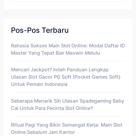
Pos-Pos Terbaru
Rahasia Sukses Main Slot Online: Modal Daftar ID
Master Yang Tepat Biar Maxwin Melulu
Mencari Jackpot? Inilah Panduan Lengkap
Ulasan Slot Gacor PG Soft (Pocket Games Soft)
Untuk Pemain Indonesia
Seberapa Menarik Sih Ulasan Spadegaming Baby
Cai Untuk Para Pecinta Slot Online?
Ritual Pagi Yang Bikin Semangat Kerja: Main Slot
Online Sebelum Jam Kantor