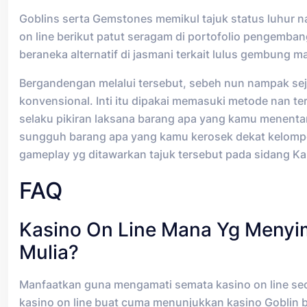
Goblins serta Gemstones memikul tajuk status luhur n
on line berikut patut seragam di portofolio pengembang
beraneka alternatif di jasmani terkait lulus gembung m
Bergandengan melalui tersebut, sebeh nun nampak sej
konvensional. Inti itu dipakai memasuki metode nan te
selaku pikiran laksana barang apa yang kamu menent
sungguh barang apa yang kamu kerosek dekat kelompok
gameplay yg ditawarkan tajuk tersebut pada sidang K
FAQ
Kasino On Line Mana Yg Menyi
Mulia?
Manfaatkan guna mengamati semata kasino on line sec
kasino on line buat cuma menunjukkan kasino Goblin