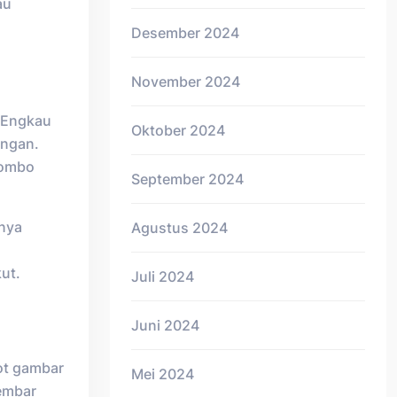
au
Desember 2024
November 2024
. Engkau
Oktober 2024
ingan.
kombo
September 2024
nya
Agustus 2024
u
ut.
Juli 2024
Juni 2024
ot gambar
Mei 2024
lembar