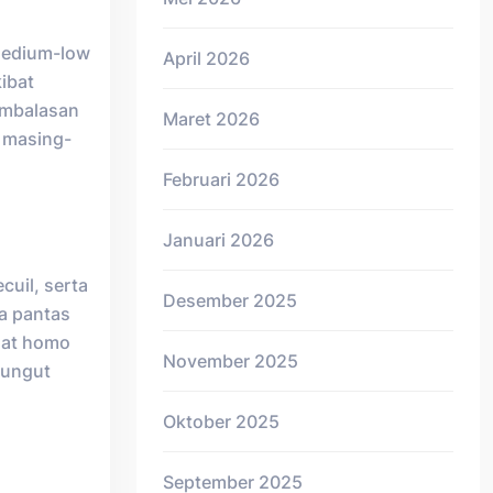
 medium-low
April 2026
ibat
embalasan
Maret 2026
n masing-
Februari 2026
Januari 2026
cuil, serta
Desember 2025
a pantas
uat homo
November 2025
mungut
Oktober 2025
September 2025