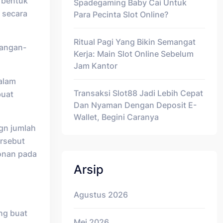
 bentuk
Spadegaming Baby Cai Untuk
 secara
Para Pecinta Slot Online?
Ritual Pagi Yang Bikin Semangat
 angan-
Kerja: Main Slot Online Sebelum
Jam Kantor
dalam
Transaksi Slot88 Jadi Lebih Cepat
buat
Dan Nyaman Dengan Deposit E-
Wallet, Begini Caranya
dgn jumlah
ersebut
onan pada
Arsip
Agustus 2026
ng buat
Mei 2026