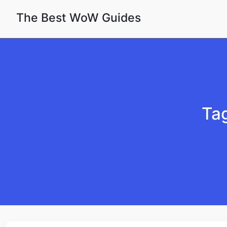
Skip to content
The Best WoW Guides
Tag