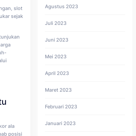
Agustus 2023
ngan, slot
ukar sejak
Juli 2023
rtunjukan
Juni 2023
harga
uh-
Mei 2023
lui
April 2023
Maret 2023
tu
Februari 2023
Januari 2023
or ala
ab posisi