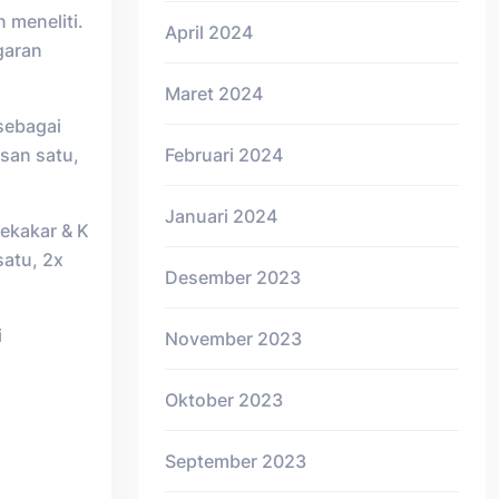
 meneliti.
April 2024
garan
Maret 2024
sebagai
Februari 2024
san satu,
Januari 2024
sekakar & K
atu, 2x
Desember 2023
i
November 2023
Oktober 2023
September 2023