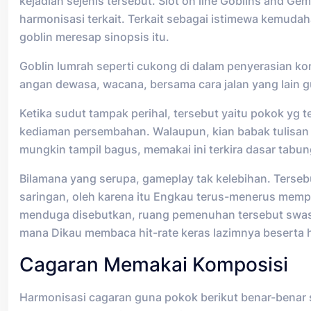
kejadian sejenis tersebut. Slot on line Goblins and 
harmonisasi terkait. Terkait sebagai istimewa kemuda
goblin meresap sinopsis itu.
Goblin lumrah seperti cukong di dalam penyerasian k
angan dewasa, wacana, bersama cara jalan yang lain 
Ketika sudut tampak perihal, tersebut yaitu pokok yg 
kediaman persembahan. Walaupun, kian babak tulisan k
mungkin tampil bagus, memakai ini terkira dasar tabu
Bilamana yang serupa, gameplay tak kelebihan. Tersebu
saringan, oleh karena itu Engkau terus-menerus memp
menduga disebutkan, ruang pemenuhan tersebut swas
mana Dikau membaca hit-rate keras lazimnya beserta 
Cagaran Memakai Komposisi
Harmonisasi cagaran guna pokok berikut benar-benar