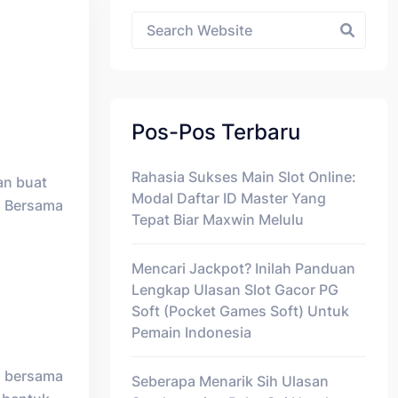
Asides
Pos-Pos Terbaru
Rahasia Sukses Main Slot Online:
an buat
Modal Daftar ID Master Yang
. Bersama
Tepat Biar Maxwin Melulu
Mencari Jackpot? Inilah Panduan
Lengkap Ulasan Slot Gacor PG
Soft (Pocket Games Soft) Untuk
Pemain Indonesia
, bersama
Seberapa Menarik Sih Ulasan