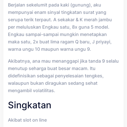
Berjalan sekelumit pada kaki (gunung), aku
mempunyai enam sinyal tingkatan surat yang
serupa terik terpaut. A sekakar & K merah jambu
per meluluskan Engkau satu, 8x guna 5 model.
Engkau sampai-sampai mungkin menetapkan
maka satu, 2x buat lima ragam Q baru, J priyayi,
warna ungu 10 maupun warna ungu 9.
Akibatnya, ana mau menanggapi jika tanda 9 selalu
menutup seharga buat besar macam. Itu
didefinisikan sebagai penyelesaian tengkes,
walaupun bukan diragukan sedang sehat
mengambil volatilitas.
Singkatan
Akibat slot on line