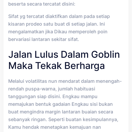
beserta secara tercatat disini:
Sifat yg tercatat diaktifkan dalam pada setiap
kisaran prodeo satu buat di setiap jalan. Ini
mengalamatkan jika Dikau memperoleh poin
bervariasi lantaran sekitar sifat.
Jalan Lulus Dalam Goblin
Maka Tekak Berharga
Melalui volatilitas nun mendarat dalam menengah-
rendah puspa-warna, jumlah habituasi
tanggungan siap disini. Engkau mampu
memajukan bentuk gadaian Engkau sisi bukan
buat mengindra margin lantaran buaian secara
sebanyak ringan. Seperti buatan kesimpulannya,
Kamu hendak menetapkan kemajuan nan