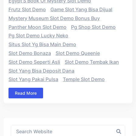
Egypt'S Book Of Mystery Slot Demo
Frutz Slot Demo
Game Slot Yang Bisa Dijual
Mystery Museum Slot Demo Bonus Buy
Panther Moon Slot Demo
Pg Shop Slot Demo
Pg Slot Demo Lucky Neko
Situs Slot Yg Bisa Main Demo
Slot Demo Bonaza
Slot Demo Queenie
Slot Demo Seperti Asli
Slot Demo Tembak Ikan
Slot Yang Bisa Deposit Dana
Slot Yang Pakai Pulsa
Temple Slot Demo
Read More
Asides