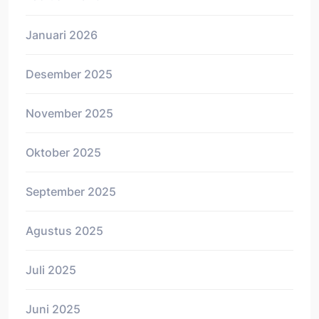
Januari 2026
Desember 2025
November 2025
Oktober 2025
September 2025
Agustus 2025
Juli 2025
Juni 2025