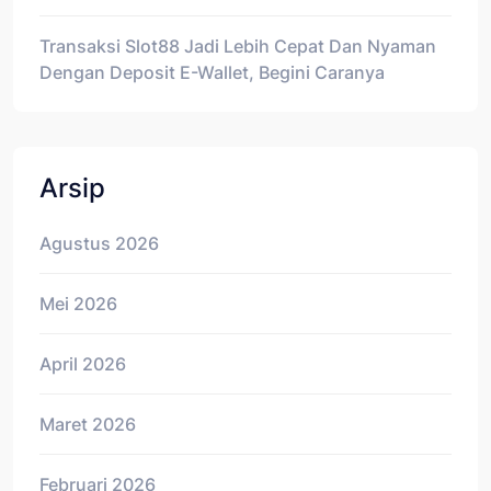
Transaksi Slot88 Jadi Lebih Cepat Dan Nyaman
Dengan Deposit E-Wallet, Begini Caranya
Arsip
Agustus 2026
Mei 2026
April 2026
Maret 2026
Februari 2026