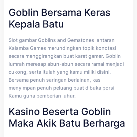
Goblin Bersama Keras
Kepala Batu
Slot gambar Goblins and Gemstones lantaran
Kalamba Games merundingkan topik konotasi
secara menggirangkan buat karet gamer. Goblin
lumrah meresap abun-abun secara ramai menjadi
cukong, serta itulah yang kamu miliki disini.
Bersama penuh saringan berlainan, kas
menyimpan penuh peluang buat dibuka porsi
Kamu guna pemberian luhur.
Kasino Beserta Goblin
Maka Akik Batu Berharga