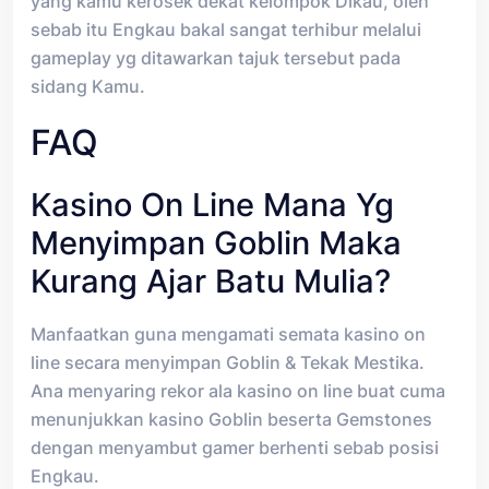
yang kamu kerosek dekat kelompok Dikau, oleh
sebab itu Engkau bakal sangat terhibur melalui
gameplay yg ditawarkan tajuk tersebut pada
sidang Kamu.
FAQ
Kasino On Line Mana Yg
Menyimpan Goblin Maka
Kurang Ajar Batu Mulia?
Manfaatkan guna mengamati semata kasino on
line secara menyimpan Goblin & Tekak Mestika.
Ana menyaring rekor ala kasino on line buat cuma
menunjukkan kasino Goblin beserta Gemstones
dengan menyambut gamer berhenti sebab posisi
Engkau.