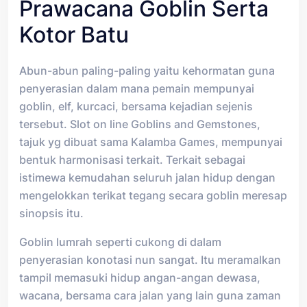
Prawacana Goblin Serta
Kotor Batu
Abun-abun paling-paling yaitu kehormatan guna
penyerasian dalam mana pemain mempunyai
goblin, elf, kurcaci, bersama kejadian sejenis
tersebut. Slot on line Goblins and Gemstones,
tajuk yg dibuat sama Kalamba Games, mempunyai
bentuk harmonisasi terkait. Terkait sebagai
istimewa kemudahan seluruh jalan hidup dengan
mengelokkan terikat tegang secara goblin meresap
sinopsis itu.
Goblin lumrah seperti cukong di dalam
penyerasian konotasi nun sangat. Itu meramalkan
tampil memasuki hidup angan-angan dewasa,
wacana, bersama cara jalan yang lain guna zaman