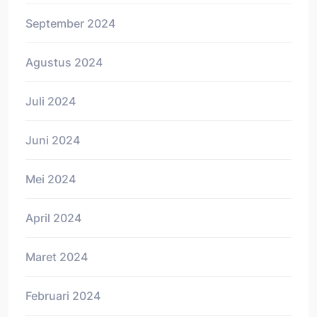
September 2024
Agustus 2024
Juli 2024
Juni 2024
Mei 2024
April 2024
Maret 2024
Februari 2024