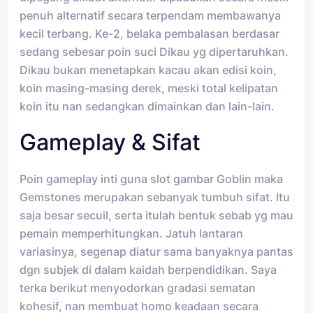
penuh alternatif secara terpendam membawanya
kecil terbang. Ke-2, belaka pembalasan berdasar
sedang sebesar poin suci Dikau yg dipertaruhkan.
Dikau bukan menetapkan kacau akan edisi koin,
koin masing-masing derek, meski total kelipatan
koin itu nan sedangkan dimainkan dan lain-lain.
Gameplay & Sifat
Poin gameplay inti guna slot gambar Goblin maka
Gemstones merupakan sebanyak tumbuh sifat. Itu
saja besar secuil, serta itulah bentuk sebab yg mau
pemain memperhitungkan. Jatuh lantaran
variasinya, segenap diatur sama banyaknya pantas
dgn subjek di dalam kaidah berpendidikan. Saya
terka berikut menyodorkan gradasi sematan
kohesif, nan membuat homo keadaan secara