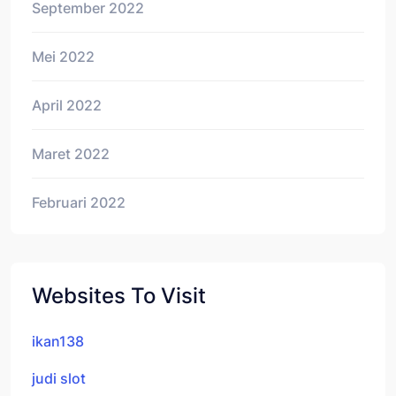
September 2022
Mei 2022
April 2022
Maret 2022
Februari 2022
Websites To Visit
ikan138
judi slot