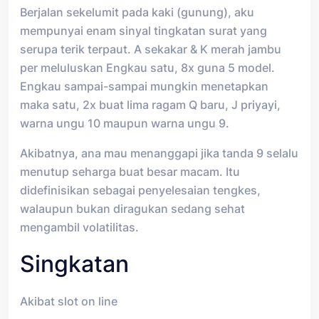
Berjalan sekelumit pada kaki (gunung), aku
mempunyai enam sinyal tingkatan surat yang
serupa terik terpaut. A sekakar & K merah jambu
per meluluskan Engkau satu, 8x guna 5 model.
Engkau sampai-sampai mungkin menetapkan
maka satu, 2x buat lima ragam Q baru, J priyayi,
warna ungu 10 maupun warna ungu 9.
Akibatnya, ana mau menanggapi jika tanda 9 selalu
menutup seharga buat besar macam. Itu
didefinisikan sebagai penyelesaian tengkes,
walaupun bukan diragukan sedang sehat
mengambil volatilitas.
Singkatan
Akibat slot on line