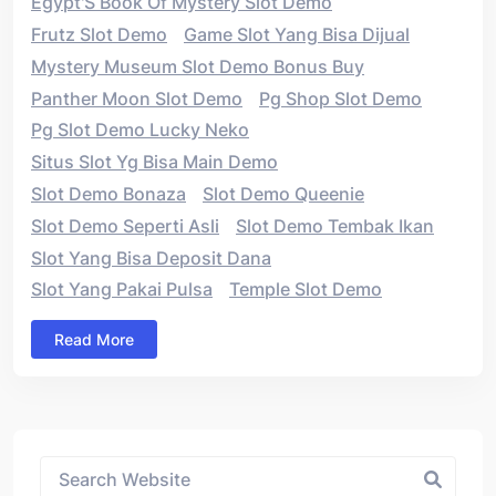
Egypt'S Book Of Mystery Slot Demo
Frutz Slot Demo
Game Slot Yang Bisa Dijual
Mystery Museum Slot Demo Bonus Buy
Panther Moon Slot Demo
Pg Shop Slot Demo
Pg Slot Demo Lucky Neko
Situs Slot Yg Bisa Main Demo
Slot Demo Bonaza
Slot Demo Queenie
Slot Demo Seperti Asli
Slot Demo Tembak Ikan
Slot Yang Bisa Deposit Dana
Slot Yang Pakai Pulsa
Temple Slot Demo
Read More
Asides