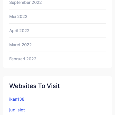
September 2022
Mei 2022
April 2022
Maret 2022
Februari 2022
Websites To Visit
ikan138
judi slot