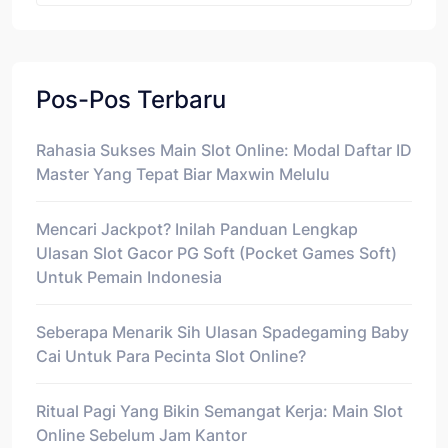
Pos-Pos Terbaru
Rahasia Sukses Main Slot Online: Modal Daftar ID
Master Yang Tepat Biar Maxwin Melulu
Mencari Jackpot? Inilah Panduan Lengkap
Ulasan Slot Gacor PG Soft (Pocket Games Soft)
Untuk Pemain Indonesia
Seberapa Menarik Sih Ulasan Spadegaming Baby
Cai Untuk Para Pecinta Slot Online?
Ritual Pagi Yang Bikin Semangat Kerja: Main Slot
Online Sebelum Jam Kantor