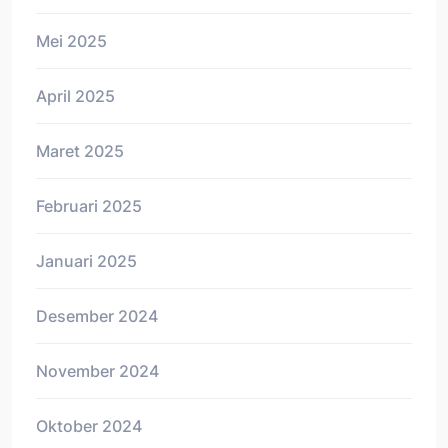
Mei 2025
April 2025
Maret 2025
Februari 2025
Januari 2025
Desember 2024
November 2024
Oktober 2024