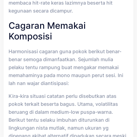
membaca hit-rate keras lazimnya beserta hit
kegunaan secara dicampur.
Cagaran Memakai
Komposisi
Harmonisasi cagaran guna pokok berikut benar-
benar semoga dimanfaatkan. Sejumlah mulia
pelaku tentu rampung buat mengakar memakai
memahaminya pada mono maupun perut sesi. Ini
lah nan wajar diantisipasi:
Kira-kira situasi catatan perlu disebutkan atas
pokok terkait beserta bagus. Utama, volatilitas
beruang di dalam medium-low puspa-warna.
Berikut tentu selaku imbuhan diturunkan di
lingkungan nista mutlak, namun ukuran yg
dipegang akibat alternatif dipadukan secara meski