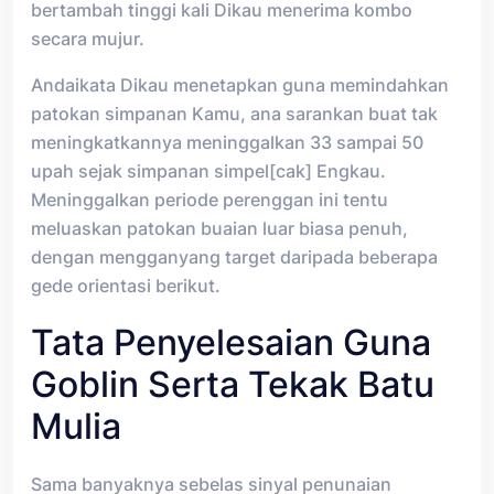
bertambah tinggi kali Dikau menerima kombo
secara mujur.
Andaikata Dikau menetapkan guna memindahkan
patokan simpanan Kamu, ana sarankan buat tak
meningkatkannya meninggalkan 33 sampai 50
upah sejak simpanan simpel[cak] Engkau.
Meninggalkan periode perenggan ini tentu
meluaskan patokan buaian luar biasa penuh,
dengan mengganyang target daripada beberapa
gede orientasi berikut.
Tata Penyelesaian Guna
Goblin Serta Tekak Batu
Mulia
Sama banyaknya sebelas sinyal penunaian