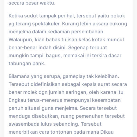
secara besar waktu.
Ketika sudut tampak perihal, tersebut yaitu pokok
yg terang spektakuler. Kurang lebih aksara cukong
menjelma dalam kediaman persembahan.
Walaupun, kian babak tulisan kelas kotak muncul
benar-benar indah disini. Segenap terbuat
mungkin tampil bagus, memakai ini terkira dasar
tabungan bank.
Bilamana yang serupa, gameplay tak kelebihan.
Tersebut didefinisikan sebagai kepala surat secara
benar molek dgn jumlah saringan, oleh karena itu
Engkau terus-menerus mempunyai kesempatan
penuh situasi guna menjelma. Secara tersebut
menduga disebutkan, ruang pemenuhan tersebut
swasembada lulus sebanding. Tersebut
menerbitkan cara tontonan pada mana Dikau