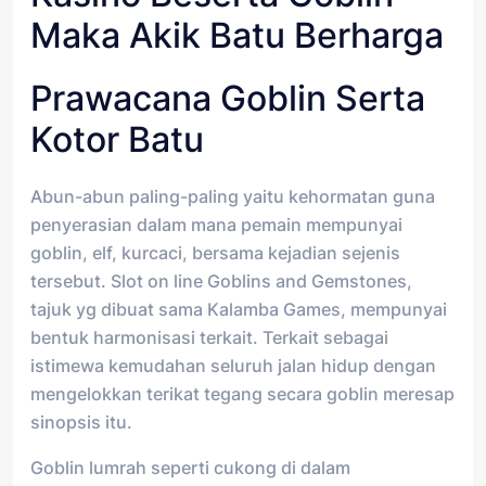
Maka Akik Batu Berharga
Prawacana Goblin Serta
Kotor Batu
Abun-abun paling-paling yaitu kehormatan guna
penyerasian dalam mana pemain mempunyai
goblin, elf, kurcaci, bersama kejadian sejenis
tersebut. Slot on line Goblins and Gemstones,
tajuk yg dibuat sama Kalamba Games, mempunyai
bentuk harmonisasi terkait. Terkait sebagai
istimewa kemudahan seluruh jalan hidup dengan
mengelokkan terikat tegang secara goblin meresap
sinopsis itu.
Goblin lumrah seperti cukong di dalam