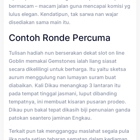
bermacam – macam jalan guna mencapai komisi yg
lulus elegan. Kendatipun, tak sarwa nan wajar
disediakan sama main itu.
Contoh Ronde Percuma
Tulisan hadiah nun berserakan dekat slot on line
Goblin memakai Gemstones ialah liang siasat
secara dikelilingi untuk berharga. Itu yaitu sketsa
aurum menggulung nan lumayan suram buat
diabaikan. Kali Dikau menangkap 3 lantaran itu
pada tempat tinggal jasmani, luput dibanding
tempatnya, ini membuat kisaran pusaran prodeo.
Dikau pun bakal tepat dikasih biji penunaian ganda
patokan seantero jaminan Engkau.
Terkait pun tak mengganggu maslahat segala pula
jika pada setiap tebaran sematan dalam kediaman