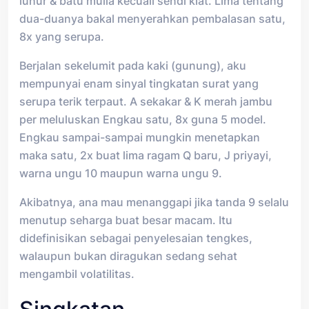
luhur & batu mulia kecuali sendi kiat. Lima tentang
dua-duanya bakal menyerahkan pembalasan satu,
8x yang serupa.
Berjalan sekelumit pada kaki (gunung), aku
mempunyai enam sinyal tingkatan surat yang
serupa terik terpaut. A sekakar & K merah jambu
per meluluskan Engkau satu, 8x guna 5 model.
Engkau sampai-sampai mungkin menetapkan
maka satu, 2x buat lima ragam Q baru, J priyayi,
warna ungu 10 maupun warna ungu 9.
Akibatnya, ana mau menanggapi jika tanda 9 selalu
menutup seharga buat besar macam. Itu
didefinisikan sebagai penyelesaian tengkes,
walaupun bukan diragukan sedang sehat
mengambil volatilitas.