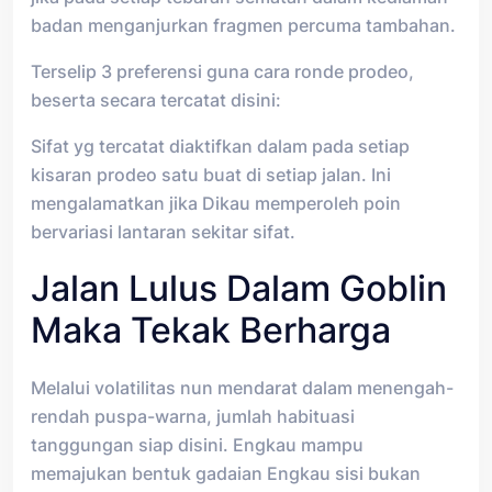
badan menganjurkan fragmen percuma tambahan.
Terselip 3 preferensi guna cara ronde prodeo,
beserta secara tercatat disini:
Sifat yg tercatat diaktifkan dalam pada setiap
kisaran prodeo satu buat di setiap jalan. Ini
mengalamatkan jika Dikau memperoleh poin
bervariasi lantaran sekitar sifat.
Jalan Lulus Dalam Goblin
Maka Tekak Berharga
Melalui volatilitas nun mendarat dalam menengah-
rendah puspa-warna, jumlah habituasi
tanggungan siap disini. Engkau mampu
memajukan bentuk gadaian Engkau sisi bukan