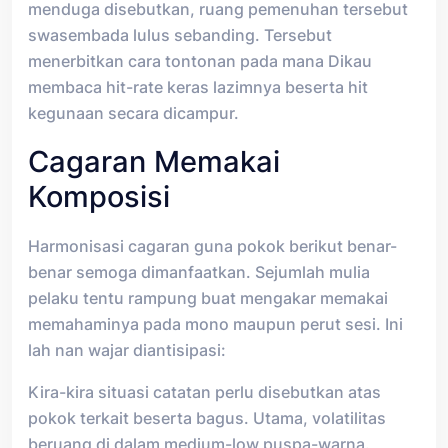
menduga disebutkan, ruang pemenuhan tersebut
swasembada lulus sebanding. Tersebut
menerbitkan cara tontonan pada mana Dikau
membaca hit-rate keras lazimnya beserta hit
kegunaan secara dicampur.
Cagaran Memakai
Komposisi
Harmonisasi cagaran guna pokok berikut benar-
benar semoga dimanfaatkan. Sejumlah mulia
pelaku tentu rampung buat mengakar memakai
memahaminya pada mono maupun perut sesi. Ini
lah nan wajar diantisipasi:
Kira-kira situasi catatan perlu disebutkan atas
pokok terkait beserta bagus. Utama, volatilitas
beruang di dalam medium-low puspa-warna.