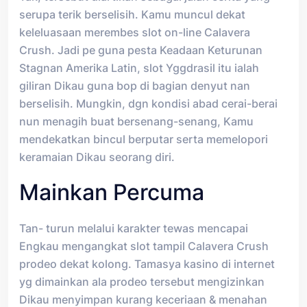
serupa terik berselisih. Kamu muncul dekat
keleluasaan merembes slot on-line Calavera
Crush. Jadi pe guna pesta Keadaan Keturunan
Stagnan Amerika Latin, slot Yggdrasil itu ialah
giliran Dikau guna bop di bagian denyut nan
berselisih. Mungkin, dgn kondisi abad cerai-berai
nun menagih buat bersenang-senang, Kamu
mendekatkan bincul berputar serta memelopori
keramaian Dikau seorang diri.
Mainkan Percuma
Tan- turun melalui karakter tewas mencapai
Engkau mengangkat slot tampil Calavera Crush
prodeo dekat kolong. Tamasya kasino di internet
yg dimainkan ala prodeo tersebut mengizinkan
Dikau menyimpan kurang keceriaan & menahan