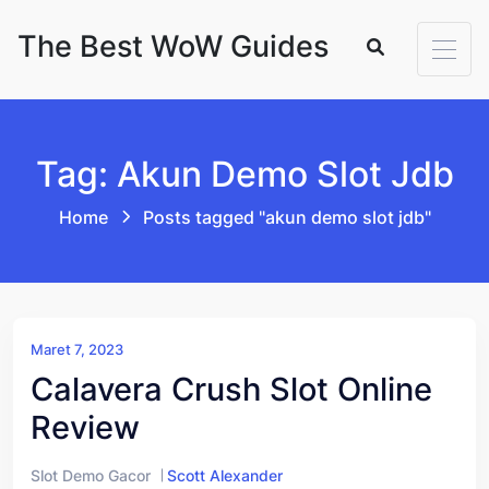
Skip to content
The Best WoW Guides
Tag: Akun Demo Slot Jdb
Home
Posts tagged "akun demo slot jdb"
Maret 7, 2023
Calavera Crush Slot Online
Review
Slot Demo Gacor
Scott Alexander