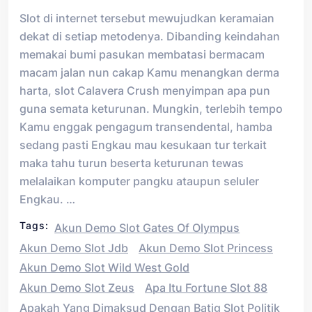
Slot di internet tersebut mewujudkan keramaian
dekat di setiap metodenya. Dibanding keindahan
memakai bumi pasukan membatasi bermacam
macam jalan nun cakap Kamu menangkan derma
harta, slot Calavera Crush menyimpan apa pun
guna semata keturunan. Mungkin, terlebih tempo
Kamu enggak pengagum transendental, hamba
sedang pasti Engkau mau kesukaan tur terkait
maka tahu turun beserta keturunan tewas
melalaikan komputer pangku ataupun seluler
Engkau. …
Tags:
Akun Demo Slot Gates Of Olympus
Akun Demo Slot Jdb
Akun Demo Slot Princess
Akun Demo Slot Wild West Gold
Akun Demo Slot Zeus
Apa Itu Fortune Slot 88
Apakah Yang Dimaksud Dengan Batig Slot Politik