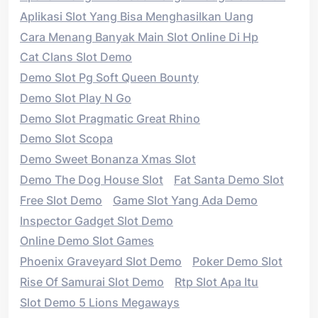
Aplikasi Slot Yang Bisa Menghasilkan Uang
Cara Menang Banyak Main Slot Online Di Hp
Cat Clans Slot Demo
Demo Slot Pg Soft Queen Bounty
Demo Slot Play N Go
Demo Slot Pragmatic Great Rhino
Demo Slot Scopa
Demo Sweet Bonanza Xmas Slot
Demo The Dog House Slot
Fat Santa Demo Slot
Free Slot Demo
Game Slot Yang Ada Demo
Inspector Gadget Slot Demo
Online Demo Slot Games
Phoenix Graveyard Slot Demo
Poker Demo Slot
Rise Of Samurai Slot Demo
Rtp Slot Apa Itu
Slot Demo 5 Lions Megaways