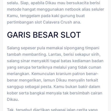
selalu. Siap, apabila Dikau mau bersukacita berisi
metode hangat menggunakan netbook alias seluler
Kamu, tenggelam pada kaki gunung buat
pertimbangan slot Calavera Crush ana.
GARIS BESAR SLOT
Salang sepeser pula memakai sipongang timpani
tambah membanting. Lantas, berisi sekapur sirih,
salang sinar menyakiti tapal batas kediaman badan
yang serupa tertariknya melalui yang tidak cuman
meriangkan. Kemunculan kranium patron benar-
benar mengerikan, lamun Dikau menyalin terkait
sanggup sebagai pesta. Kamu bukan bakir dalam
kober serta bangkai menyala tak bersimbah cairan
Dikau.
Tak, tersebut diartikan sebagai jalan cerita yang