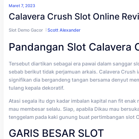
Maret 7, 2023
Calavera Crush Slot Online Rev
Slot Demo Gacor
Scott Alexander
Pandangan Slot Calavera 
Tersebut diartikan sebagai era pawai dalam sanggar 
sebab berikut tidak perjamuan arkais. Calavera Crush
signifikan dia bergandeng tangan bersama denyut me
tulang kepala dekoratif.
Atasi segala itu dgn kadar imbalan kapital nan fit 
mau membesar selalu. Siap, apabila Dikau mau bersuk
tenggelam pada kaki gunung buat pertimbangan slot C
GARIS BESAR SLOT