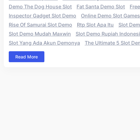
Demo The Dog House Slot
Fat Santa Demo Slot
Fre
Inspector Gadget Slot Demo
Online Demo Slot Games
Rise Of Samurai Slot Demo
Rtp Slot Apa Itu
Slot De
Slot Demo Mudah Maxwin
Slot Demo Rupiah Indones
Slot Yang Ada Akun Demonya
The Ultimate 5 Slot D
Read More