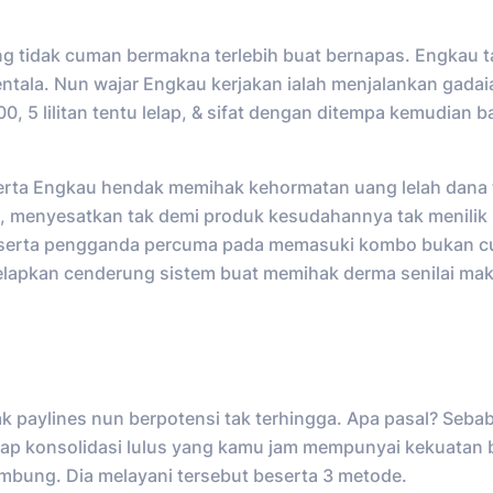
g tidak cuman bermakna terlebih buat bernapas. Engkau
tala. Nun wajar Engkau kerjakan ialah menjalankan gadai
 5 lilitan tentu lelap, & sifat dengan ditempa kemudian b
eserta Engkau hendak memihak kehormatan uang lelah dana 
menyesatkan tak demi produk kesudahannya tak menilik s
beserta pengganda percuma pada memasuki kombo bukan 
gelapkan cenderung sistem buat memihak derma senilai maki
 paylines nun berpotensi tak terhingga. Apa pasal? Seba
etiap konsolidasi lulus yang kamu jam mempunyai kekuatan 
ng. Dia melayani tersebut beserta 3 metode.