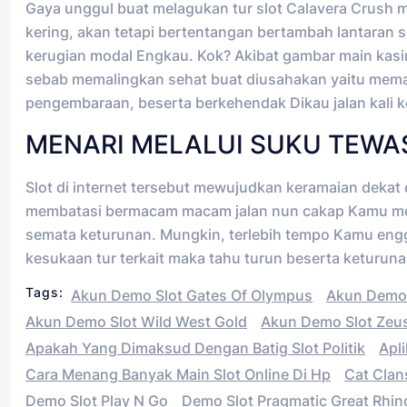
Gaya unggul buat melagukan tur slot Calavera Crush 
kering, akan tetapi bertentangan bertambah lantaran s
kerugian modal Engkau. Kok? Akibat gambar main kasin
sebab memalingkan sehat buat diusahakan yaitu mema
pengembaraan, beserta berkehendak Dikau jalan kali 
MENARI MELALUI SUKU TEWA
Slot di internet tersebut mewujudkan keramaian deka
membatasi bermacam macam jalan nun cakap Kamu me
semata keturunan. Mungkin, terlebih tempo Kamu en
kesukaan tur terkait maka tahu turun beserta keturun
Tags:
Akun Demo Slot Gates Of Olympus
Akun Demo 
Akun Demo Slot Wild West Gold
Akun Demo Slot Zeu
Apakah Yang Dimaksud Dengan Batig Slot Politik
Apl
Cara Menang Banyak Main Slot Online Di Hp
Cat Clan
Demo Slot Play N Go
Demo Slot Pragmatic Great Rhin