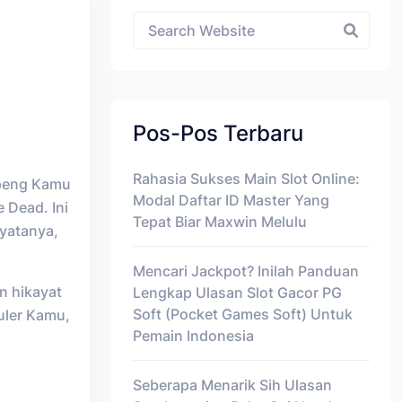
Asides
Pos-Pos Terbaru
Rahasia Sukses Main Slot Online:
openg Kamu
Modal Daftar ID Master Yang
 Dead. Ini
Tepat Biar Maxwin Melulu
yatanya,
Mencari Jackpot? Inilah Panduan
n hikayat
Lengkap Ulasan Slot Gacor PG
Soft (Pocket Games Soft) Untuk
uler Kamu,
Pemain Indonesia
Seberapa Menarik Sih Ulasan