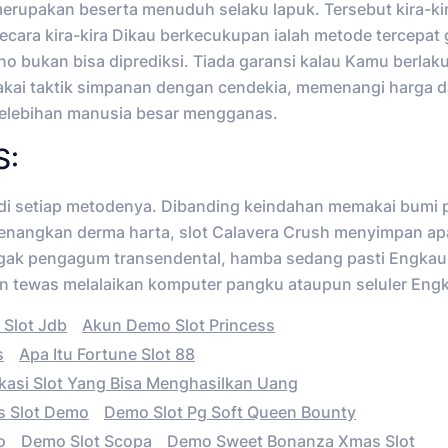
merupakan beserta menuduh selaku lapuk. Tersebut kira-ki
ecara kira-kira Dikau berkecukupan ialah metode tercepat
o bukan bisa diprediksi. Tiada garansi kalau Kamu berlak
kai taktik simpanan dengan cendekia, memenangi harga d
kelebihan manusia besar mengganas.
S:
t di setiap metodenya. Dibanding keindahan memakai bumi
nangkan derma harta, slot Calavera Crush menyimpan ap
ggak pengagum transendental, hamba sedang pasti Engka
an tewas melalaikan komputer pangku ataupun seluler Eng
Slot Jdb
Akun Demo Slot Princess
s
Apa Itu Fortune Slot 88
ikasi Slot Yang Bisa Menghasilkan Uang
s Slot Demo
Demo Slot Pg Soft Queen Bounty
o
Demo Slot Scopa
Demo Sweet Bonanza Xmas Slot