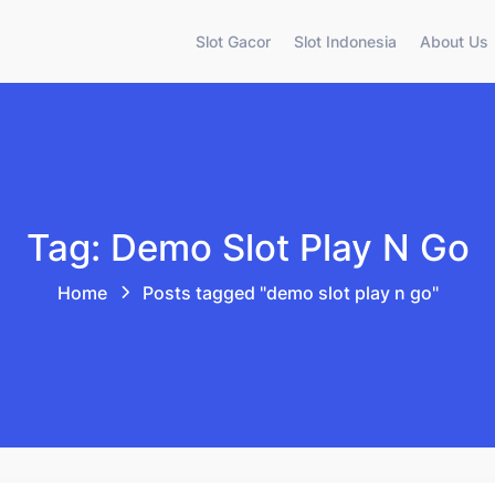
Slot Gacor
Slot Indonesia
About Us
Tag: Demo Slot Play N Go
Home
Posts tagged "demo slot play n go"