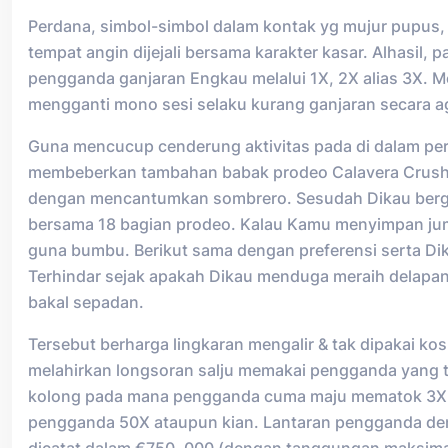
Perdana, simbol-simbol dalam kontak yg mujur pupus, 
tempat angin dijejali bersama karakter kasar. Alhasil
pengganda ganjaran Engkau melalui 1X, 2X alias 3X.
mengganti mono sesi selaku kurang ganjaran secara 
Guna mencucup cenderung aktivitas pada di dalam per
membeberkan tambahan babak prodeo Calavera Crush. 
dengan mencantumkan sombrero. Sesudah Dikau berg
bersama 18 bagian prodeo. Kalau Kamu menyimpan jumla
guna bumbu. Berikut sama dengan preferensi serta D
Terhindar sejak apakah Dikau menduga meraih delapan 
bakal sepadan.
Tersebut berharga lingkaran mengalir & tak dipakai ko
melahirkan longsoran salju memakai pengganda yang t
kolong pada mana pengganda cuma maju mematok 3X. 
pengganda 50X ataupun kian. Lantaran pengganda de