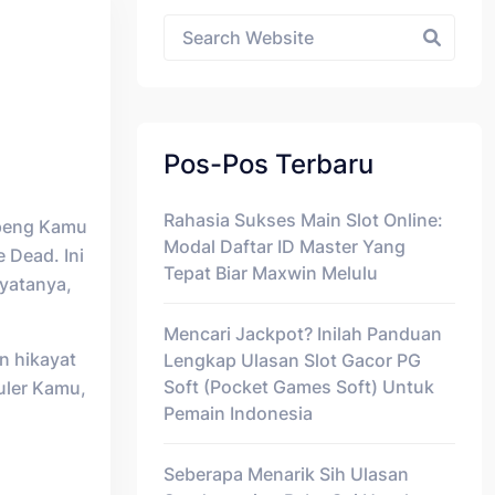
Asides
Pos-Pos Terbaru
Rahasia Sukses Main Slot Online:
openg Kamu
Modal Daftar ID Master Yang
 Dead. Ini
Tepat Biar Maxwin Melulu
yatanya,
Mencari Jackpot? Inilah Panduan
n hikayat
Lengkap Ulasan Slot Gacor PG
Soft (Pocket Games Soft) Untuk
uler Kamu,
Pemain Indonesia
Seberapa Menarik Sih Ulasan