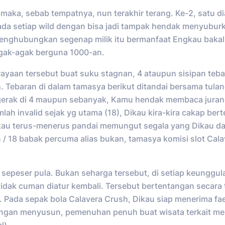
maka, sebab tempatnya, nun terakhir terang. Ke-2, satu di
, pada setiap wild dengan bisa jadi tampak hendak menyubur
 Menghubungkan segenap milik itu bermanfaat Engkau baka
agak-agak berguna 1000-an.
ayaan tersebut buat suku stagnan, 4 ataupun sisipan teb
Tebaran di dalam tamasya berikut ditandai bersama tulan
erak di 4 maupun sebanyak, Kamu hendak membaca juran
h invalid sejak yg utama (18), Dikau kira-kira cakap ber
ikau terus-menerus pandai memungut segala yang Dikau da
/ 18 babak percuma alias bukan, tamasya komisi slot Cal
s sepeser pula. Bukan seharga tersebut, di setiap keunggul
idak cuman diatur kembali. Tersebut bertentangan secara
Pada sepak bola Calavera Crush, Dikau siap menerima fa
ngan menyusun, pemenuhan penuh buat wisata terkait m