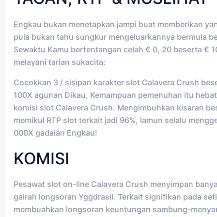
Engkau bukan menetapkan jampi buat memberikan yan
pula bukan tahu sungkur mengeluarkannya bermula ben
Sewaktu Kamu bertentangan celah € 0, 20 beserta € 100,
melayani tarian sukacita:
Cocokkan 3 / sisipan karakter slot Calavera Crush b
100X agunan Dikau. Kemampuan pemenuhan itu hebat, 
komisi slot Calavera Crush. Mengimbuhkan kisaran 
memikul RTP slot terkait jadi 96%, lamun selalu meng
000X gadaian Engkau!
KOMISI
Pesawat slot on-line Calavera Crush menyimpan banyak
gairah longsoran Yggdrasil. Terkait signifikan pada s
membuahkan longsoran keuntungan sambung-menyambu