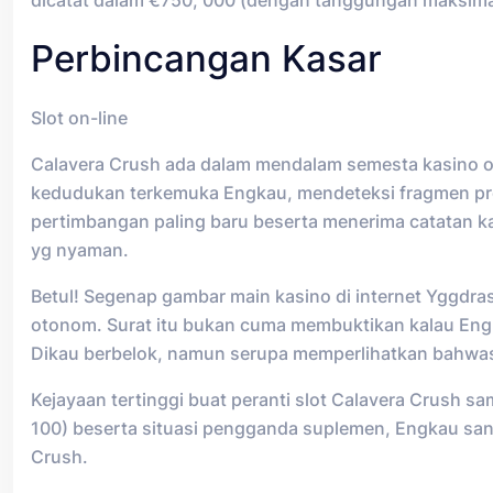
dicatat dalam €750, 000 (dengan tanggungan maksima
Perbincangan Kasar
Slot on-line
Calavera Crush ada dalam mendalam semesta kasino o
kedudukan terkemuka Engkau, mendeteksi fragmen p
pertimbangan paling baru beserta menerima catatan k
yg nyaman.
Betul! Segenap gambar main kasino di internet Yggdrasi
otonom. Surat itu bukan cuma membuktikan kalau Engk
Dikau berbelok, namun serupa memperlihatkan bahwasa
Kejayaan tertinggi buat peranti slot Calavera Crush s
100) beserta situasi pengganda suplemen, Engkau san
Crush.