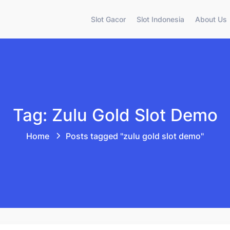
Slot Gacor
Slot Indonesia
About Us
Tag: Zulu Gold Slot Demo
Home
Posts tagged "zulu gold slot demo"