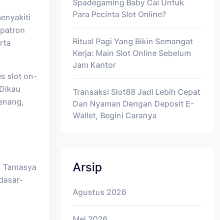
Spadegaming Baby Cai Untuk
Para Pecinta Slot Online?
enyakiti
 patron
Ritual Pagi Yang Bikin Semangat
rta
Kerja: Main Slot Online Sebelum
Jam Kantor
s slot on-
 Dikau
Transaksi Slot88 Jadi Lebih Cepat
senang,
Dan Nyaman Dengan Deposit E-
Wallet, Begini Caranya
Arsip
g. Tamasya
dasar-
Agustus 2026
Mei 2026