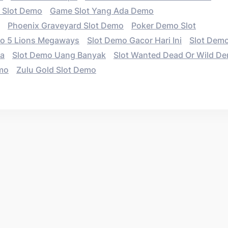
e Slot Demo
Game Slot Yang Ada Demo
Phoenix Graveyard Slot Demo
Poker Demo Slot
mo 5 Lions Megaways
Slot Demo Gacor Hari Ini
Slot Demo
ia
Slot Demo Uang Banyak
Slot Wanted Dead Or Wild D
emo
Zulu Gold Slot Demo