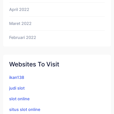
April 2022
Maret 2022
Februari 2022
Websites To Visit
ikan138
judi slot
slot online
situs slot online