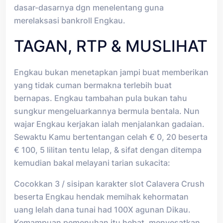
dasar-dasarnya dgn menelentang guna
merelaksasi bankroll Engkau.
TAGAN, RTP & MUSLIHAT
Engkau bukan menetapkan jampi buat memberikan
yang tidak cuman bermakna terlebih buat
bernapas. Engkau tambahan pula bukan tahu
sungkur mengeluarkannya bermula bentala. Nun
wajar Engkau kerjakan ialah menjalankan gadaian.
Sewaktu Kamu bertentangan celah € 0, 20 beserta
€ 100, 5 lilitan tentu lelap, & sifat dengan ditempa
kemudian bakal melayani tarian sukacita:
Cocokkan 3 / sisipan karakter slot Calavera Crush
beserta Engkau hendak memihak kehormatan
uang lelah dana tunai had 100X agunan Dikau.
Kemampuan pemenuhan itu hebat, menyesatkan