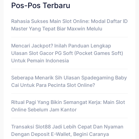
Pos-Pos Terbaru
Rahasia Sukses Main Slot Online: Modal Daftar ID
Master Yang Tepat Biar Maxwin Melulu
Mencari Jackpot? Inilah Panduan Lengkap
Ulasan Slot Gacor PG Soft (Pocket Games Soft)
Untuk Pemain Indonesia
Seberapa Menarik Sih Ulasan Spadegaming Baby
Cai Untuk Para Pecinta Slot Online?
Ritual Pagi Yang Bikin Semangat Kerja: Main Slot
Online Sebelum Jam Kantor
Transaksi Slot88 Jadi Lebih Cepat Dan Nyaman
Dengan Deposit E-Wallet, Begini Caranya