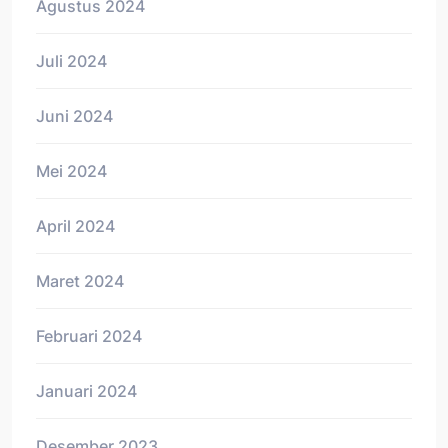
Agustus 2024
Juli 2024
Juni 2024
Mei 2024
April 2024
Maret 2024
Februari 2024
Januari 2024
Desember 2023