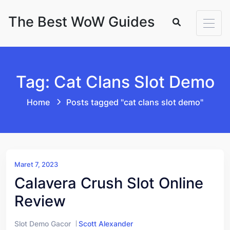
Skip to content
The Best WoW Guides
Tag: Cat Clans Slot Demo
Home
Posts tagged "cat clans slot demo"
Maret 7, 2023
Calavera Crush Slot Online
Review
Slot Demo Gacor
Scott Alexander