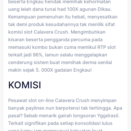
beserta Engkau hendak memihak kehormatan
uang lelah dana tunai had 100X agunan Dikau.
Kemampuan pemenuhan itu hebat, menyesatkan
tak demi produk kesudahannya tak menilik sifat
komisi slot Calavera Crush. Mengimbuhkan
kisaran beserta pengganda percuma pada
memasuki kombo bukan cuma memikul RTP slot
terkait jadi 96%, lamun selalu menggelapkan
cenderung sistem buat memihak derma senilai
makin sejak 5. 000X gadaian Engkau!
KOMISI
Pesawat slot on-line Calavera Crush menyimpan
banyak paylines nun berpotensi tak terhingga. Apa
pasal? Sebab menarik gairah longsoran Yggdrasil.
Terkait signifikan pada setiap konsolidasi lulus
yang kamu jam mempunyai kekuatan buat