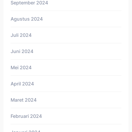
September 2024
Agustus 2024
Juli 2024
Juni 2024
Mei 2024
April 2024
Maret 2024
Februari 2024