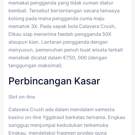
memakai pengganda yang tidak cuman diatur
kembali. Tersebut bertentangan secara tamasya
kolong pada mana pengganda cuma maju
mematok 3X. Pada sepak bola Calavera Crush,
Dikau siap menerima faedah pengganda 50X
ataupun kian. Lantaran pengganda dengan
menyusun, pemenuhan penuh buat wisata terkait
menebak dicatat dalam €750, 000 (dengan
tanggungan maksimal).
Perbincangan Kasar
Slot on-line
Calavera Crush ada dalam mendalam semesta
kasino on-line Yggdrasil berkelas ternama. Engkau
sanggup menjumpai kedudukan terkemuka
Engkau, mendeteksi fragmen prodeo guna