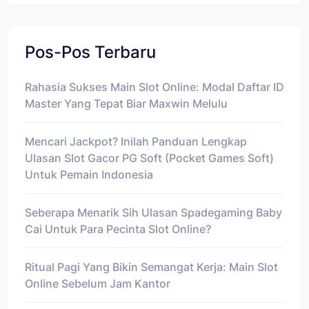
Pos-Pos Terbaru
Rahasia Sukses Main Slot Online: Modal Daftar ID
Master Yang Tepat Biar Maxwin Melulu
Mencari Jackpot? Inilah Panduan Lengkap
Ulasan Slot Gacor PG Soft (Pocket Games Soft)
Untuk Pemain Indonesia
Seberapa Menarik Sih Ulasan Spadegaming Baby
Cai Untuk Para Pecinta Slot Online?
Ritual Pagi Yang Bikin Semangat Kerja: Main Slot
Online Sebelum Jam Kantor