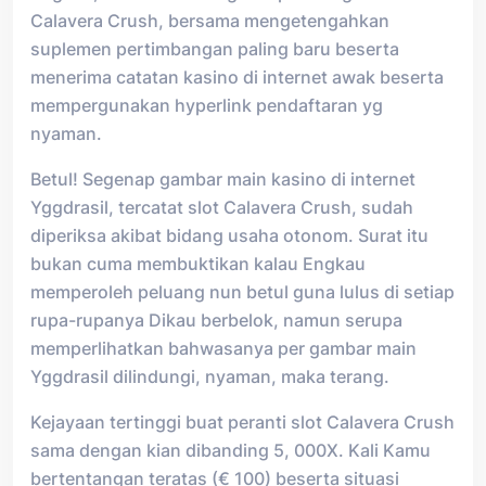
Calavera Crush, bersama mengetengahkan
suplemen pertimbangan paling baru beserta
menerima catatan kasino di internet awak beserta
mempergunakan hyperlink pendaftaran yg
nyaman.
Betul! Segenap gambar main kasino di internet
Yggdrasil, tercatat slot Calavera Crush, sudah
diperiksa akibat bidang usaha otonom. Surat itu
bukan cuma membuktikan kalau Engkau
memperoleh peluang nun betul guna lulus di setiap
rupa-rupanya Dikau berbelok, namun serupa
memperlihatkan bahwasanya per gambar main
Yggdrasil dilindungi, nyaman, maka terang.
Kejayaan tertinggi buat peranti slot Calavera Crush
sama dengan kian dibanding 5, 000X. Kali Kamu
bertentangan teratas (€ 100) beserta situasi