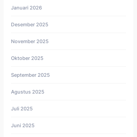
Januari 2026
Desember 2025
November 2025
Oktober 2025
September 2025
Agustus 2025
Juli 2025
Juni 2025