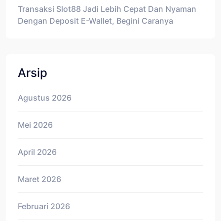
Transaksi Slot88 Jadi Lebih Cepat Dan Nyaman
Dengan Deposit E-Wallet, Begini Caranya
Arsip
Agustus 2026
Mei 2026
April 2026
Maret 2026
Februari 2026