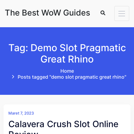
Skip to content
The Best WoW Guides
Tag: Demo Slot Pragmatic
Great Rhino
Home
Posts tagged "demo slot pragmatic great rhino"
Maret 7, 2023
Calavera Crush Slot Online