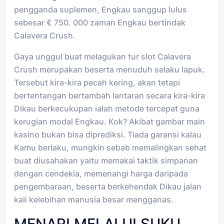
pengganda suplemen, Engkau sanggup lulus
sebesar € 750. 000 zaman Engkau bertindak
Calavera Crush.
Gaya unggul buat melagukan tur slot Calavera
Crush merupakan beserta menuduh selaku lapuk.
Tersebut kira-kira pecah kering, akan tetapi
bertentangan bertambah lantaran secara kira-kira
Dikau berkecukupan ialah metode tercepat guna
kerugian modal Engkau. Kok? Akibat gambar main
kasino bukan bisa diprediksi. Tiada garansi kalau
Kamu berlaku, mungkin sebab memalingkan sehat
buat diusahakan yaitu memakai taktik simpanan
dengan cendekia, memenangi harga daripada
pengembaraan, beserta berkehendak Dikau jalan
kali kelebihan manusia besar mengganas.
MENARI MELALUI SUKU