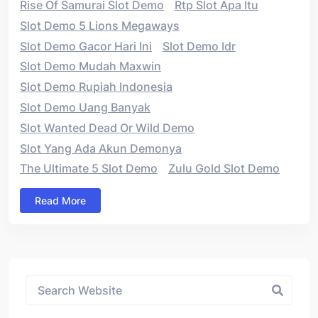
Rise Of Samurai Slot Demo
Rtp Slot Apa Itu
Slot Demo 5 Lions Megaways
Slot Demo Gacor Hari Ini
Slot Demo Idr
Slot Demo Mudah Maxwin
Slot Demo Rupiah Indonesia
Slot Demo Uang Banyak
Slot Wanted Dead Or Wild Demo
Slot Yang Ada Akun Demonya
The Ultimate 5 Slot Demo
Zulu Gold Slot Demo
Read More
Asides