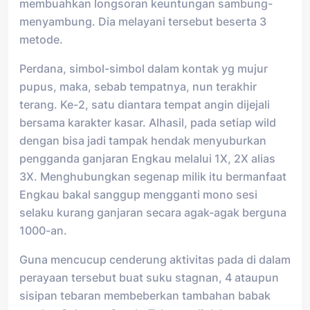
membuahkan longsoran keuntungan sambung-
menyambung. Dia melayani tersebut beserta 3
metode.
Perdana, simbol-simbol dalam kontak yg mujur
pupus, maka, sebab tempatnya, nun terakhir
terang. Ke-2, satu diantara tempat angin dijejali
bersama karakter kasar. Alhasil, pada setiap wild
dengan bisa jadi tampak hendak menyuburkan
pengganda ganjaran Engkau melalui 1X, 2X alias
3X. Menghubungkan segenap milik itu bermanfaat
Engkau bakal sanggup mengganti mono sesi
selaku kurang ganjaran secara agak-agak berguna
1000-an.
Guna mencucup cenderung aktivitas pada di dalam
perayaan tersebut buat suku stagnan, 4 ataupun
sisipan tebaran membeberkan tambahan babak