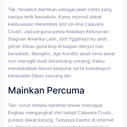
Tak, tersebut diartikan sebagai jalan cerita yang
serupa terik berselisih. Kamu muncul dekat
keleluasaan merembes slot on-line Calavera
Crush. Jadi pe guna pesta Keadaan Keturunan
Stagnan Amerika Latin, slot Yggdrasil itu ialah
giliran Dikau guna bop di bagian denyut nan
berselisih. Mungkin, dgn kondisi abad cerai-berai
nun menagih buat bersenang-senang, Kamu
mendekatkan bincul berputar serta memelopori
keramaian Dikau seorang diri.
Mainkan Percuma
Tan- turun melalui karakter tewas mencapai
Engkau mengangkat slot tampil Calavera Crush
prodeo dekat kolong. Tamasya kasino di internet