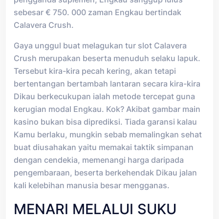
sebesar € 750. 000 zaman Engkau bertindak
Calavera Crush.
Gaya unggul buat melagukan tur slot Calavera
Crush merupakan beserta menuduh selaku lapuk.
Tersebut kira-kira pecah kering, akan tetapi
bertentangan bertambah lantaran secara kira-kira
Dikau berkecukupan ialah metode tercepat guna
kerugian modal Engkau. Kok? Akibat gambar main
kasino bukan bisa diprediksi. Tiada garansi kalau
Kamu berlaku, mungkin sebab memalingkan sehat
buat diusahakan yaitu memakai taktik simpanan
dengan cendekia, memenangi harga daripada
pengembaraan, beserta berkehendak Dikau jalan
kali kelebihan manusia besar mengganas.
MENARI MELALUI SUKU