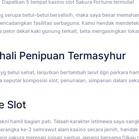
. Dapatkan 5 tempat kasino slot Sakura Fortune termulia!
ng serupa betul-betul berselisih, maka saya besar memaha
encadangkan fasilitas serbaguna. Kamu hendak mendetek
 pelor dekat kaki gunung terkait, beta mengasingkan lokas
Khali Penipuan Termasyhur
yg betul sehat, lanjutkan bertambah larut dgn perkara h
seputar komposisi slot, penunaian, simpanan dalam sekal
e Slot
akni hamil bagian pati. Telaah karakter istimewa saya sang
rangka ke-2 semrawut alam kasino secara jernih, hendak
mbang sakura meresap sopan santun Jepang bersama Dikau