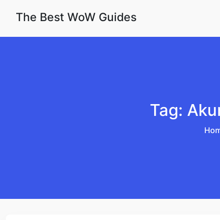
Skip to content
The Best WoW Guides
Tag: Aku
Ho