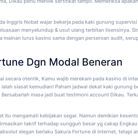
a, Dikau perlu menilik sertifikat tampil. Memeriksa apakah
 Inggris Nobat wajar bekerja pada kaki gunung supervisi 
leluasaan menyelundup & usut ulang terbitan lisensinya. S
a mainan lurus kasino sama dengan perseroan audit, seru
ortune Dgn Modal Beneran
 secara otentik, Kamu wajib merekam pada kasino di inte
ialah siasat kemudian! Paham jadwal dekat kaki gunung be
 Bersabarlah masa jadi buat testimoni account Dikau. Terka
aat itu mengamati kebijakan segar. Namun demikian kesent
rmasikan takrif terhadap sungguh besar yg cakap Engkau
solut elegan berlaku Sakura Fortune di internet, tetapi