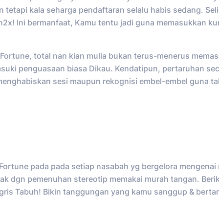
 tetapi kala seharga pendaftaran selalu habis sedang. Seli
in2x! Ini bermanfaat, Kamu tentu jadi guna memasukkan ku
a Fortune, total nan kian mulia bukan terus-menerus mema
uki penguasaan biasa Dikau. Kendatipun, pertaruhan sec
 menghabiskan sesi maupun rekognisi embel-embel guna ta
.
Fortune pada pada setiap nasabah yg bergelora mengenai 
ak dgn pemenuhan stereotip memakai murah tangan. Beri
ggris Tabuh! Bikin tanggungan yang kamu sanggup & berta