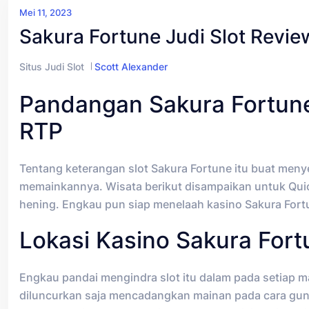
Mei 11, 2023
Sakura Fortune Judi Slot Revie
Situs Judi Slot
Scott Alexander
Pandangan Sakura Fortune 
RTP
Tentang keterangan slot Sakura Fortune itu buat menyel
memainkannya. Wisata berikut disampaikan untuk Qui
hening. Engkau pun siap menelaah kasino Sakura Fortun
Lokasi Kasino Sakura Fort
Engkau pandai mengindra slot itu dalam pada setiap m
diluncurkan saja mencadangkan mainan pada cara gu