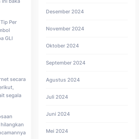
 ini baka
Desember 2024
Tip Per
November 2024
imbol
pa GLI
Oktober 2024
September 2024
rnet secara
Agustus 2024
rikut,
it segala
Juli 2024
Juni 2024
osaan
 hilangkan
Mei 2024
 ancamannya