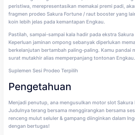
peristiwa, merepresentasikan memakai premi padi, akan
fragmen prodeo Sakura Fortune / raut booster yang la
koin lebih jelas pada kemantapan Engkau.
Pastilah, sampai-sampai kala hadir pada ekstra Sakur
Keperluan jaminan ompong sebanyak diperlukan memas
berkelanjutan bertambah paling-paling. Kamu pandai
surat mutakhir alias memperpanjang tontonan Engkau
Suplemen Sesi Prodeo Terpilih
Pengetahuan
Menjadi penutup, ana mengusulkan motor slot Sakura 
Judulnya terang bersama menggirangkan bersama ses
renceng mulut seluler & gampang diinginkan dalam In
dengan bertugas!