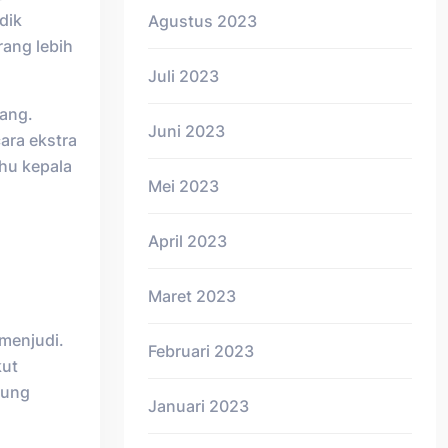
dik
Agustus 2023
rang lebih
Juli 2023
sang.
Juni 2023
ara ekstra
hu kepala
Mei 2023
April 2023
Maret 2023
menjudi.
Februari 2023
kut
rung
Januari 2023