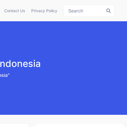
Contact Us
Privacy Policy
Indonesia
esia"