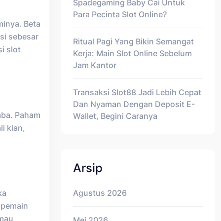
Spadegaming Baby Cai Untuk
Para Pecinta Slot Online?
minya. Beta
si sebesar
Ritual Pagi Yang Bikin Semangat
i slot
Kerja: Main Slot Online Sebelum
Jam Kantor
Transaksi Slot88 Jadi Lebih Cepat
Dan Nyaman Dengan Deposit E-
amba. Paham
Wallet, Begini Caranya
i kian,
Arsip
Agustus 2026
ka
 pemain
 mau
Mei 2026