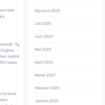
ata leter
Agustus 2025
upa
Juli 2025
Juni 2025
erparak. Yg
Mei 2025
i Engkau
rikan sambil
April 2025
a 98% maka
Maret 2025
Februari 2025
a Fortune
 tahu
Januari 2025