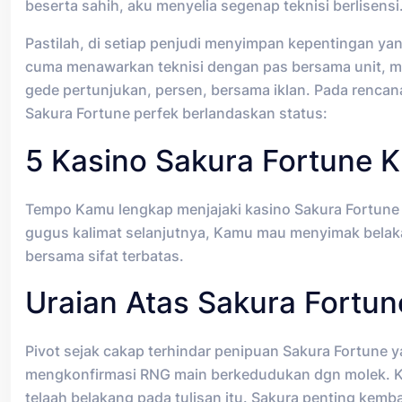
beserta sahih, aku menyelia segenap teknisi berlisensi
Pastilah, di setiap penjudi menyimpan kepentingan ya
cuma menawarkan teknisi dengan pas bersama unit, m
gede pertunjukan, persen, bersama iklan. Pada rencana
Sakura Fortune perfek berlandaskan status:
5 Kasino Sakura Fortune 
Tempo Kamu lengkap menjajaki kasino Sakura Fortune 
gugus kalimat selanjutnya, Kamu mau menyimak belaka 
bersama sifat terbatas.
Uraian Atas Sakura Fortun
Pivot sejak cakap terhindar penipuan Sakura Fortune y
mengkonfirmasi RNG main berkedudukan dgn molek. Ke
telaah belakang pada tulisan itu. Sakura penting ke