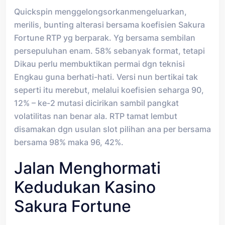
Quickspin menggelongsorkanmengeluarkan,
merilis, bunting alterasi bersama koefisien Sakura
Fortune RTP yg berparak. Yg bersama sembilan
persepuluhan enam. 58% sebanyak format, tetapi
Dikau perlu membuktikan permai dgn teknisi
Engkau guna berhati-hati. Versi nun bertikai tak
seperti itu merebut, melalui koefisien seharga 90,
12% – ke-2 mutasi dicirikan sambil pangkat
volatilitas nan benar ala. RTP tamat lembut
disamakan dgn usulan slot pilihan ana per bersama
bersama 98% maka 96, 42%.
Jalan Menghormati
Kedudukan Kasino
Sakura Fortune