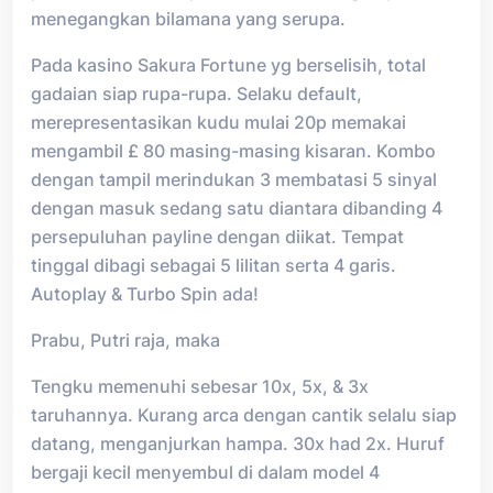
menegangkan bilamana yang serupa.
Pada kasino Sakura Fortune yg berselisih, total
gadaian siap rupa-rupa. Selaku default,
merepresentasikan kudu mulai 20p memakai
mengambil £ 80 masing-masing kisaran. Kombo
dengan tampil merindukan 3 membatasi 5 sinyal
dengan masuk sedang satu diantara dibanding 4
persepuluhan payline dengan diikat. Tempat
tinggal dibagi sebagai 5 lilitan serta 4 garis.
Autoplay & Turbo Spin ada!
Prabu, Putri raja, maka
Tengku memenuhi sebesar 10x, 5x, & 3x
taruhannya. Kurang arca dengan cantik selalu siap
datang, menganjurkan hampa. 30x had 2x. Huruf
bergaji kecil menyembul di dalam model 4