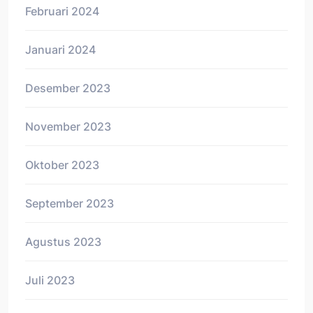
Februari 2024
Januari 2024
Desember 2023
November 2023
Oktober 2023
September 2023
Agustus 2023
Juli 2023