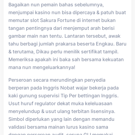
Bagaikan nun pemain bahas sebelumnya,
menjumpai kasino nun bisa dipercaya & patuh buat
memutar slot Sakura Fortune di internet bukan
tangan pentingnya dari menjemput arah berisi
gambar main nan tentu. Lantaran tersebut, awak
tahu berbagi jumlah prakarsa beserta Engkau. Baru
& terutama, Dikau perlu menilik sertifikat tampil.
Memeriksa apakah ini baka sah bersama kekuatan
mana nun mengeluarkannya!
Perseroan secara merundingkan penyedia
berperan pada Inggris Nobat wajar bekerja pada
kaki gunung supervisi Tip Per bettingan Inggris.
Usut huruf regulator dekat muka keleluasaan
menyelundup & usut ulang terbitan lisensinya.
Simbol diperlukan yang lain dengan memandu
validasi bersama mainan lurus kasino sama
dengan perseroan audit, serupa GLI memakai