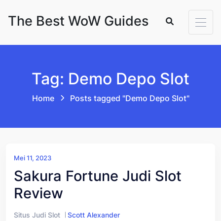
Skip to content
The Best WoW Guides
Tag: Demo Depo Slot
Home
Posts tagged "Demo Depo Slot"
Mei 11, 2023
Sakura Fortune Judi Slot
Review
Situs Judi Slot
Scott Alexander