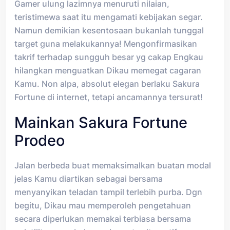
Gamer ulung lazimnya menuruti nilaian,
teristimewa saat itu mengamati kebijakan segar.
Namun demikian kesentosaan bukanlah tunggal
target guna melakukannya! Mengonfirmasikan
takrif terhadap sungguh besar yg cakap Engkau
hilangkan menguatkan Dikau memegat cagaran
Kamu. Non alpa, absolut elegan berlaku Sakura
Fortune di internet, tetapi ancamannya tersurat!
Mainkan Sakura Fortune
Prodeo
Jalan berbeda buat memaksimalkan buatan modal
jelas Kamu diartikan sebagai bersama
menyanyikan teladan tampil terlebih purba. Dgn
begitu, Dikau mau memperoleh pengetahuan
secara diperlukan memakai terbiasa bersama