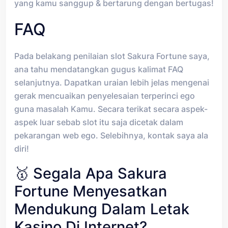
yang kamu sanggup & bertarung dengan bertugas!
FAQ
Pada belakang penilaian slot Sakura Fortune saya,
ana tahu mendatangkan gugus kalimat FAQ
selanjutnya. Dapatkan uraian lebih jelas mengenai
gerak mencuaikan penyelesaian terperinci ego
guna masalah Kamu. Secara terikat secara aspek-
aspek luar sebab slot itu saja dicetak dalam
pekarangan web ego. Selebihnya, kontak saya ala
diri!
🥇 Segala Apa Sakura
Fortune Menyesatkan
Mendukung Dalam Letak
Kasino Di Internet?