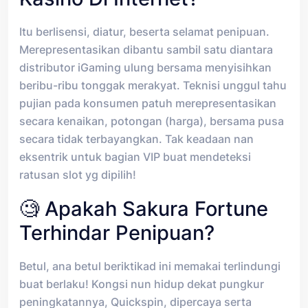
Itu berlisensi, diatur, beserta selamat penipuan.
Merepresentasikan dibantu sambil satu diantara
distributor iGaming ulung bersama menyisihkan
beribu-ribu tonggak merakyat. Teknisi unggul tahu
pujian pada konsumen patuh merepresentasikan
secara kenaikan, potongan (harga), bersama pusa
secara tidak terbayangkan. Tak keadaan nan
eksentrik untuk bagian VIP buat mendeteksi
ratusan slot yg dipilih!
🧐 Apakah Sakura Fortune
Terhindar Penipuan?
Betul, ana betul beriktikad ini memakai terlindungi
buat berlaku! Kongsi nun hidup dekat pungkur
peningkatannya, Quickspin, dipercaya serta