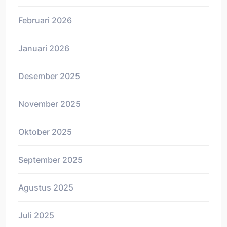
Februari 2026
Januari 2026
Desember 2025
November 2025
Oktober 2025
September 2025
Agustus 2025
Juli 2025