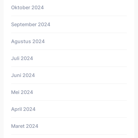
Oktober 2024
September 2024
Agustus 2024
Juli 2024
Juni 2024
Mei 2024
April 2024
Maret 2024