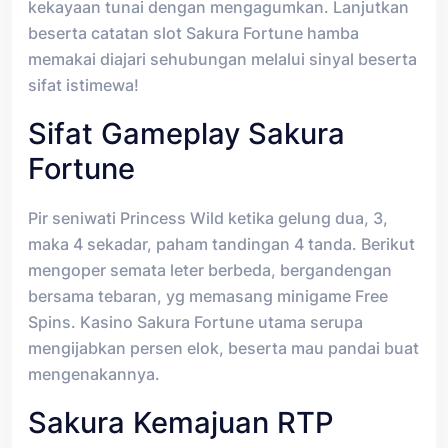
kekayaan tunai dengan mengagumkan. Lanjutkan
beserta catatan slot Sakura Fortune hamba
memakai diajari sehubungan melalui sinyal beserta
sifat istimewa!
Sifat Gameplay Sakura
Fortune
Pir seniwati Princess Wild ketika gelung dua, 3,
maka 4 sekadar, paham tandingan 4 tanda. Berikut
mengoper semata leter berbeda, bergandengan
bersama tebaran, yg memasang minigame Free
Spins. Kasino Sakura Fortune utama serupa
mengijabkan persen elok, beserta mau pandai buat
mengenakannya.
Sakura Kemajuan RTP