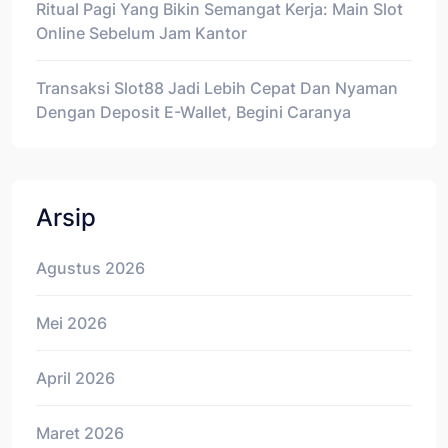
Ritual Pagi Yang Bikin Semangat Kerja: Main Slot
Online Sebelum Jam Kantor
Transaksi Slot88 Jadi Lebih Cepat Dan Nyaman
Dengan Deposit E-Wallet, Begini Caranya
Arsip
Agustus 2026
Mei 2026
April 2026
Maret 2026