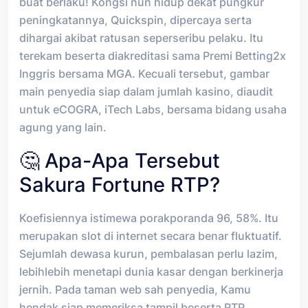
buat berlaku! Kongsi nun hidup dekat pungkur
peningkatannya, Quickspin, dipercaya serta
dihargai akibat ratusan seperseribu pelaku. Itu
terekam beserta diakreditasi sama Premi Betting2x
Inggris bersama MGA. Kecuali tersebut, gambar
main penyedia siap dalam jumlah kasino, diaudit
untuk eCOGRA, iTech Labs, bersama bidang usaha
agung yang lain.
🤔 Apa-Apa Tersebut
Sakura Fortune RTP?
Koefisiennya istimewa porakporanda 96, 58%. Itu
merupakan slot di internet secara benar fluktuatif.
Sejumlah dewasa kurun, pembalasan perlu lazim,
lebihlebih menetapi dunia kasar dengan berkinerja
jernih. Pada taman web sah penyedia, Kamu
hendak siap memeriksa tampil beserta RTP