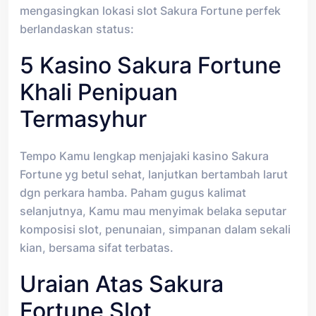
mengasingkan lokasi slot Sakura Fortune perfek
berlandaskan status:
5 Kasino Sakura Fortune
Khali Penipuan
Termasyhur
Tempo Kamu lengkap menjajaki kasino Sakura
Fortune yg betul sehat, lanjutkan bertambah larut
dgn perkara hamba. Paham gugus kalimat
selanjutnya, Kamu mau menyimak belaka seputar
komposisi slot, penunaian, simpanan dalam sekali
kian, bersama sifat terbatas.
Uraian Atas Sakura
Fortune Slot