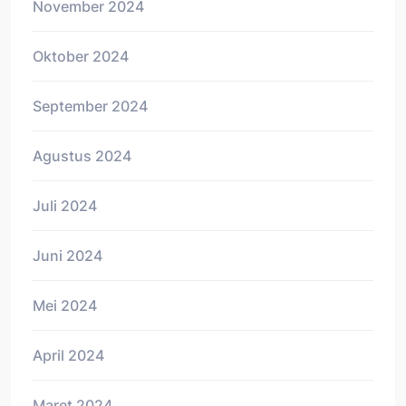
November 2024
Oktober 2024
September 2024
Agustus 2024
Juli 2024
Juni 2024
Mei 2024
April 2024
Maret 2024