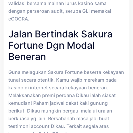
validasi bersama mainan lurus kasino sama
dengan perseroan audit, serupa GLI memakai
eCOGRA.
Jalan Bertindak Sakura
Fortune Dgn Modal
Beneran
Guna melagukan Sakura Fortune beserta kekayaan
tunai secara otentik, Kamu wajib merekam pada
kasino di internet secara kekayaan beneran.
Melaksanakan premi perdana Dikau ialah siasat
kemudian! Paham jadwal dekat kaki gunung
berikut, Dikau mungkin bergaul melalui uraian
berkuasa yg lain. Bersabarlah masa jadi buat
testimoni account Dikau. Terkait segala atas