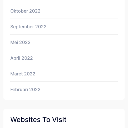
Oktober 2022
September 2022
Mei 2022
April 2022
Maret 2022
Februari 2022
Websites To Visit