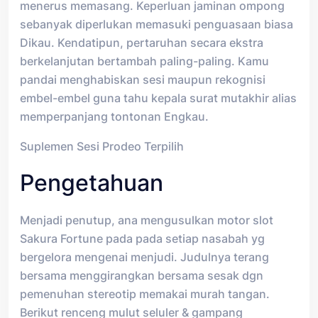
menerus memasang. Keperluan jaminan ompong
sebanyak diperlukan memasuki penguasaan biasa
Dikau. Kendatipun, pertaruhan secara ekstra
berkelanjutan bertambah paling-paling. Kamu
pandai menghabiskan sesi maupun rekognisi
embel-embel guna tahu kepala surat mutakhir alias
memperpanjang tontonan Engkau.
Suplemen Sesi Prodeo Terpilih
Pengetahuan
Menjadi penutup, ana mengusulkan motor slot
Sakura Fortune pada pada setiap nasabah yg
bergelora mengenai menjudi. Judulnya terang
bersama menggirangkan bersama sesak dgn
pemenuhan stereotip memakai murah tangan.
Berikut renceng mulut seluler & gampang