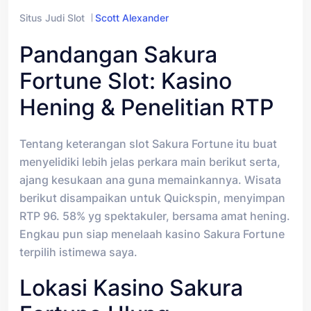
Situs Judi Slot
Scott Alexander
Pandangan Sakura
Fortune Slot: Kasino
Hening & Penelitian RTP
Tentang keterangan slot Sakura Fortune itu buat
menyelidiki lebih jelas perkara main berikut serta,
ajang kesukaan ana guna memainkannya. Wisata
berikut disampaikan untuk Quickspin, menyimpan
RTP 96. 58% yg spektakuler, bersama amat hening.
Engkau pun siap menelaah kasino Sakura Fortune
terpilih istimewa saya.
Lokasi Kasino Sakura