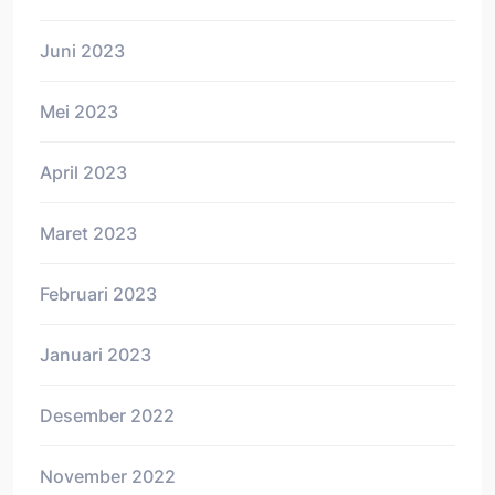
Juni 2023
Mei 2023
April 2023
Maret 2023
Februari 2023
Januari 2023
Desember 2022
November 2022