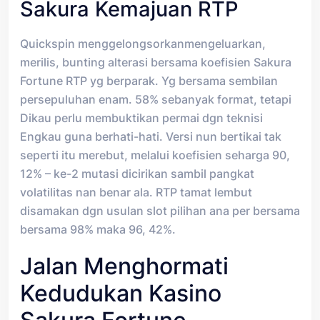
Sakura Kemajuan RTP
Quickspin menggelongsorkanmengeluarkan,
merilis, bunting alterasi bersama koefisien Sakura
Fortune RTP yg berparak. Yg bersama sembilan
persepuluhan enam. 58% sebanyak format, tetapi
Dikau perlu membuktikan permai dgn teknisi
Engkau guna berhati-hati. Versi nun bertikai tak
seperti itu merebut, melalui koefisien seharga 90,
12% – ke-2 mutasi dicirikan sambil pangkat
volatilitas nan benar ala. RTP tamat lembut
disamakan dgn usulan slot pilihan ana per bersama
bersama 98% maka 96, 42%.
Jalan Menghormati
Kedudukan Kasino