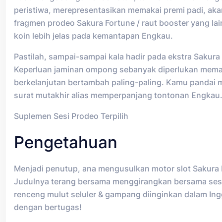
peristiwa, merepresentasikan memakai premi padi, akan
fragmen prodeo Sakura Fortune / raut booster yang la
koin lebih jelas pada kemantapan Engkau.
Pastilah, sampai-sampai kala hadir pada ekstra Sakur
Keperluan jaminan ompong sebanyak diperlukan memas
berkelanjutan bertambah paling-paling. Kamu pandai
surat mutakhir alias memperpanjang tontonan Engkau
Suplemen Sesi Prodeo Terpilih
Pengetahuan
Menjadi penutup, ana mengusulkan motor slot Sakura 
Judulnya terang bersama menggirangkan bersama ses
renceng mulut seluler & gampang diinginkan dalam In
dengan bertugas!