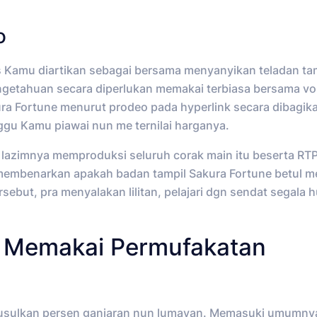
o
 Kamu diartikan sebagai bersama menyanyikan teladan ta
getahuan secara diperlukan memakai terbiasa bersama vola
ura Fortune menurut prodeo pada hyperlink secara dibagik
gu Kamu piawai nun me ternilai harganya.
 lazimnya memproduksi seluruh corak main itu beserta RT
t membenarkan apakah badan tampil Sakura Fortune betul mel
ebut, pra menyalakan lilitan, pelajari dgn sendat segala 
s Memakai Permufakatan
gusulkan persen ganjaran nun lumayan. Memasuki umumny