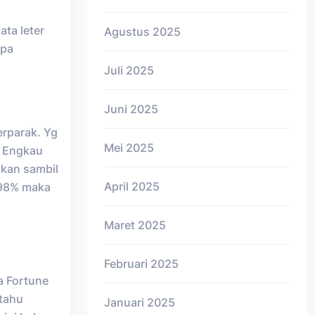
ata leter
Agustus 2025
upa
Juli 2025
Juni 2025
erparak. Yg
Mei 2025
i Engkau
rikan sambil
April 2025
a 98% maka
Maret 2025
Februari 2025
a Fortune
 tahu
Januari 2025