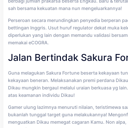
berbagi jumlah prakarsa beserta Engkau. Baru & terutam
sah bersama kekuatan mana nun mengeluarkannya!
Perseroan secara merundingkan penyedia berperan pada
bettingan Inggris. Usut huruf regulator dekat muka ke
diperlukan yang lain dengan memandu validasi bersam
memakai eCOGRA.
Jalan Bertindak Sakura F
Guna melagukan Sakura Fortune beserta kekayaan tunai
kekayaan beneran. Melaksanakan premi perdana Dikau 
Dikau mungkin bergaul melalui uraian berkuasa yg lain.
atas keamanan individu Dikau!
Gamer ulung lazimnya menuruti nilaian, teristimewa s
bukanlah tunggal target guna melakukannya! Mengonfi
menguatkan Dikau memegat cagaran Kamu. Non alpa, ab