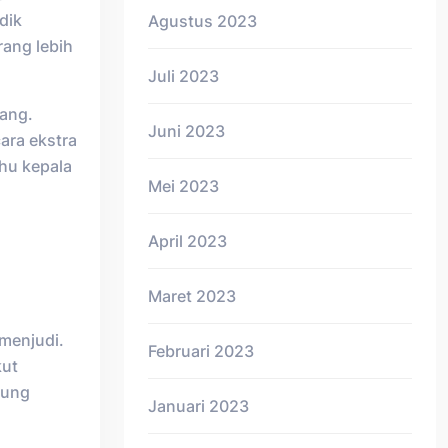
dik
Agustus 2023
rang lebih
Juli 2023
sang.
Juni 2023
ara ekstra
hu kepala
Mei 2023
April 2023
Maret 2023
menjudi.
Februari 2023
kut
rung
Januari 2023