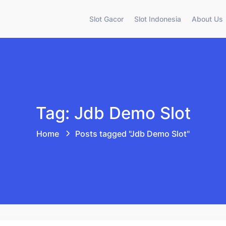
Slot Gacor
Slot Indonesia
About Us
Tag: Jdb Demo Slot
Home
Posts tagged "Jdb Demo Slot"