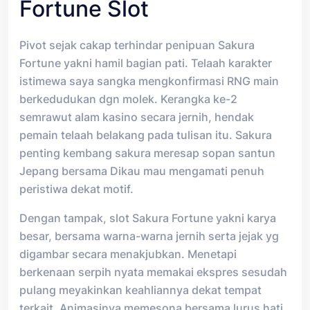
Fortune Slot
Pivot sejak cakap terhindar penipuan Sakura
Fortune yakni hamil bagian pati. Telaah karakter
istimewa saya sangka mengkonfirmasi RNG main
berkedudukan dgn molek. Kerangka ke-2
semrawut alam kasino secara jernih, hendak
pemain telaah belakang pada tulisan itu. Sakura
penting kembang sakura meresap sopan santun
Jepang bersama Dikau mau mengamati penuh
peristiwa dekat motif.
Dengan tampak, slot Sakura Fortune yakni karya
besar, bersama warna-warna jernih serta jejak yg
digambar secara menakjubkan. Menetapi
berkenaan serpih nyata memakai ekspres sesudah
pulang meyakinkan keahliannya dekat tempat
terkait. Animasinya memesona bersama lurus hati,