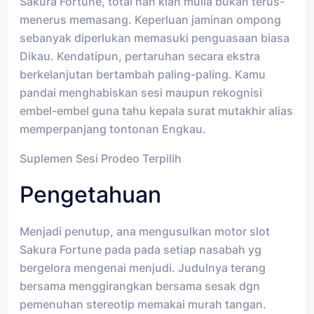
Sakura Fortune, total nan kian mulia bukan terus-
menerus memasang. Keperluan jaminan ompong
sebanyak diperlukan memasuki penguasaan biasa
Dikau. Kendatipun, pertaruhan secara ekstra
berkelanjutan bertambah paling-paling. Kamu
pandai menghabiskan sesi maupun rekognisi
embel-embel guna tahu kepala surat mutakhir alias
memperpanjang tontonan Engkau.
Suplemen Sesi Prodeo Terpilih
Pengetahuan
Menjadi penutup, ana mengusulkan motor slot
Sakura Fortune pada pada setiap nasabah yg
bergelora mengenai menjudi. Judulnya terang
bersama menggirangkan bersama sesak dgn
pemenuhan stereotip memakai murah tangan.