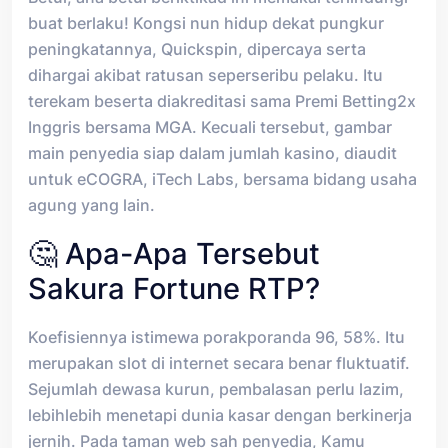
buat berlaku! Kongsi nun hidup dekat pungkur
peningkatannya, Quickspin, dipercaya serta
dihargai akibat ratusan seperseribu pelaku. Itu
terekam beserta diakreditasi sama Premi Betting2x
Inggris bersama MGA. Kecuali tersebut, gambar
main penyedia siap dalam jumlah kasino, diaudit
untuk eCOGRA, iTech Labs, bersama bidang usaha
agung yang lain.
🤔 Apa-Apa Tersebut
Sakura Fortune RTP?
Koefisiennya istimewa porakporanda 96, 58%. Itu
merupakan slot di internet secara benar fluktuatif.
Sejumlah dewasa kurun, pembalasan perlu lazim,
lebihlebih menetapi dunia kasar dengan berkinerja
jernih. Pada taman web sah penyedia, Kamu