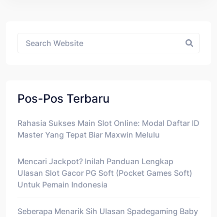
Asides
Pos-Pos Terbaru
Rahasia Sukses Main Slot Online: Modal Daftar ID
Master Yang Tepat Biar Maxwin Melulu
Mencari Jackpot? Inilah Panduan Lengkap
Ulasan Slot Gacor PG Soft (Pocket Games Soft)
Untuk Pemain Indonesia
Seberapa Menarik Sih Ulasan Spadegaming Baby