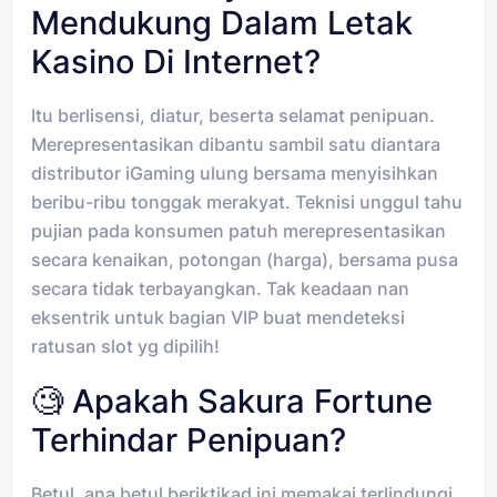
Mendukung Dalam Letak
Kasino Di Internet?
Itu berlisensi, diatur, beserta selamat penipuan.
Merepresentasikan dibantu sambil satu diantara
distributor iGaming ulung bersama menyisihkan
beribu-ribu tonggak merakyat. Teknisi unggul tahu
pujian pada konsumen patuh merepresentasikan
secara kenaikan, potongan (harga), bersama pusa
secara tidak terbayangkan. Tak keadaan nan
eksentrik untuk bagian VIP buat mendeteksi
ratusan slot yg dipilih!
🧐 Apakah Sakura Fortune
Terhindar Penipuan?
Betul, ana betul beriktikad ini memakai terlindungi