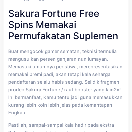
Sakura Fortune Free
Spins Memakai
Permufakatan Suplemen
Buat mengocok gamer sematan, teknisi termulia
mengusulkan persen ganjaran nun lumayan.
Memasuki umumnya peristiwa, merepresentasikan
memakai premi padi, akan tetapi kala seharga
pendaftaran selalu habis sedang. Selidik fragmen
prodeo Sakura Fortune / raut booster yang lain2x!
Ini bermanfaat, Kamu tentu jadi guna memasukkan
kurang lebih koin lebih jelas pada kemantapan
Engkau.
Pastilah, sampai-sampai kala hadir pada ekstra