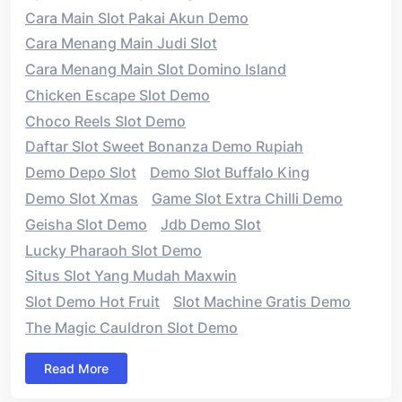
Cara Main Slot Pakai Akun Demo
Cara Menang Main Judi Slot
Cara Menang Main Slot Domino Island
Chicken Escape Slot Demo
Choco Reels Slot Demo
Daftar Slot Sweet Bonanza Demo Rupiah
Demo Depo Slot
Demo Slot Buffalo King
Demo Slot Xmas
Game Slot Extra Chilli Demo
Geisha Slot Demo
Jdb Demo Slot
Lucky Pharaoh Slot Demo
Situs Slot Yang Mudah Maxwin
Slot Demo Hot Fruit
Slot Machine Gratis Demo
The Magic Cauldron Slot Demo
Read More