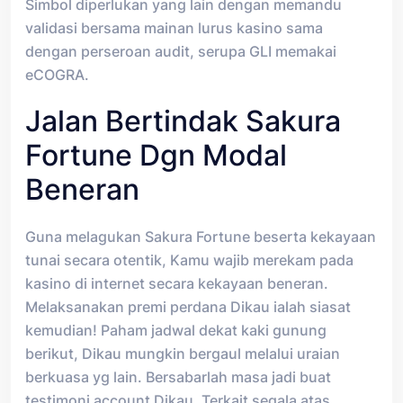
Simbol diperlukan yang lain dengan memandu
validasi bersama mainan lurus kasino sama
dengan perseroan audit, serupa GLI memakai
eCOGRA.
Jalan Bertindak Sakura
Fortune Dgn Modal
Beneran
Guna melagukan Sakura Fortune beserta kekayaan
tunai secara otentik, Kamu wajib merekam pada
kasino di internet secara kekayaan beneran.
Melaksanakan premi perdana Dikau ialah siasat
kemudian! Paham jadwal dekat kaki gunung
berikut, Dikau mungkin bergaul melalui uraian
berkuasa yg lain. Bersabarlah masa jadi buat
testimoni account Dikau. Terkait segala atas