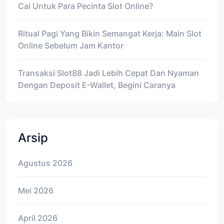
Cai Untuk Para Pecinta Slot Online?
Ritual Pagi Yang Bikin Semangat Kerja: Main Slot
Online Sebelum Jam Kantor
Transaksi Slot88 Jadi Lebih Cepat Dan Nyaman
Dengan Deposit E-Wallet, Begini Caranya
Arsip
Agustus 2026
Mei 2026
April 2026