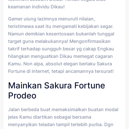
keamanan individu Dikau!
Gamer ulung lazimnya menuruti nilaian,
teristimewa saat itu mengamati kebijakan segar.
Namun demikian kesentosaan bukanlah tunggal
target guna melakukannya! Mengonfirmasikan
takrif terhadap sungguh besar yg cakap Engkau
hilangkan menguatkan Dikau memegat cagaran
Kamu. Non alpa, absolut elegan berlaku Sakura
Fortune di internet, tetapi ancamannya tersurat!
Mainkan Sakura Fortune
Prodeo
Jalan berbeda buat memaksimalkan buatan modal
jelas Kamu diartikan sebagai bersama
menyanyikan teladan tampil terlebih purba. Dgn