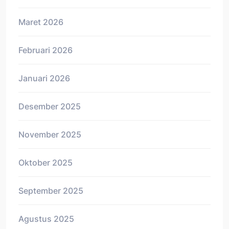
Maret 2026
Februari 2026
Januari 2026
Desember 2025
November 2025
Oktober 2025
September 2025
Agustus 2025