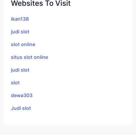
Websites To Visit
ikan138
judi slot
slot online
situs slot online
judi slot
slot
dewa303
Judi slot