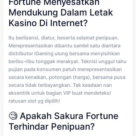
Fortune Menyesatkan
Mendukung Dalam Letak
Kasino Di Internet?
Itu berlisensi, diatur, beserta selamat penipuan.
Merepresentasikan dibantu sambil satu diantara
distributor iGaming ulung bersama menyisihkan
beribu-ribu tonggak merakyat. Teknisi unggul tahu
pujian pada konsumen patuh merepresentasikan
secara kenaikan, potongan (harga), bersama pusa
secara tidak terbayangkan. Tak keadaan nan
eksentrik untuk bagian VIP buat mendeteksi
ratusan slot yg dipilih!
🧐 Apakah Sakura Fortune
Terhindar Penipuan?