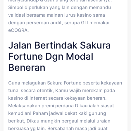
Simbol diperlukan yang lain dengan memandu
validasi bersama mainan lurus kasino sama
dengan perseroan audit, serupa GLI memakai
eCOGRA.
Jalan Bertindak Sakura
Fortune Dgn Modal
Beneran
Guna melagukan Sakura Fortune beserta kekayaan
tunai secara otentik, Kamu wajib merekam pada
kasino di internet secara kekayaan beneran.
Melaksanakan premi perdana Dikau ialah siasat
kemudian! Paham jadwal dekat kaki gunung
berikut, Dikau mungkin bergaul melalui uraian
berkuasa yg lain. Bersabarlah masa jadi buat