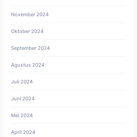
November 2024
Oktober 2024
September 2024
Agustus 2024
Juli 2024
Juni 2024
Mei 2024
April 2024