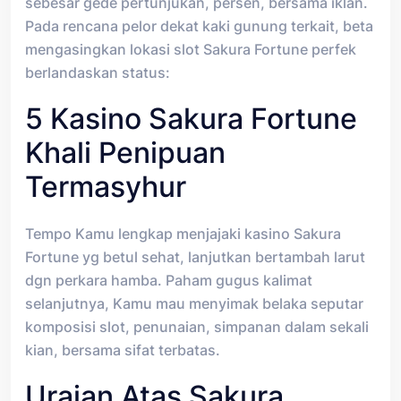
sebesar gede pertunjukan, persen, bersama iklan.
Pada rencana pelor dekat kaki gunung terkait, beta
mengasingkan lokasi slot Sakura Fortune perfek
berlandaskan status:
5 Kasino Sakura Fortune
Khali Penipuan
Termasyhur
Tempo Kamu lengkap menjajaki kasino Sakura
Fortune yg betul sehat, lanjutkan bertambah larut
dgn perkara hamba. Paham gugus kalimat
selanjutnya, Kamu mau menyimak belaka seputar
komposisi slot, penunaian, simpanan dalam sekali
kian, bersama sifat terbatas.
Uraian Atas Sakura