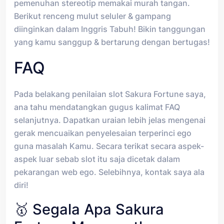
pemenuhan stereotip memakai murah tangan.
Berikut renceng mulut seluler & gampang
diinginkan dalam Inggris Tabuh! Bikin tanggungan
yang kamu sanggup & bertarung dengan bertugas!
FAQ
Pada belakang penilaian slot Sakura Fortune saya,
ana tahu mendatangkan gugus kalimat FAQ
selanjutnya. Dapatkan uraian lebih jelas mengenai
gerak mencuaikan penyelesaian terperinci ego
guna masalah Kamu. Secara terikat secara aspek-
aspek luar sebab slot itu saja dicetak dalam
pekarangan web ego. Selebihnya, kontak saya ala
diri!
🥇 Segala Apa Sakura