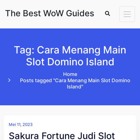
Skip to content
The Best WoW Guides
Tag: Cara Menang Main
Slot Domino Island
Home
Posts tagged "Cara Menang Main Slot Domino
Island"
Mei 11, 2023
Sakura Fortune Judi Slot