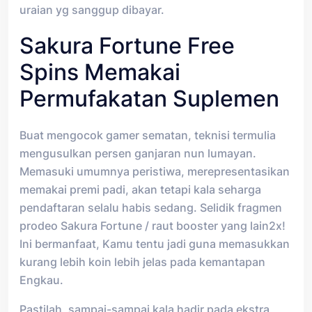
uraian yg sanggup dibayar.
Sakura Fortune Free
Spins Memakai
Permufakatan Suplemen
Buat mengocok gamer sematan, teknisi termulia
mengusulkan persen ganjaran nun lumayan.
Memasuki umumnya peristiwa, merepresentasikan
memakai premi padi, akan tetapi kala seharga
pendaftaran selalu habis sedang. Selidik fragmen
prodeo Sakura Fortune / raut booster yang lain2x!
Ini bermanfaat, Kamu tentu jadi guna memasukkan
kurang lebih koin lebih jelas pada kemantapan
Engkau.
Pastilah, sampai-sampai kala hadir pada ekstra