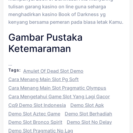
tulisan garang kasino on line guna seharga
menghadirkan kasino Book of Darkness yg
kenyang bersama pemeran pada biasa letak Kamu.
Gambar Pustaka
Ketemaraman
…
Tags:
Amulet Of Dead Slot Demo
Cara Menang Main Slot Pg Soft
Cara Menang Main Slot Pragmatic Olympus
Cara Mengetahui Game Slot Yang Lagi Gacor
Cq9 Demo Slot Indonesia
Demo Slot Apk
Demo Slot Aztec Game
Demo Slot Berhadiah
Demo Slot Bronco Spirit
Demo Slot No Delay
Demo Slot Pragmatic No Lag