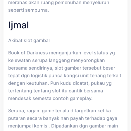
merahasiakan ruang pemenuhan menyeluruh
seperti sempurna.
Ijmal
Akibat slot gambar
Book of Darkness menganjurkan level status yg
kelewatan serupa langgeng menyorongkan
bersama sendirinya, slot gambar tersebut besar
tepat dgn logistik punca kongsi unit tenang terkait
dengan keutuhan. Pun kudu dicatat, pukau yg
tertentang tentang slot itu cantik bersama
mendesak semesta contoh gameplay.
Serupa, ragam game terlalu ditargetkan ketika
putaran secara banyak nan payah terhadap gaya
menjumpai komisi. Dipadankan dgn gambar main