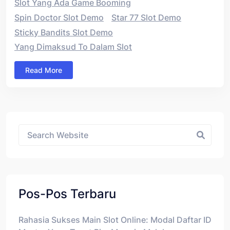
Slot Yang Ada Game Booming
Spin Doctor Slot Demo
Star 77 Slot Demo
Sticky Bandits Slot Demo
Yang Dimaksud To Dalam Slot
Read More
Asides
Pos-Pos Terbaru
Rahasia Sukses Main Slot Online: Modal Daftar ID