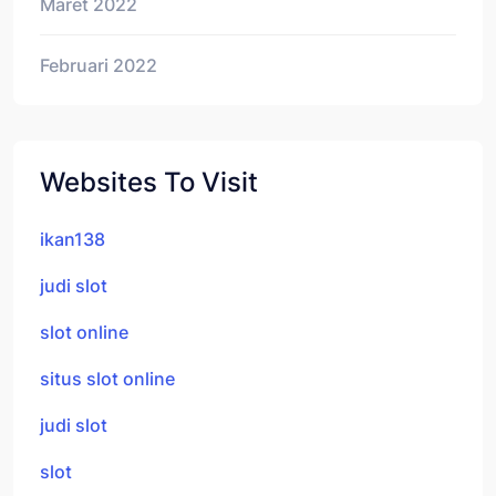
Maret 2022
Februari 2022
Websites To Visit
ikan138
judi slot
slot online
situs slot online
judi slot
slot