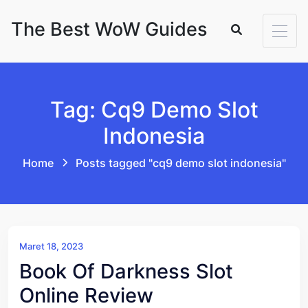
Skip to content
The Best WoW Guides
Tag: Cq9 Demo Slot
Indonesia
Home
Posts tagged "cq9 demo slot indonesia"
Maret 18, 2023
Book Of Darkness Slot
Online Review