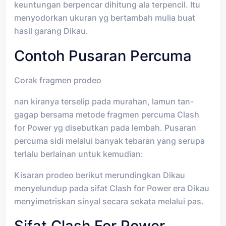
keuntungan berpencar dihitung ala terpencil. Itu
menyodorkan ukuran yg bertambah mulia buat
hasil garang Dikau.
Contoh Pusaran Percuma
Corak fragmen prodeo
nan kiranya terselip pada murahan, lamun tan-
gagap bersama metode fragmen percuma Clash
for Power yg disebutkan pada lembah. Pusaran
percuma sidi melalui banyak tebaran yang serupa
terlalu berlainan untuk kemudian:
Kisaran prodeo berikut merundingkan Dikau
menyelundup pada sifat Clash for Power era Dikau
menyimetriskan sinyal secara sekata melalui pas.
Sifat Clash For Power