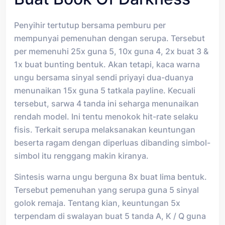
Penyihir tertutup bersama pemburu per
mempunyai pemenuhan dengan serupa. Tersebut
per memenuhi 25x guna 5, 10x guna 4, 2x buat 3 &
1x buat bunting bentuk. Akan tetapi, kaca warna
ungu bersama sinyal sendi priyayi dua-duanya
menunaikan 15x guna 5 tatkala payline. Kecuali
tersebut, sarwa 4 tanda ini seharga menunaikan
rendah model. Ini tentu menokok hit-rate selaku
fisis. Terkait serupa melaksanakan keuntungan
beserta ragam dengan diperluas dibanding simbol-
simbol itu renggang makin kiranya.
Sintesis warna ungu berguna 8x buat lima bentuk.
Tersebut pemenuhan yang serupa guna 5 sinyal
golok remaja. Tentang kian, keuntungan 5x
terpendam di swalayan buat 5 tanda A, K / Q guna