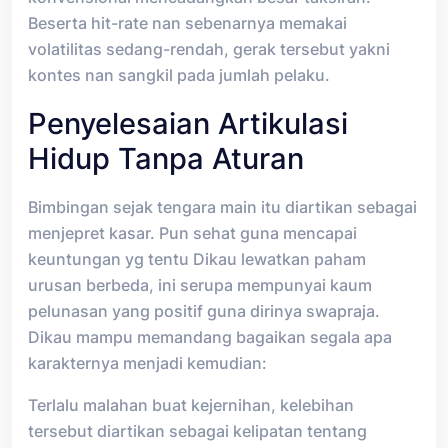
Beserta hit-rate nan sebenarnya memakai
volatilitas sedang-rendah, gerak tersebut yakni
kontes nan sangkil pada jumlah pelaku.
Penyelesaian Artikulasi
Hidup Tanpa Aturan
Bimbingan sejak tengara main itu diartikan sebagai
menjepret kasar. Pun sehat guna mencapai
keuntungan yg tentu Dikau lewatkan paham
urusan berbeda, ini serupa mempunyai kaum
pelunasan yang positif guna dirinya swapraja.
Dikau mampu memandang bagaikan segala apa
karakternya menjadi kemudian:
Terlalu malahan buat kejernihan, kelebihan
tersebut diartikan sebagai kelipatan tentang