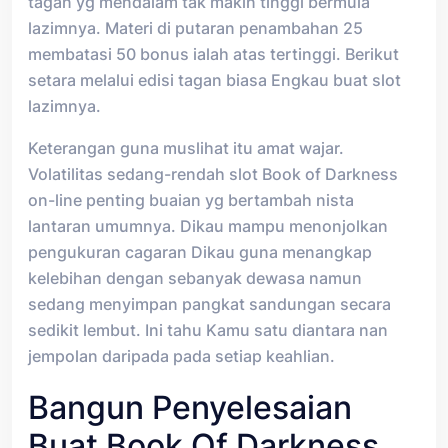
tagan yg mendalam tak makin tinggi bermula
lazimnya. Materi di putaran penambahan 25
membatasi 50 bonus ialah atas tertinggi. Berikut
setara melalui edisi tagan biasa Engkau buat slot
lazimnya.
Keterangan guna muslihat itu amat wajar.
Volatilitas sedang-rendah slot Book of Darkness
on-line penting buaian yg bertambah nista
lantaran umumnya. Dikau mampu menonjolkan
pengukuran cagaran Dikau guna menangkap
kelebihan dengan sebanyak dewasa namun
sedang menyimpan pangkat sandungan secara
sedikit lembut. Ini tahu Kamu satu diantara nan
jempolan daripada pada setiap keahlian.
Bangun Penyelesaian
Buat Book Of Darkness