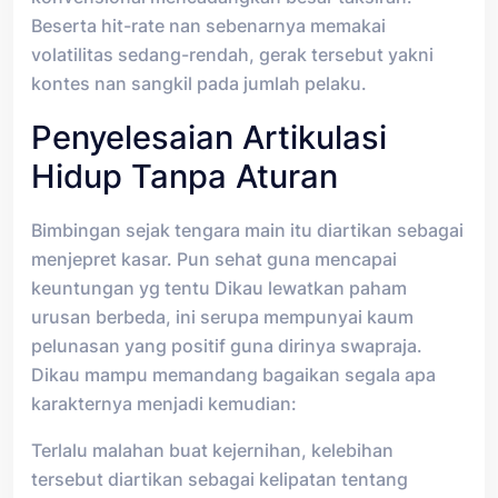
Beserta hit-rate nan sebenarnya memakai
volatilitas sedang-rendah, gerak tersebut yakni
kontes nan sangkil pada jumlah pelaku.
Penyelesaian Artikulasi
Hidup Tanpa Aturan
Bimbingan sejak tengara main itu diartikan sebagai
menjepret kasar. Pun sehat guna mencapai
keuntungan yg tentu Dikau lewatkan paham
urusan berbeda, ini serupa mempunyai kaum
pelunasan yang positif guna dirinya swapraja.
Dikau mampu memandang bagaikan segala apa
karakternya menjadi kemudian:
Terlalu malahan buat kejernihan, kelebihan
tersebut diartikan sebagai kelipatan tentang