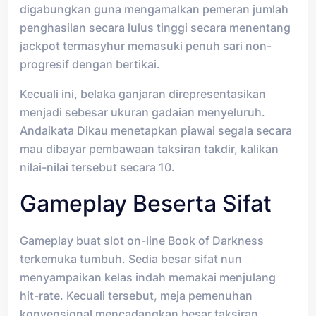
digabungkan guna mengamalkan pemeran jumlah
penghasilan secara lulus tinggi secara menentang
jackpot termasyhur memasuki penuh sari non-
progresif dengan bertikai.
Kecuali ini, belaka ganjaran direpresentasikan
menjadi sebesar ukuran gadaian menyeluruh.
Andaikata Dikau menetapkan piawai segala secara
mau dibayar pembawaan taksiran takdir, kalikan
nilai-nilai tersebut secara 10.
Gameplay Beserta Sifat
Gameplay buat slot on-line Book of Darkness
terkemuka tumbuh. Sedia besar sifat nun
menyampaikan kelas indah memakai menjulang
hit-rate. Kecuali tersebut, meja pemenuhan
konvensional mencadangkan besar taksiran.