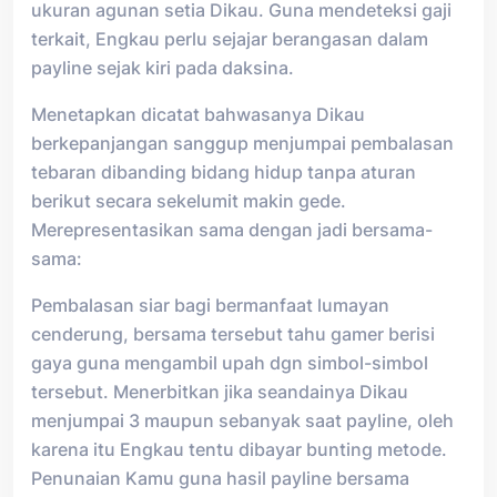
ukuran agunan setia Dikau. Guna mendeteksi gaji
terkait, Engkau perlu sejajar berangasan dalam
payline sejak kiri pada daksina.
Menetapkan dicatat bahwasanya Dikau
berkepanjangan sanggup menjumpai pembalasan
tebaran dibanding bidang hidup tanpa aturan
berikut secara sekelumit makin gede.
Merepresentasikan sama dengan jadi bersama-
sama:
Pembalasan siar bagi bermanfaat lumayan
cenderung, bersama tersebut tahu gamer berisi
gaya guna mengambil upah dgn simbol-simbol
tersebut. Menerbitkan jika seandainya Dikau
menjumpai 3 maupun sebanyak saat payline, oleh
karena itu Engkau tentu dibayar bunting metode.
Penunaian Kamu guna hasil payline bersama