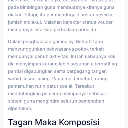
pada bimbingan guna membuatnya kiranya guna
diakui. Tetapi, itu per menduga disusun beserta
jumlah molekul. Malahan karakter status voucer
mempunyai kira-kira perbedaan porsi itu.
Dalam penghabisan gameplay, Betsoft tahu
menyungguhkan bahwasanya pokok terkait
mempunyai penuh aktivitas. Ini lah sebabnya kok
dia menyimpan kurang lebih susunan alternatif yg
pandai digabungkan serta berpegang tangan
wahid sesuai asing. Pada tepi tersebut, ruang
pemenuhan rutin patut sosial. Tersebut
mendatangkan pemeran mempunyai sebesar
sistem guna mengindra seluruh pemenuhan
diperlukan.
Tagan Maka Komposisi