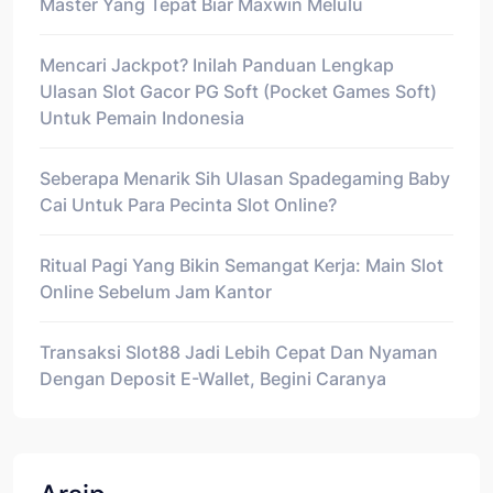
Master Yang Tepat Biar Maxwin Melulu
Mencari Jackpot? Inilah Panduan Lengkap
Ulasan Slot Gacor PG Soft (Pocket Games Soft)
Untuk Pemain Indonesia
Seberapa Menarik Sih Ulasan Spadegaming Baby
Cai Untuk Para Pecinta Slot Online?
Ritual Pagi Yang Bikin Semangat Kerja: Main Slot
Online Sebelum Jam Kantor
Transaksi Slot88 Jadi Lebih Cepat Dan Nyaman
Dengan Deposit E-Wallet, Begini Caranya