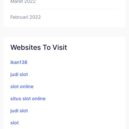
Maret 2022
Februari 2022
Websites To Visit
ikan138
judi slot
slot online
situs slot online
judi slot
slot