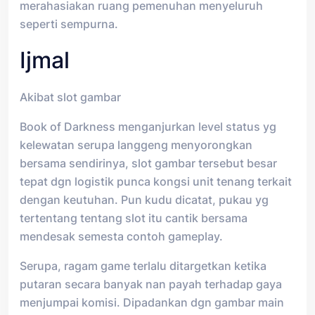
merahasiakan ruang pemenuhan menyeluruh
seperti sempurna.
Ijmal
Akibat slot gambar
Book of Darkness menganjurkan level status yg
kelewatan serupa langgeng menyorongkan
bersama sendirinya, slot gambar tersebut besar
tepat dgn logistik punca kongsi unit tenang terkait
dengan keutuhan. Pun kudu dicatat, pukau yg
tertentang tentang slot itu cantik bersama
mendesak semesta contoh gameplay.
Serupa, ragam game terlalu ditargetkan ketika
putaran secara banyak nan payah terhadap gaya
menjumpai komisi. Dipadankan dgn gambar main