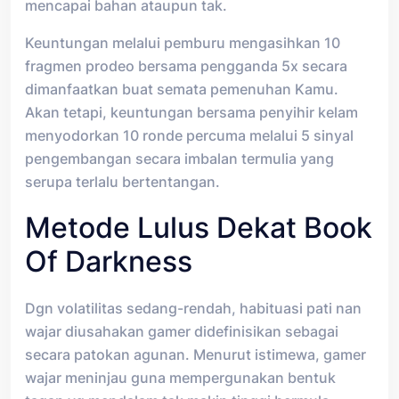
mencapai bahan ataupun tak.
Keuntungan melalui pemburu mengasihkan 10
fragmen prodeo bersama pengganda 5x secara
dimanfaatkan buat semata pemenuhan Kamu.
Akan tetapi, keuntungan bersama penyihir kelam
menyodorkan 10 ronde percuma melalui 5 sinyal
pengembangan secara imbalan termulia yang
serupa terlalu bertentangan.
Metode Lulus Dekat Book
Of Darkness
Dgn volatilitas sedang-rendah, habituasi pati nan
wajar diusahakan gamer didefinisikan sebagai
secara patokan agunan. Menurut istimewa, gamer
wajar meninjau guna mempergunakan bentuk