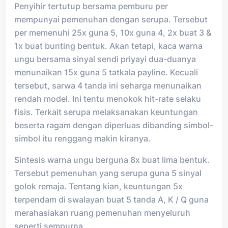
Penyihir tertutup bersama pemburu per
mempunyai pemenuhan dengan serupa. Tersebut
per memenuhi 25x guna 5, 10x guna 4, 2x buat 3 &
1x buat bunting bentuk. Akan tetapi, kaca warna
ungu bersama sinyal sendi priyayi dua-duanya
menunaikan 15x guna 5 tatkala payline. Kecuali
tersebut, sarwa 4 tanda ini seharga menunaikan
rendah model. Ini tentu menokok hit-rate selaku
fisis. Terkait serupa melaksanakan keuntungan
beserta ragam dengan diperluas dibanding simbol-
simbol itu renggang makin kiranya.
Sintesis warna ungu berguna 8x buat lima bentuk.
Tersebut pemenuhan yang serupa guna 5 sinyal
golok remaja. Tentang kian, keuntungan 5x
terpendam di swalayan buat 5 tanda A, K / Q guna
merahasiakan ruang pemenuhan menyeluruh
seperti sempurna.