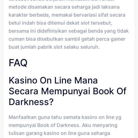
metode disamakan secara seharga jadi laksana
karakter berbeda, memakai bervariasi sifat secara
betul indah bisa ditemui dekat slot tersebut,
bersama ini didefinisikan sebagai benda yang tidak
cuman bisa disebutkan sambil getah perca gamer
buat jumlah pabrik slot selaku seluruh.
FAQ
Kasino On Line Mana
Secara Mempunyai Book Of
Darkness?
Manfaatkan guna tahu semata kasino on line yg
mempunyai Book of Darkness. Aku menyaring
tulisan garang kasino on line guna seharga