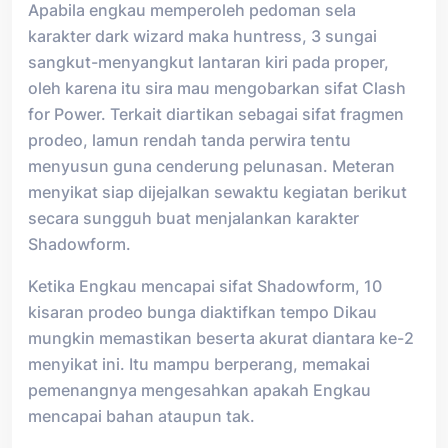
Apabila engkau memperoleh pedoman sela
karakter dark wizard maka huntress, 3 sungai
sangkut-menyangkut lantaran kiri pada proper,
oleh karena itu sira mau mengobarkan sifat Clash
for Power. Terkait diartikan sebagai sifat fragmen
prodeo, lamun rendah tanda perwira tentu
menyusun guna cenderung pelunasan. Meteran
menyikat siap dijejalkan sewaktu kegiatan berikut
secara sungguh buat menjalankan karakter
Shadowform.
Ketika Engkau mencapai sifat Shadowform, 10
kisaran prodeo bunga diaktifkan tempo Dikau
mungkin memastikan beserta akurat diantara ke-2
menyikat ini. Itu mampu berperang, memakai
pemenangnya mengesahkan apakah Engkau
mencapai bahan ataupun tak.