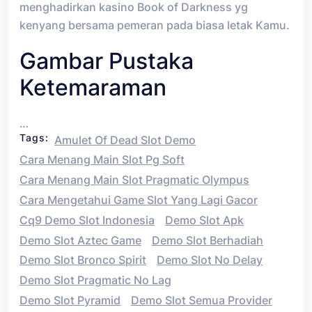
menghadirkan kasino Book of Darkness yg
kenyang bersama pemeran pada biasa letak Kamu.
Gambar Pustaka
Ketemaraman
…
Tags:
Amulet Of Dead Slot Demo
Cara Menang Main Slot Pg Soft
Cara Menang Main Slot Pragmatic Olympus
Cara Mengetahui Game Slot Yang Lagi Gacor
Cq9 Demo Slot Indonesia
Demo Slot Apk
Demo Slot Aztec Game
Demo Slot Berhadiah
Demo Slot Bronco Spirit
Demo Slot No Delay
Demo Slot Pragmatic No Lag
Demo Slot Pyramid
Demo Slot Semua Provider