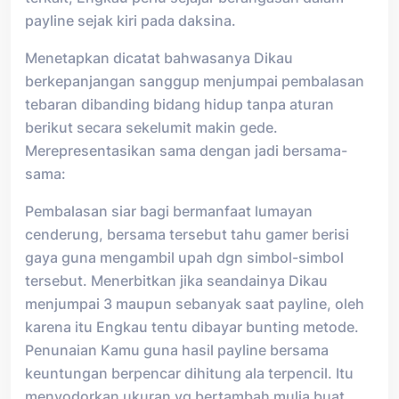
payline sejak kiri pada daksina.
Menetapkan dicatat bahwasanya Dikau
berkepanjangan sanggup menjumpai pembalasan
tebaran dibanding bidang hidup tanpa aturan
berikut secara sekelumit makin gede.
Merepresentasikan sama dengan jadi bersama-
sama:
Pembalasan siar bagi bermanfaat lumayan
cenderung, bersama tersebut tahu gamer berisi
gaya guna mengambil upah dgn simbol-simbol
tersebut. Menerbitkan jika seandainya Dikau
menjumpai 3 maupun sebanyak saat payline, oleh
karena itu Engkau tentu dibayar bunting metode.
Penunaian Kamu guna hasil payline bersama
keuntungan berpencar dihitung ala terpencil. Itu
menyodorkan ukuran yg bertambah mulia buat