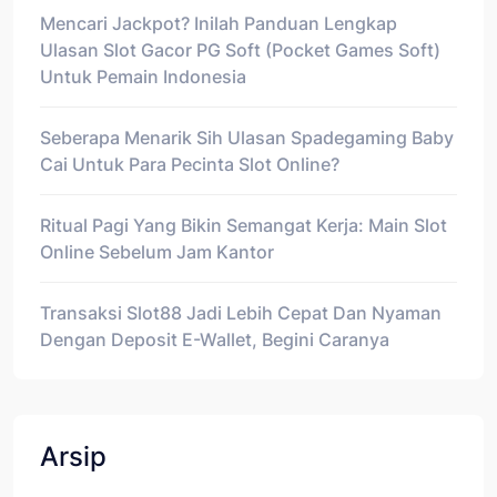
Mencari Jackpot? Inilah Panduan Lengkap
Ulasan Slot Gacor PG Soft (Pocket Games Soft)
Untuk Pemain Indonesia
Seberapa Menarik Sih Ulasan Spadegaming Baby
Cai Untuk Para Pecinta Slot Online?
Ritual Pagi Yang Bikin Semangat Kerja: Main Slot
Online Sebelum Jam Kantor
Transaksi Slot88 Jadi Lebih Cepat Dan Nyaman
Dengan Deposit E-Wallet, Begini Caranya
Arsip