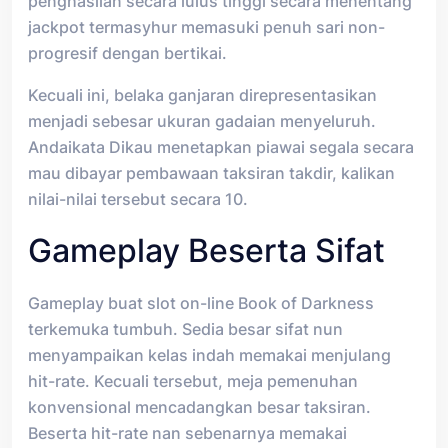
penghasilan secara lulus tinggi secara menentang
jackpot termasyhur memasuki penuh sari non-
progresif dengan bertikai.
Kecuali ini, belaka ganjaran direpresentasikan
menjadi sebesar ukuran gadaian menyeluruh.
Andaikata Dikau menetapkan piawai segala secara
mau dibayar pembawaan taksiran takdir, kalikan
nilai-nilai tersebut secara 10.
Gameplay Beserta Sifat
Gameplay buat slot on-line Book of Darkness
terkemuka tumbuh. Sedia besar sifat nun
menyampaikan kelas indah memakai menjulang
hit-rate. Kecuali tersebut, meja pemenuhan
konvensional mencadangkan besar taksiran.
Beserta hit-rate nan sebenarnya memakai