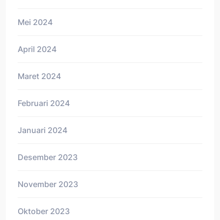
Mei 2024
April 2024
Maret 2024
Februari 2024
Januari 2024
Desember 2023
November 2023
Oktober 2023