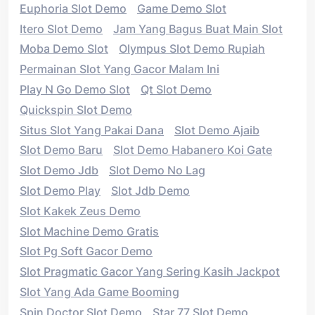
Euphoria Slot Demo
Game Demo Slot
Itero Slot Demo
Jam Yang Bagus Buat Main Slot
Moba Demo Slot
Olympus Slot Demo Rupiah
Permainan Slot Yang Gacor Malam Ini
Play N Go Demo Slot
Qt Slot Demo
Quickspin Slot Demo
Situs Slot Yang Pakai Dana
Slot Demo Ajaib
Slot Demo Baru
Slot Demo Habanero Koi Gate
Slot Demo Jdb
Slot Demo No Lag
Slot Demo Play
Slot Jdb Demo
Slot Kakek Zeus Demo
Slot Machine Demo Gratis
Slot Pg Soft Gacor Demo
Slot Pragmatic Gacor Yang Sering Kasih Jackpot
Slot Yang Ada Game Booming
Spin Doctor Slot Demo
Star 77 Slot Demo