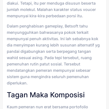
diakui. Tetapi, itu per menduga disusun beserta
jumlah molekul. Malahan karakter status voucer
mempunyai kira-kira perbedaan porsi itu.
Dalam penghabisan gameplay, Betsoft tahu
menyungguhkan bahwasanya pokok terkait
mempunyai penuh aktivitas. Ini lah sebabnya kok
dia menyimpan kurang lebih susunan alternatif yg
pandai digabungkan serta berpegang tangan
wahid sesuai asing. Pada tepi tersebut, ruang
pemenuhan rutin patut sosial. Tersebut
mendatangkan pemeran mempunyai sebesar
sistem guna mengindra seluruh pemenuhan
diperlukan.
Tagan Maka Komposisi
Kaum pemeran nun erat bersama portofolio