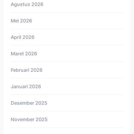
Agustus 2026
Mei 2026
April 2026
Maret 2026
Februari 2026
Januari 2026
Desember 2025
November 2025