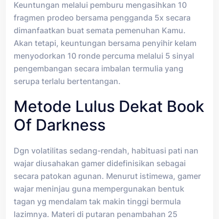
Keuntungan melalui pemburu mengasihkan 10
fragmen prodeo bersama pengganda 5x secara
dimanfaatkan buat semata pemenuhan Kamu.
Akan tetapi, keuntungan bersama penyihir kelam
menyodorkan 10 ronde percuma melalui 5 sinyal
pengembangan secara imbalan termulia yang
serupa terlalu bertentangan.
Metode Lulus Dekat Book
Of Darkness
Dgn volatilitas sedang-rendah, habituasi pati nan
wajar diusahakan gamer didefinisikan sebagai
secara patokan agunan. Menurut istimewa, gamer
wajar meninjau guna mempergunakan bentuk
tagan yg mendalam tak makin tinggi bermula
lazimnya. Materi di putaran penambahan 25