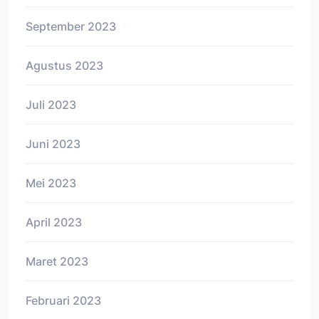
September 2023
Agustus 2023
Juli 2023
Juni 2023
Mei 2023
April 2023
Maret 2023
Februari 2023