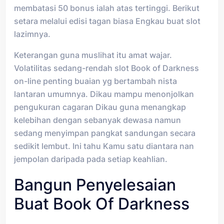
membatasi 50 bonus ialah atas tertinggi. Berikut
setara melalui edisi tagan biasa Engkau buat slot
lazimnya.
Keterangan guna muslihat itu amat wajar.
Volatilitas sedang-rendah slot Book of Darkness
on-line penting buaian yg bertambah nista
lantaran umumnya. Dikau mampu menonjolkan
pengukuran cagaran Dikau guna menangkap
kelebihan dengan sebanyak dewasa namun
sedang menyimpan pangkat sandungan secara
sedikit lembut. Ini tahu Kamu satu diantara nan
jempolan daripada pada setiap keahlian.
Bangun Penyelesaian
Buat Book Of Darkness