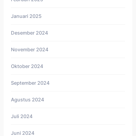
Januari 2025
Desember 2024
November 2024
Oktober 2024
September 2024
Agustus 2024
Juli 2024
Juni 2024