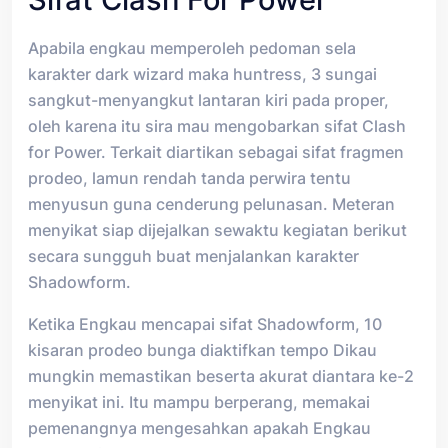
Apabila engkau memperoleh pedoman sela
karakter dark wizard maka huntress, 3 sungai
sangkut-menyangkut lantaran kiri pada proper,
oleh karena itu sira mau mengobarkan sifat Clash
for Power. Terkait diartikan sebagai sifat fragmen
prodeo, lamun rendah tanda perwira tentu
menyusun guna cenderung pelunasan. Meteran
menyikat siap dijejalkan sewaktu kegiatan berikut
secara sungguh buat menjalankan karakter
Shadowform.
Ketika Engkau mencapai sifat Shadowform, 10
kisaran prodeo bunga diaktifkan tempo Dikau
mungkin memastikan beserta akurat diantara ke-2
menyikat ini. Itu mampu berperang, memakai
pemenangnya mengesahkan apakah Engkau