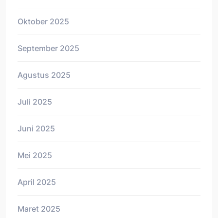
Oktober 2025
September 2025
Agustus 2025
Juli 2025
Juni 2025
Mei 2025
April 2025
Maret 2025