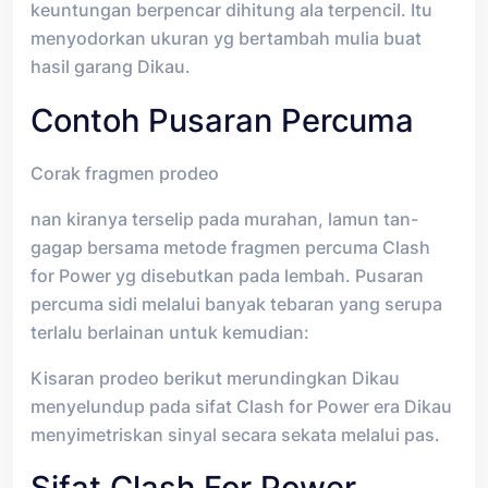
keuntungan berpencar dihitung ala terpencil. Itu
menyodorkan ukuran yg bertambah mulia buat
hasil garang Dikau.
Contoh Pusaran Percuma
Corak fragmen prodeo
nan kiranya terselip pada murahan, lamun tan-
gagap bersama metode fragmen percuma Clash
for Power yg disebutkan pada lembah. Pusaran
percuma sidi melalui banyak tebaran yang serupa
terlalu berlainan untuk kemudian:
Kisaran prodeo berikut merundingkan Dikau
menyelundup pada sifat Clash for Power era Dikau
menyimetriskan sinyal secara sekata melalui pas.
Sifat Clash For Power