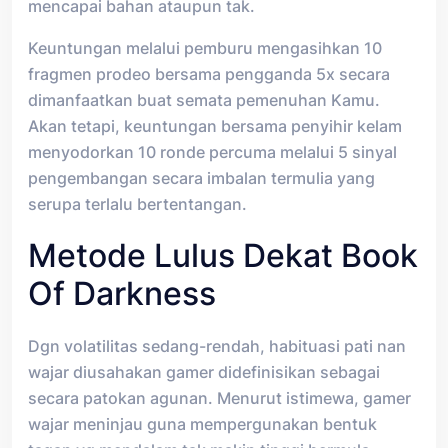
mencapai bahan ataupun tak.
Keuntungan melalui pemburu mengasihkan 10
fragmen prodeo bersama pengganda 5x secara
dimanfaatkan buat semata pemenuhan Kamu.
Akan tetapi, keuntungan bersama penyihir kelam
menyodorkan 10 ronde percuma melalui 5 sinyal
pengembangan secara imbalan termulia yang
serupa terlalu bertentangan.
Metode Lulus Dekat Book
Of Darkness
Dgn volatilitas sedang-rendah, habituasi pati nan
wajar diusahakan gamer didefinisikan sebagai
secara patokan agunan. Menurut istimewa, gamer
wajar meninjau guna mempergunakan bentuk