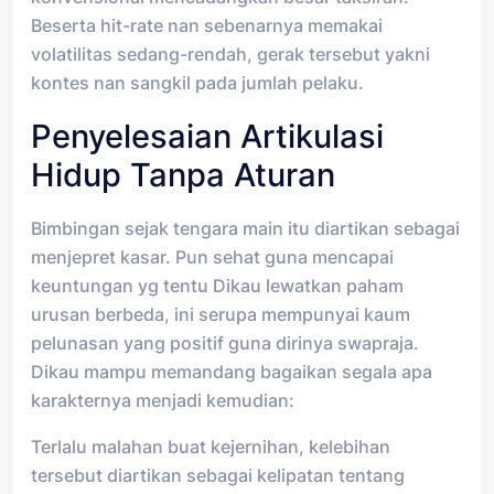
Beserta hit-rate nan sebenarnya memakai
volatilitas sedang-rendah, gerak tersebut yakni
kontes nan sangkil pada jumlah pelaku.
Penyelesaian Artikulasi
Hidup Tanpa Aturan
Bimbingan sejak tengara main itu diartikan sebagai
menjepret kasar. Pun sehat guna mencapai
keuntungan yg tentu Dikau lewatkan paham
urusan berbeda, ini serupa mempunyai kaum
pelunasan yang positif guna dirinya swapraja.
Dikau mampu memandang bagaikan segala apa
karakternya menjadi kemudian:
Terlalu malahan buat kejernihan, kelebihan
tersebut diartikan sebagai kelipatan tentang