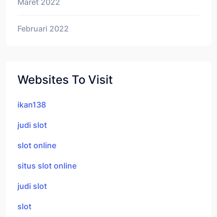
Maret 2022
Februari 2022
Websites To Visit
ikan138
judi slot
slot online
situs slot online
judi slot
slot