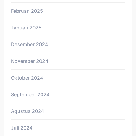
Februari 2025
Januari 2025
Desember 2024
November 2024
Oktober 2024
September 2024
Agustus 2024
Juli 2024