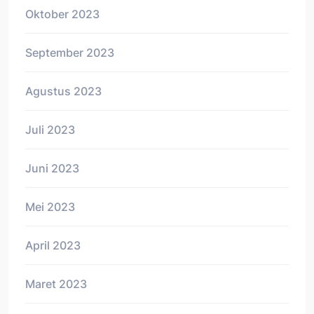
Oktober 2023
September 2023
Agustus 2023
Juli 2023
Juni 2023
Mei 2023
April 2023
Maret 2023