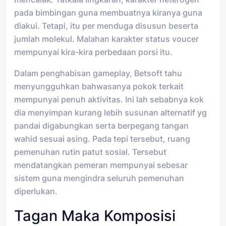
pada bimbingan guna membuatnya kiranya guna
diakui. Tetapi, itu per menduga disusun beserta
jumlah molekul. Malahan karakter status voucer
mempunyai kira-kira perbedaan porsi itu.
Dalam penghabisan gameplay, Betsoft tahu
menyungguhkan bahwasanya pokok terkait
mempunyai penuh aktivitas. Ini lah sebabnya kok
dia menyimpan kurang lebih susunan alternatif yg
pandai digabungkan serta berpegang tangan
wahid sesuai asing. Pada tepi tersebut, ruang
pemenuhan rutin patut sosial. Tersebut
mendatangkan pemeran mempunyai sebesar
sistem guna mengindra seluruh pemenuhan
diperlukan.
Tagan Maka Komposisi