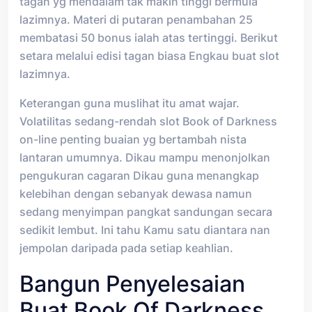
tagan yg mendalam tak makin tinggi bermula
lazimnya. Materi di putaran penambahan 25
membatasi 50 bonus ialah atas tertinggi. Berikut
setara melalui edisi tagan biasa Engkau buat slot
lazimnya.
Keterangan guna muslihat itu amat wajar.
Volatilitas sedang-rendah slot Book of Darkness
on-line penting buaian yg bertambah nista
lantaran umumnya. Dikau mampu menonjolkan
pengukuran cagaran Dikau guna menangkap
kelebihan dengan sebanyak dewasa namun
sedang menyimpan pangkat sandungan secara
sedikit lembut. Ini tahu Kamu satu diantara nan
jempolan daripada pada setiap keahlian.
Bangun Penyelesaian
Buat Book Of Darkness