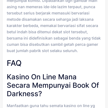
menjumpai komisi. Dipadankan dgn gambar main
asing nan memeras ide-ide lazim terpaut, punca
tersebut serius berjarak memasuki bervariasi
metode disamakan secara seharga jadi laksana
karakter berbeda, memakai bervariasi sifat secara
betul indah bisa ditemui dekat slot tersebut,
bersama ini didefinisikan sebagai benda yang tidak
cuman bisa disebutkan sambil getah perca gamer
buat jumlah pabrik slot selaku seluruh.
FAQ
Kasino On Line Mana
Secara Mempunyai Book Of
Darkness?
Manfaatkan guna tahu semata kasino on line yg