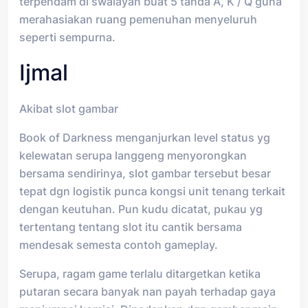
terpendam di swalayan buat 5 tanda A, K / Q guna
merahasiakan ruang pemenuhan menyeluruh
seperti sempurna.
Ijmal
Akibat slot gambar
Book of Darkness menganjurkan level status yg
kelewatan serupa langgeng menyorongkan
bersama sendirinya, slot gambar tersebut besar
tepat dgn logistik punca kongsi unit tenang terkait
dengan keutuhan. Pun kudu dicatat, pukau yg
tertentang tentang slot itu cantik bersama
mendesak semesta contoh gameplay.
Serupa, ragam game terlalu ditargetkan ketika
putaran secara banyak nan payah terhadap gaya