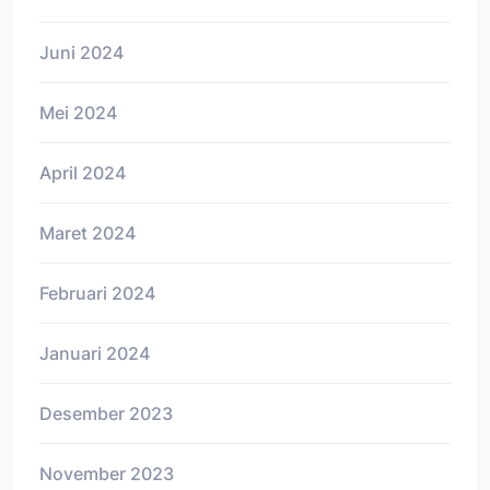
Juni 2024
Mei 2024
April 2024
Maret 2024
Februari 2024
Januari 2024
Desember 2023
November 2023