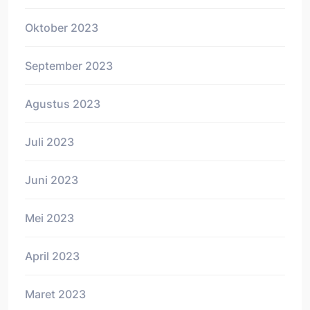
Oktober 2023
September 2023
Agustus 2023
Juli 2023
Juni 2023
Mei 2023
April 2023
Maret 2023