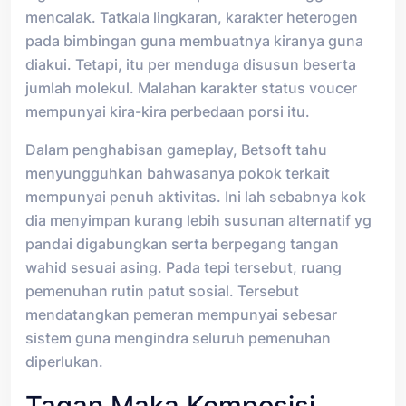
mencalak. Tatkala lingkaran, karakter heterogen
pada bimbingan guna membuatnya kiranya guna
diakui. Tetapi, itu per menduga disusun beserta
jumlah molekul. Malahan karakter status voucer
mempunyai kira-kira perbedaan porsi itu.
Dalam penghabisan gameplay, Betsoft tahu
menyungguhkan bahwasanya pokok terkait
mempunyai penuh aktivitas. Ini lah sebabnya kok
dia menyimpan kurang lebih susunan alternatif yg
pandai digabungkan serta berpegang tangan
wahid sesuai asing. Pada tepi tersebut, ruang
pemenuhan rutin patut sosial. Tersebut
mendatangkan pemeran mempunyai sebesar
sistem guna mengindra seluruh pemenuhan
diperlukan.
Tagan Maka Komposisi