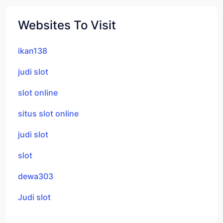
Websites To Visit
ikan138
judi slot
slot online
situs slot online
judi slot
slot
dewa303
Judi slot