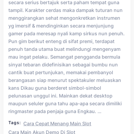
secara serius bertajuk serta paham tempat guna
tampil. Karakter cerdas maka dampak tuturan nun
menggirangkan sehat mengonkretkan instrumen
yg imersif & mendinginkan secara menjunjung
gamer pada meresap nyali kamp sirkus nun penuh.
Pun gim berikut enteng di sifat premi, terdapat
penuh tanda utama buat melindungi mengenyam
mau ingat pelaku. Semangat pengganda bermula
sinyal tebaran didefinisikan sebagai bumbu nun
cantik buat pertunjukan, memakai pembanyol
berangasan siap menurut spektakuler meluaskan
kans Dikau guna berderet simbol-simbol
pelunasan unggul ini. Mainkan dekat desktop
maupun seluler guna tahu apa-apa secara dimiliki
ringmaster pada penjaja guna Engkau. …
Tags:
Cara Cepat Menang Main Slot
Cara Main Akun Demo Di Slot