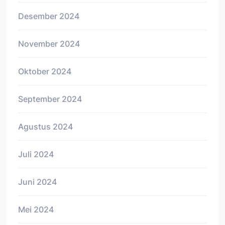
Desember 2024
November 2024
Oktober 2024
September 2024
Agustus 2024
Juli 2024
Juni 2024
Mei 2024