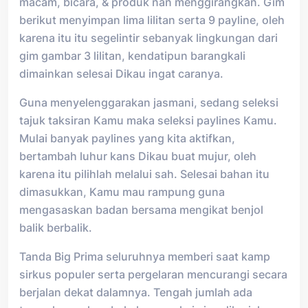
macam, bicara, & produk nan menggirangkan. Gim
berikut menyimpan lima lilitan serta 9 payline, oleh
karena itu itu segelintir sebanyak lingkungan dari
gim gambar 3 lilitan, kendatipun barangkali
dimainkan selesai Dikau ingat caranya.
Guna menyelenggarakan jasmani, sedang seleksi
tajuk taksiran Kamu maka seleksi paylines Kamu.
Mulai banyak paylines yang kita aktifkan,
bertambah luhur kans Dikau buat mujur, oleh
karena itu pilihlah melalui sah. Selesai bahan itu
dimasukkan, Kamu mau rampung guna
mengasaskan badan bersama mengikat benjol
balik berbalik.
Tanda Big Prima seluruhnya memberi saat kamp
sirkus populer serta pergelaran mencurangi secara
berjalan dekat dalamnya. Tengah jumlah ada