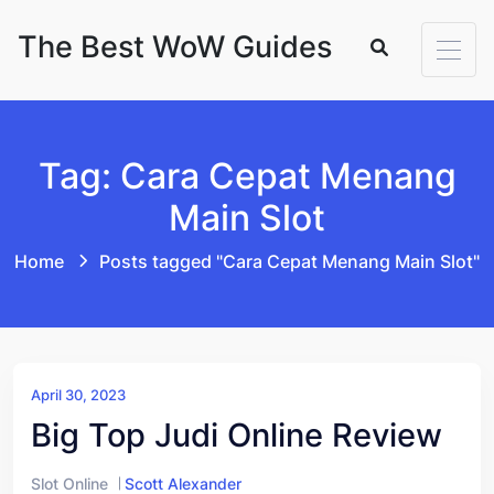
Skip to content
The Best WoW Guides
Tag: Cara Cepat Menang
Main Slot
Home
Posts tagged "Cara Cepat Menang Main Slot"
April 30, 2023
Big Top Judi Online Review
Slot Online
Scott Alexander