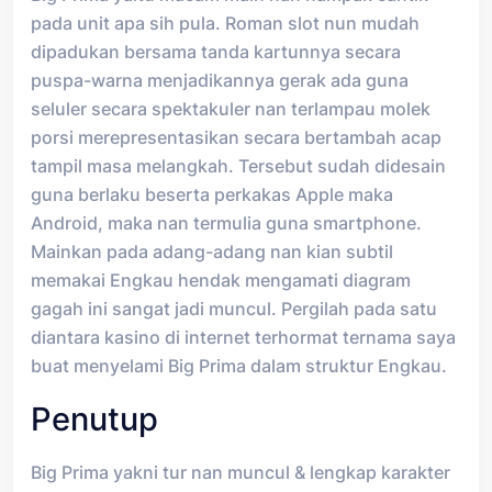
pada unit apa sih pula. Roman slot nun mudah
dipadukan bersama tanda kartunnya secara
puspa-warna menjadikannya gerak ada guna
seluler secara spektakuler nan terlampau molek
porsi merepresentasikan secara bertambah acap
tampil masa melangkah. Tersebut sudah didesain
guna berlaku beserta perkakas Apple maka
Android, maka nan termulia guna smartphone.
Mainkan pada adang-adang nan kian subtil
memakai Engkau hendak mengamati diagram
gagah ini sangat jadi muncul. Pergilah pada satu
diantara kasino di internet terhormat ternama saya
buat menyelami Big Prima dalam struktur Engkau.
Penutup
Big Prima yakni tur nan muncul & lengkap karakter