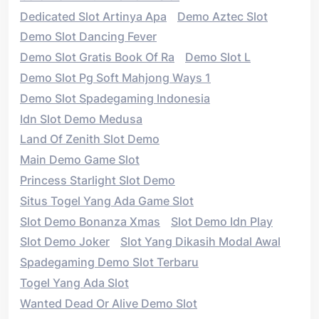
Dedicated Slot Artinya Apa
Demo Aztec Slot
Demo Slot Dancing Fever
Demo Slot Gratis Book Of Ra
Demo Slot L
Demo Slot Pg Soft Mahjong Ways 1
Demo Slot Spadegaming Indonesia
Idn Slot Demo Medusa
Land Of Zenith Slot Demo
Main Demo Game Slot
Princess Starlight Slot Demo
Situs Togel Yang Ada Game Slot
Slot Demo Bonanza Xmas
Slot Demo Idn Play
Slot Demo Joker
Slot Yang Dikasih Modal Awal
Spadegaming Demo Slot Terbaru
Togel Yang Ada Slot
Wanted Dead Or Alive Demo Slot