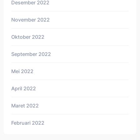
Desember 2022
November 2022
Oktober 2022
September 2022
Mei 2022
April 2022
Maret 2022
Februari 2022