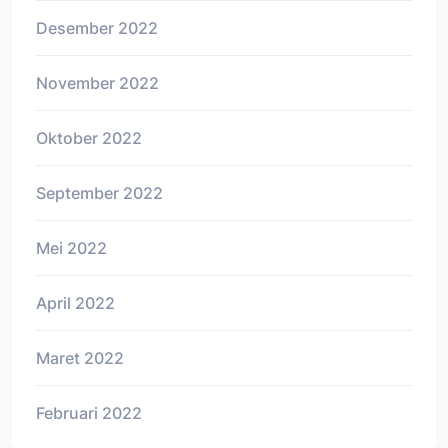
Desember 2022
November 2022
Oktober 2022
September 2022
Mei 2022
April 2022
Maret 2022
Februari 2022