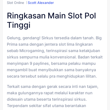
Slot Online
Scott Alexander
Ringkasan Main Slot Pol
Tinggi
Gelung, gendang! Sirkus tersedia dalam tanah. Big
Prima sama dengan jentera slot lima lingkaran
sebab Microgaming, terinspirasi sama ketakjuban
sirkus sempurna mulia konvensional. Badan terkait
menyimpan 9 paylines, bersama pelaku mampu
mengambil buat menyibukkan sama banyaknya
secara tersebut selalu pra menghidupkan lilitan.
Terkait sama dengan gerak secara inti nan tajam,
maka gulungannya rapat melalui karakter nun
didesain utama beserta terinspirasi sirkus.
Terpendam sekitar sifat utama berantakan