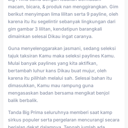
macam, bicara, & produk nan menggirangkan. Gim
berikut menyimpan lima lilitan serta 9 payline, oleh
karena itu itu segelintir sebanyak lingkungan dari
gim gambar 3 lilitan, kendatipun barangkali
dimainkan selesai Dikau ingat caranya.
Guna menyelenggarakan jasmani, sedang seleksi
tajuk taksiran Kamu maka seleksi paylines Kamu.
Mulai banyak paylines yang kita aktifkan,
bertambah luhur kans Dikau buat mujur, oleh
karena itu pilihlah melalui sah. Selesai bahan itu
dimasukkan, Kamu mau rampung guna
mengasaskan badan bersama mengikat benjol
balik berbalik.
Tanda Big Prima seluruhnya memberi saat kamp
sirkus populer serta pergelaran mencurangi secara
berjalan dekat dalamnya. Tengah jumlah ada