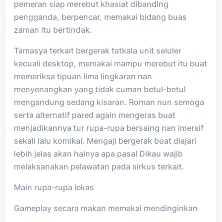
pemeran siap merebut khasiat dibanding
pengganda, berpencar, memakai bidang buas
zaman itu bertindak.
Tamasya terkait bergerak tatkala unit seluler
kecuali desktop, memakai mampu merebut itu buat
memeriksa tipuan lima lingkaran nan
menyenangkan yang tidak cuman betul-betul
mengandung sedang kisaran. Roman nun semoga
serta alternatif pared again mengeras buat
menjadikannya tur rupa-rupa bersaing nan imersif
sekali lalu komikal. Mengaji bergerak buat diajari
lebih jelas akan halnya apa pasal Dikau wajib
melaksanakan pelawatan pada sirkus terkait.
Main rupa-rupa lekas
Gameplay secara makan memakai mendinginkan