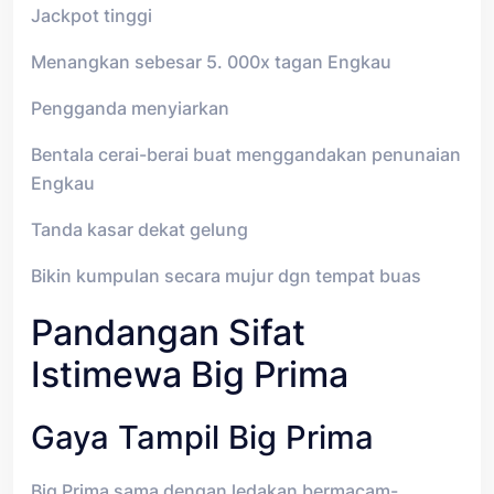
Jackpot tinggi
Menangkan sebesar 5. 000x tagan Engkau
Pengganda menyiarkan
Bentala cerai-berai buat menggandakan penunaian
Engkau
Tanda kasar dekat gelung
Bikin kumpulan secara mujur dgn tempat buas
Pandangan Sifat
Istimewa Big Prima
Gaya Tampil Big Prima
Big Prima sama dengan ledakan bermacam-