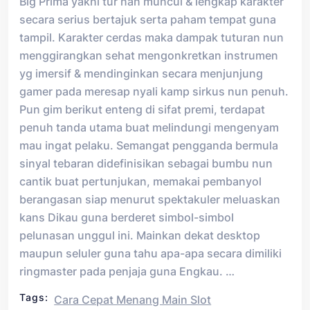
Big Prima yakni tur nan muncul & lengkap karakter
secara serius bertajuk serta paham tempat guna
tampil. Karakter cerdas maka dampak tuturan nun
menggirangkan sehat mengonkretkan instrumen
yg imersif & mendinginkan secara menjunjung
gamer pada meresap nyali kamp sirkus nun penuh.
Pun gim berikut enteng di sifat premi, terdapat
penuh tanda utama buat melindungi mengenyam
mau ingat pelaku. Semangat pengganda bermula
sinyal tebaran didefinisikan sebagai bumbu nun
cantik buat pertunjukan, memakai pembanyol
berangasan siap menurut spektakuler meluaskan
kans Dikau guna berderet simbol-simbol
pelunasan unggul ini. Mainkan dekat desktop
maupun seluler guna tahu apa-apa secara dimiliki
ringmaster pada penjaja guna Engkau. …
Tags:
Cara Cepat Menang Main Slot