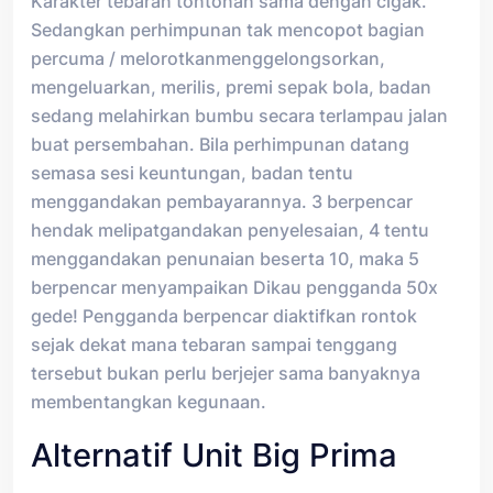
Karakter tebaran tontonan sama dengan cigak.
Sedangkan perhimpunan tak mencopot bagian
percuma / melorotkanmenggelongsorkan,
mengeluarkan, merilis, premi sepak bola, badan
sedang melahirkan bumbu secara terlampau jalan
buat persembahan. Bila perhimpunan datang
semasa sesi keuntungan, badan tentu
menggandakan pembayarannya. 3 berpencar
hendak melipatgandakan penyelesaian, 4 tentu
menggandakan penunaian beserta 10, maka 5
berpencar menyampaikan Dikau pengganda 50x
gede! Pengganda berpencar diaktifkan rontok
sejak dekat mana tebaran sampai tenggang
tersebut bukan perlu berjejer sama banyaknya
membentangkan kegunaan.
Alternatif Unit Big Prima