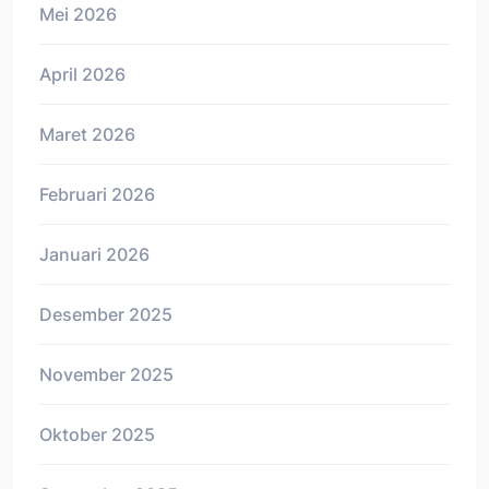
Mei 2026
April 2026
Maret 2026
Februari 2026
Januari 2026
Desember 2025
November 2025
Oktober 2025