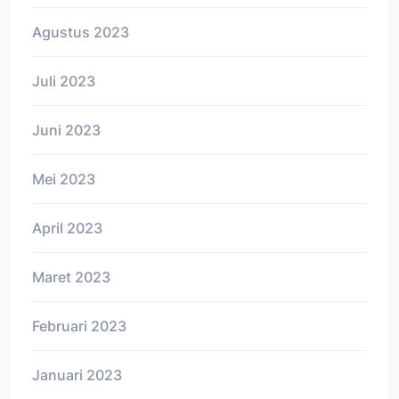
Agustus 2023
Juli 2023
Juni 2023
Mei 2023
April 2023
Maret 2023
Februari 2023
Januari 2023