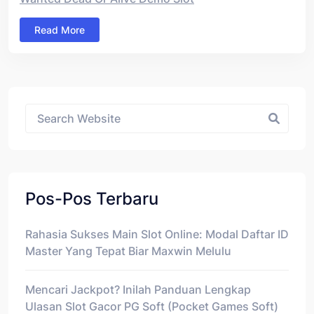
Read More
Asides
Pos-Pos Terbaru
Rahasia Sukses Main Slot Online: Modal Daftar ID
Master Yang Tepat Biar Maxwin Melulu
Mencari Jackpot? Inilah Panduan Lengkap
Ulasan Slot Gacor PG Soft (Pocket Games Soft)