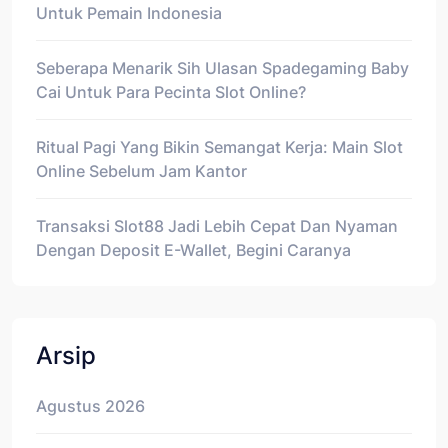
Untuk Pemain Indonesia
Seberapa Menarik Sih Ulasan Spadegaming Baby
Cai Untuk Para Pecinta Slot Online?
Ritual Pagi Yang Bikin Semangat Kerja: Main Slot
Online Sebelum Jam Kantor
Transaksi Slot88 Jadi Lebih Cepat Dan Nyaman
Dengan Deposit E-Wallet, Begini Caranya
Arsip
Agustus 2026