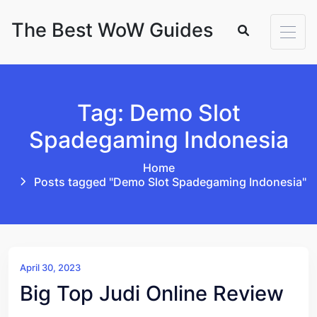
Skip to content
The Best WoW Guides
Tag: Demo Slot
Spadegaming Indonesia
Home
Posts tagged "Demo Slot Spadegaming Indonesia"
April 30, 2023
Big Top Judi Online Review