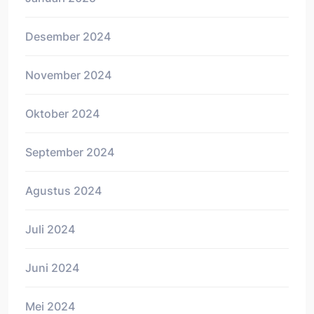
Desember 2024
November 2024
Oktober 2024
September 2024
Agustus 2024
Juli 2024
Juni 2024
Mei 2024