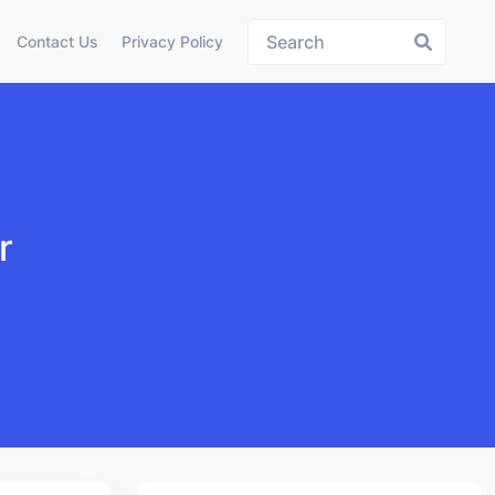
Contact Us
Privacy Policy
r