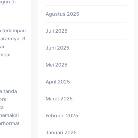
ngun di
Agustus 2025
a terlampau
Juli 2025
arannya. 3
ar
Juni 2025
ampai
Mei 2025
April 2025
a tanda
Maret 2025
orsi
ta
 memakai
Februari 2025
terhormat
Januari 2025