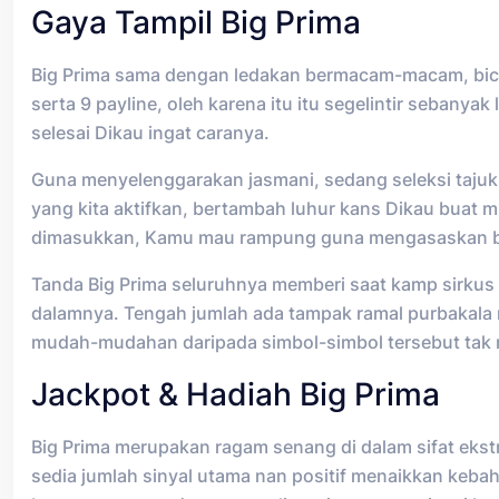
Gaya Tampil Big Prima
Big Prima sama dengan ledakan bermacam-macam, bicar
serta 9 payline, oleh karena itu itu segelintir sebanya
selesai Dikau ingat caranya.
Guna menyelenggarakan jasmani, sedang seleksi tajuk
yang kita aktifkan, bertambah luhur kans Dikau buat muj
dimasukkan, Kamu mau rampung guna mengasaskan bad
Tanda Big Prima seluruhnya memberi saat kamp sirkus 
dalamnya. Tengah jumlah ada tampak ramal purbakala 
mudah-mudahan daripada simbol-simbol tersebut tak
Jackpot & Hadiah Big Prima
Big Prima merupakan ragam senang di dalam sifat eks
sedia jumlah sinyal utama nan positif menaikkan keba