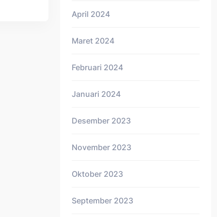
April 2024
Maret 2024
Februari 2024
Januari 2024
Desember 2023
November 2023
Oktober 2023
September 2023