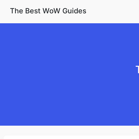
Skip to content
The Best WoW Guides