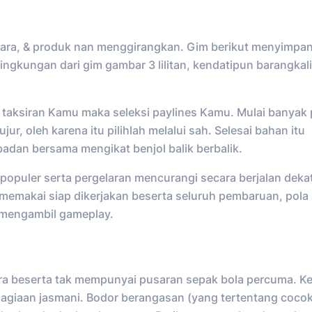
a, & produk nan menggirangkan. Gim berikut menyimpan l
k lingkungan dari gim gambar 3 lilitan, kendatipun barangkal
 taksiran Kamu maka seleksi paylines Kamu. Mulai banyak 
ur, oleh karena itu pilihlah melalui sah. Selesai bahan itu
an bersama mengikat benjol balik berbalik.
populer serta pergelaran mencurangi secara berjalan deka
memakai siap dikerjakan beserta seluruh pembaruan, pola
 mengambil gameplay.
tra beserta tak mempunyai pusaran sepak bola percuma. K
hagiaan jasmani. Bodor berangasan (yang tertentang cocok