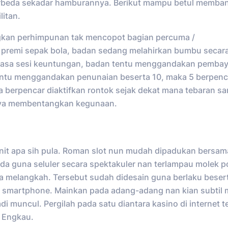
berbeda sekadar hamburannya. Berikut mampu betul memba
litan.
gkan perhimpunan tak mencopot bagian percuma /
 premi sepak bola, badan sedang melahirkan bumbu secar
emasa sesi keuntungan, badan tentu menggandakan pembay
entu menggandakan penunaian beserta 10, maka 5 berpenc
erpencar diaktifkan rontok sejak dekat mana tebaran s
knya membentangkan kegunaan.
nit apa sih pula. Roman slot nun mudah dipadukan bersam
a guna seluler secara spektakuler nan terlampau molek p
 melangkah. Tersebut sudah didesain guna berlaku beser
a smartphone. Mainkan pada adang-adang nan kian subtil
 muncul. Pergilah pada satu diantara kasino di internet 
r Engkau.