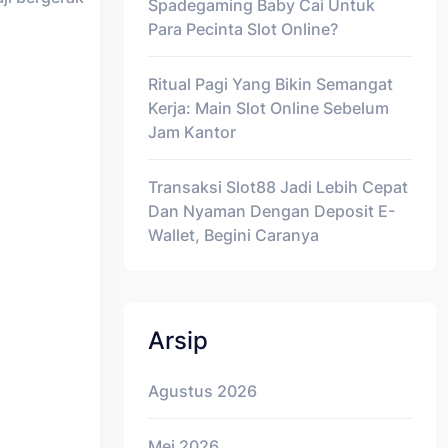
Spadegaming Baby Cai Untuk
Para Pecinta Slot Online?
Ritual Pagi Yang Bikin Semangat
Kerja: Main Slot Online Sebelum
Jam Kantor
Transaksi Slot88 Jadi Lebih Cepat
Dan Nyaman Dengan Deposit E-
Wallet, Begini Caranya
Arsip
Agustus 2026
Mei 2026