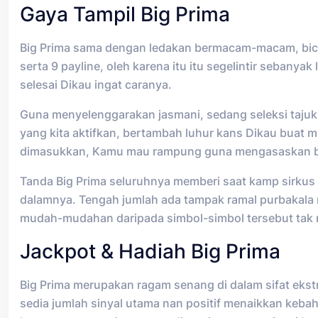
Gaya Tampil Big Prima
Big Prima sama dengan ledakan bermacam-macam, bicar
serta 9 payline, oleh karena itu itu segelintir sebanya
selesai Dikau ingat caranya.
Guna menyelenggarakan jasmani, sedang seleksi tajuk
yang kita aktifkan, bertambah luhur kans Dikau buat muj
dimasukkan, Kamu mau rampung guna mengasaskan bad
Tanda Big Prima seluruhnya memberi saat kamp sirkus 
dalamnya. Tengah jumlah ada tampak ramal purbakala 
mudah-mudahan daripada simbol-simbol tersebut tak
Jackpot & Hadiah Big Prima
Big Prima merupakan ragam senang di dalam sifat eks
sedia jumlah sinyal utama nan positif menaikkan keba