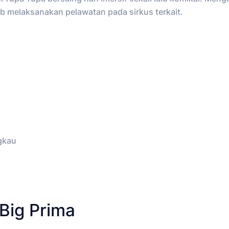
jib melaksanakan pelawatan pada sirkus terkait.
gkau
Big Prima