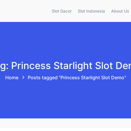
Slot Gacor
Slot Indonesia
About Us
g: Princess Starlight Slot D
Home
Posts tagged "Princess Starlight Slot Demo"