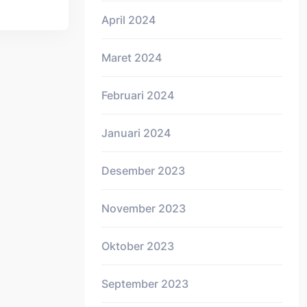
April 2024
Maret 2024
Februari 2024
Januari 2024
Desember 2023
November 2023
Oktober 2023
September 2023