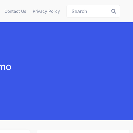
Contact Us
Privacy Policy
emo