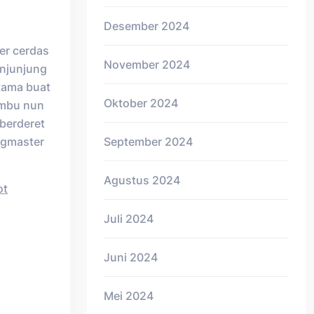
Desember 2024
er cerdas
November 2024
njunjung
utama buat
Oktober 2024
umbu nun
berderet
September 2024
ngmaster
Agustus 2024
ot
Juli 2024
Juni 2024
Mei 2024