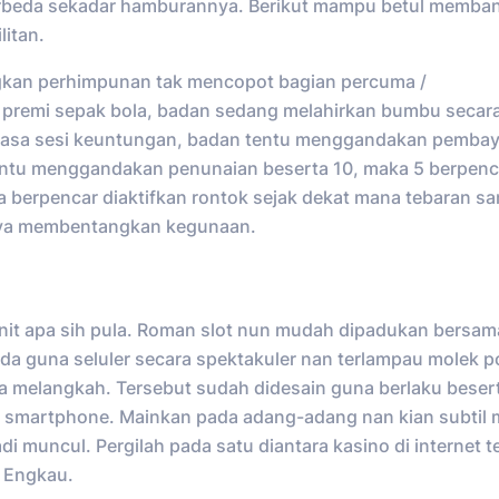
berbeda sekadar hamburannya. Berikut mampu betul memba
litan.
gkan perhimpunan tak mencopot bagian percuma /
 premi sepak bola, badan sedang melahirkan bumbu secar
emasa sesi keuntungan, badan tentu menggandakan pembay
entu menggandakan penunaian beserta 10, maka 5 berpenc
erpencar diaktifkan rontok sejak dekat mana tebaran s
knya membentangkan kegunaan.
nit apa sih pula. Roman slot nun mudah dipadukan bersam
a guna seluler secara spektakuler nan terlampau molek p
 melangkah. Tersebut sudah didesain guna berlaku beser
a smartphone. Mainkan pada adang-adang nan kian subtil
 muncul. Pergilah pada satu diantara kasino di internet 
r Engkau.