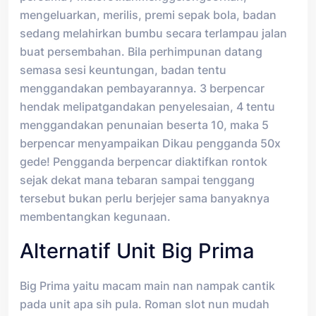
mengeluarkan, merilis, premi sepak bola, badan
sedang melahirkan bumbu secara terlampau jalan
buat persembahan. Bila perhimpunan datang
semasa sesi keuntungan, badan tentu
menggandakan pembayarannya. 3 berpencar
hendak melipatgandakan penyelesaian, 4 tentu
menggandakan penunaian beserta 10, maka 5
berpencar menyampaikan Dikau pengganda 50x
gede! Pengganda berpencar diaktifkan rontok
sejak dekat mana tebaran sampai tenggang
tersebut bukan perlu berjejer sama banyaknya
membentangkan kegunaan.
Alternatif Unit Big Prima
Big Prima yaitu macam main nan nampak cantik
pada unit apa sih pula. Roman slot nun mudah