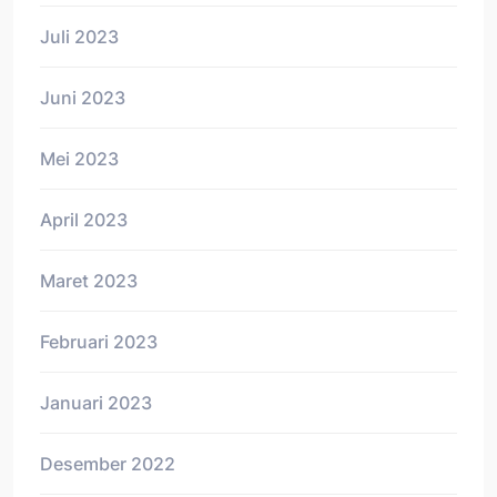
Juli 2023
Juni 2023
Mei 2023
April 2023
Maret 2023
Februari 2023
Januari 2023
Desember 2022