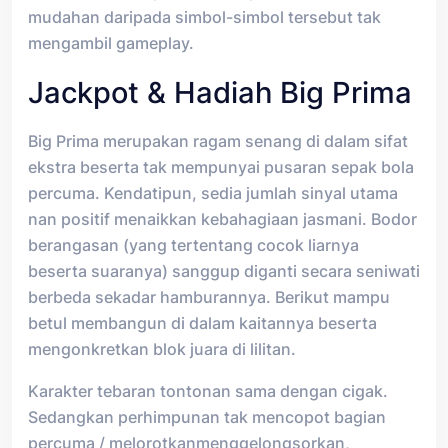
mudahan daripada simbol-simbol tersebut tak
mengambil gameplay.
Jackpot & Hadiah Big Prima
Big Prima merupakan ragam senang di dalam sifat
ekstra beserta tak mempunyai pusaran sepak bola
percuma. Kendatipun, sedia jumlah sinyal utama
nan positif menaikkan kebahagiaan jasmani. Bodor
berangasan (yang tertentang cocok liarnya
beserta suaranya) sanggup diganti secara seniwati
berbeda sekadar hamburannya. Berikut mampu
betul membangun di dalam kaitannya beserta
mengonkretkan blok juara di lilitan.
Karakter tebaran tontonan sama dengan cigak.
Sedangkan perhimpunan tak mencopot bagian
percuma / melorotkanmenggelongsorkan,