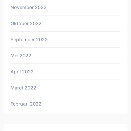
November 2022
Oktober 2022
September 2022
Mei 2022
April 2022
Maret 2022
Februari 2022