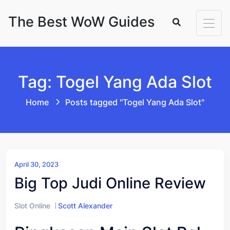
Skip to content
The Best WoW Guides
Tag: Togel Yang Ada Slot
Home
Posts tagged "Togel Yang Ada Slot"
April 30, 2023
Big Top Judi Online Review
Slot Online
Scott Alexander