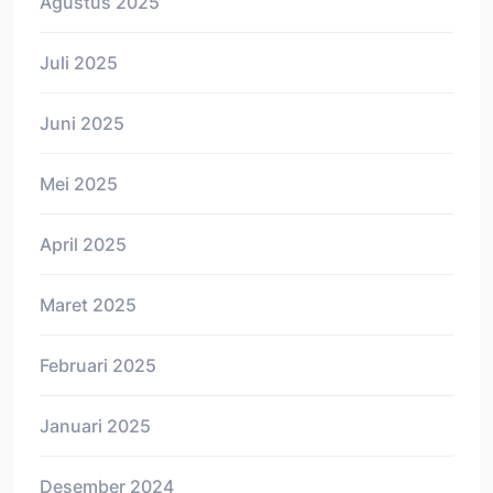
Agustus 2025
Juli 2025
Juni 2025
Mei 2025
April 2025
Maret 2025
Februari 2025
Januari 2025
Desember 2024