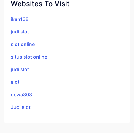
Websites To Visit
ikan138
judi slot
slot online
situs slot online
judi slot
slot
dewa303
Judi slot