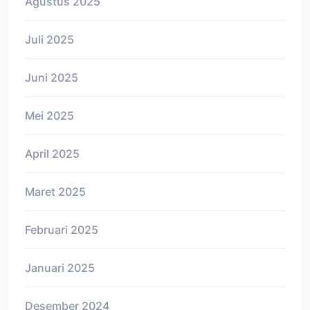
Agustus 2025
Juli 2025
Juni 2025
Mei 2025
April 2025
Maret 2025
Februari 2025
Januari 2025
Desember 2024