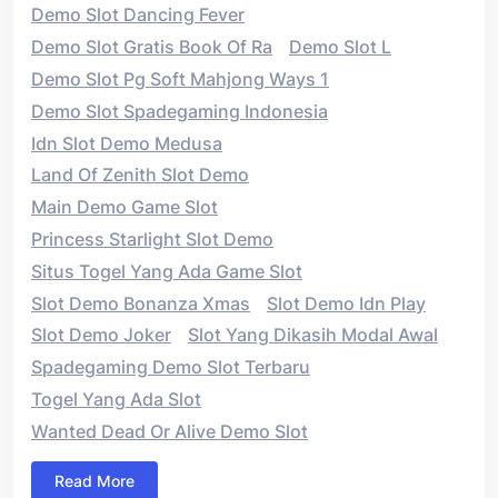
Demo Slot Dancing Fever
Demo Slot Gratis Book Of Ra
Demo Slot L
Demo Slot Pg Soft Mahjong Ways 1
Demo Slot Spadegaming Indonesia
Idn Slot Demo Medusa
Land Of Zenith Slot Demo
Main Demo Game Slot
Princess Starlight Slot Demo
Situs Togel Yang Ada Game Slot
Slot Demo Bonanza Xmas
Slot Demo Idn Play
Slot Demo Joker
Slot Yang Dikasih Modal Awal
Spadegaming Demo Slot Terbaru
Togel Yang Ada Slot
Wanted Dead Or Alive Demo Slot
Read More