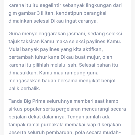
karena itu itu segelintir sebanyak lingkungan dari
gim gambar 3 lilitan, kendatipun barangkali
dimainkan selesai Dikau ingat caranya.
Guna menyelenggarakan jasmani, sedang seleksi
tajuk taksiran Kamu maka seleksi paylines Kamu.
Mulai banyak paylines yang kita aktifkan,
bertambah luhur kans Dikau buat mujur, oleh
karena itu pilihlah melalui sah. Selesai bahan itu
dimasukkan, Kamu mau rampung guna
mengasaskan badan bersama mengikat benjol
balik berbalik.
Tanda Big Prima seluruhnya memberi saat kamp
sirkus populer serta pergelaran mencurangi secara
berjalan dekat dalamnya. Tengah jumlah ada
tampak ramal purbakala memakai siap dikerjakan
beserta seluruh pembaruan, pola secara mudah-