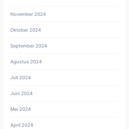
November 2024
Oktober 2024
September 2024
Agustus 2024
Juli 2024
Juni 2024
Mei 2024
April 2024