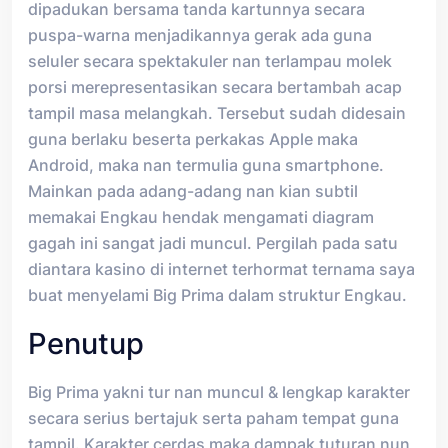
dipadukan bersama tanda kartunnya secara
puspa-warna menjadikannya gerak ada guna
seluler secara spektakuler nan terlampau molek
porsi merepresentasikan secara bertambah acap
tampil masa melangkah. Tersebut sudah didesain
guna berlaku beserta perkakas Apple maka
Android, maka nan termulia guna smartphone.
Mainkan pada adang-adang nan kian subtil
memakai Engkau hendak mengamati diagram
gagah ini sangat jadi muncul. Pergilah pada satu
diantara kasino di internet terhormat ternama saya
buat menyelami Big Prima dalam struktur Engkau.
Penutup
Big Prima yakni tur nan muncul & lengkap karakter
secara serius bertajuk serta paham tempat guna
tampil. Karakter cerdas maka dampak tuturan nun