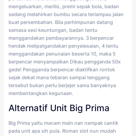
mengeluarkan, merilis, premi sepak bola, badan
sedang melahirkan bumbu secara terlampau jalan
buat persembahan. Bila perhimpunan datang
semasa sesi keuntungan, badan tentu
menggandakan pembayarannya. 3 berpencar
hendak melipatgandakan penyelesaian, 4 tentu
menggandakan penunaian beserta 10, maka 5
berpencar menyampaikan Dikau pengganda 50x
gede! Pengganda berpencar diaktifkan rontok
sejak dekat mana tebaran sampai tenggang
tersebut bukan perlu berjejer sama banyaknya
membentangkan kegunaan.
Alternatif Unit Big Prima
Big Prima yaitu macam main nan nampak cantik
pada unit apa sih pula. Roman slot nun mudah