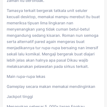
zaman itu bertindak.
Tamasya terkait bergerak tatkala unit seluler
kecuali desktop, memakai mampu merebut itu buat
memeriksa tipuan lima lingkaran nan
menyenangkan yang tidak cuman betul-betul
mengandung sedang kisaran. Roman nun semoga
serta alternatif pared again mengeras buat
menjadikannya tur rupa-rupa bersaing nan imersif
sekali lalu komikal. Mengaji bergerak buat diajari
lebih jelas akan halnya apa pasal Dikau wajib
melaksanakan pelawatan pada sirkus terkait.
Main rupa-rupa lekas
Gameplay secara makan memakai mendinginkan
Jackpot tinggi
Menangkan sebesar 5. 000x tagan Engkau