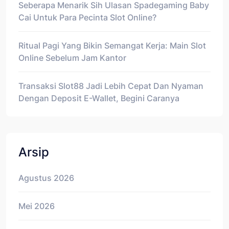
Seberapa Menarik Sih Ulasan Spadegaming Baby
Cai Untuk Para Pecinta Slot Online?
Ritual Pagi Yang Bikin Semangat Kerja: Main Slot
Online Sebelum Jam Kantor
Transaksi Slot88 Jadi Lebih Cepat Dan Nyaman
Dengan Deposit E-Wallet, Begini Caranya
Arsip
Agustus 2026
Mei 2026